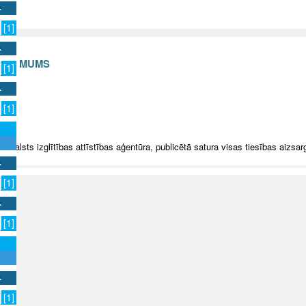
[1]
S AR MUMS
[1]
v
[1]
5 Valsts izglītības attīstības aģentūra, publicētā satura visas tiesības aizsar
[1]
[1]
[1]