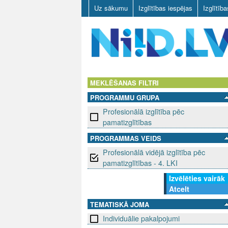
Uz sākumu
Izglītības iespējas
Izglītīb
N
I
MEKLĒŠANAS FILTRI
PROGRAMMU GRUPA
I
Profesionālā izglītība pēc
D
pamatizglītības
PROGRAMMAS VEIDS
.
Profesionālā vidējā izglītība pēc
L
pamatizglītības - 4. LKI
Izvēlēties vairāk
V
Atcelt
TEMATISKĀ JOMA
Individuālie pakalpojumi