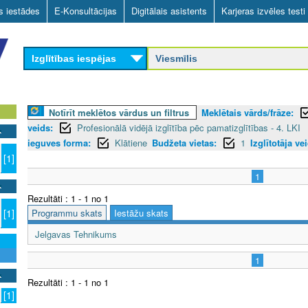
Skip
as iestādes
E-Konsultācijas
Digitālais asistents
Karjeras izvēles testi
to
main
Izglītības iespējas
content
Notīrīt meklētos vārdus un filtrus
Meklētais vārds/frāze:
veids:
Profesionālā vidējā izglītība pēc pamatizglītības - 4. LKI
ieguves forma:
Klātiene
Budžeta vietas:
1
Izglītotāja ve
[1]
1
Rezultāti : 1 - 1 no 1
Programmu skats
Iestāžu skats
[1]
Jelgavas Tehnikums
1
Rezultāti : 1 - 1 no 1
[1]