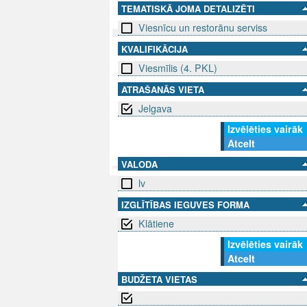
TEMATISKĀ JOMA DETALIZĒTI
Viesnīcu un restorānu serviss
KVALIFIKĀCIJA
SEKO MUMS
SAZINIE
Viesmīlis (4. PKL)
ATRAŠANĀS VIETA
info@niid.l
Jelgava
Izvēlēties vairāk
Atcelt
© 202
VALODA
lv
IZGLĪTĪBAS IEGUVES FORMA
Klātiene
Izvēlēties vairāk
Atcelt
BUDŽETA VIETAS