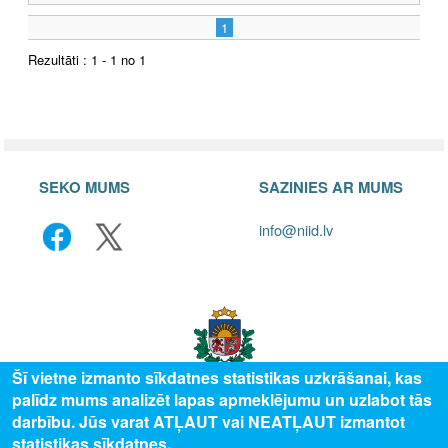
1
Rezultāti : 1 - 1 no 1
SEKO MUMS
SAZINIES AR MUMS
info@niid.lv
Šī vietne izmanto sīkdatnes statistikas uzkrāšanai, kas
palīdz mums analizēt lapas apmeklējumu un uzlabot tās
darbību. Jūs varat ATĻAUT vai NEATĻAUT izmantot
© 2025 Valsts izglītības attīstības aģentūra, publicētā satura visas tiesības
statistikas sīkdatnes.