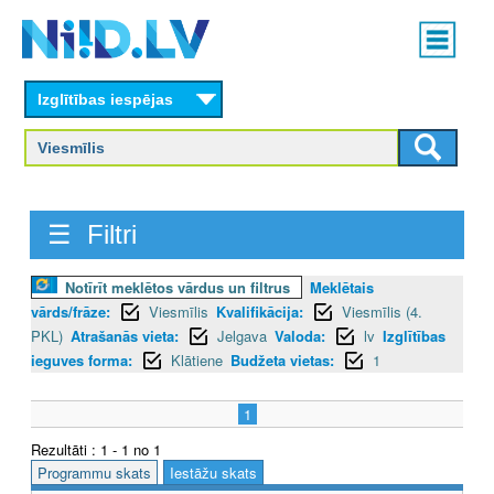
Skip
Main
to
menu
N
main
content
Izglītības iespējas
I
I
D
☰ Filtri
.
L
Notīrīt meklētos vārdus un filtrus
Meklētais
vārds/frāze:
Viesmīlis
Kvalifikācija:
Viesmīlis (4.
V
PKL)
Atrašanās vieta:
Jelgava
Valoda:
lv
Izglītības
ieguves forma:
Klātiene
Budžeta vietas:
1
1
Rezultāti : 1 - 1 no 1
Programmu skats
Iestāžu skats