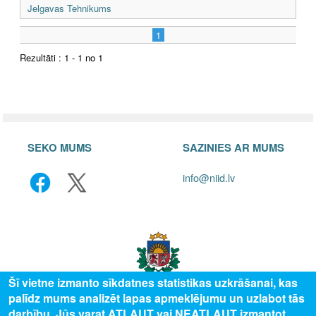
Jelgavas Tehnikums
1
Rezultāti : 1 - 1 no 1
SEKO MUMS
SAZINIES AR MUMS
info@niid.lv
Šī vietne izmanto sīkdatnes statistikas uzkrāšanai, kas
palīdz mums analizēt lapas apmeklējumu un uzlabot tās
darbību. Jūs varat ATĻAUT vai NEATĻAUT izmantot