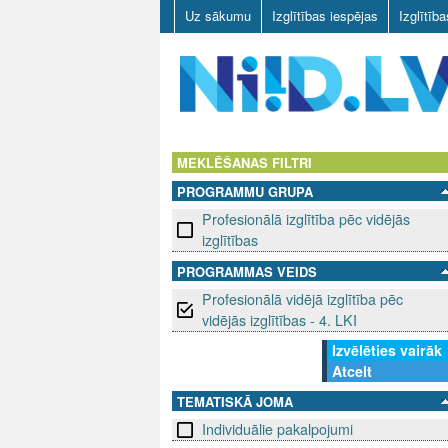
Uz sākumu
Izglītības iespējas
Izglītīb
N
I
MEKLĒŠANAS FILTRI
PROGRAMMU GRUPA
I
Profesionālā izglītība pēc vidējās
D
izglītības
PROGRAMMAS VEIDS
.
Profesionālā vidējā izglītība pēc
L
vidējās izglītības - 4. LKI
Izvēlēties vairāk
V
Atcelt
TEMATISKĀ JOMA
Individuālie pakalpojumi