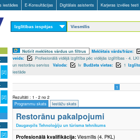
Skip
as iestādes
E-Konsultācijas
Digitālais asistents
Karjeras izvēles testi
to
main
Izglītības iespējas
content
Notīrīt meklētos vārdus un filtrus
Meklētais vārds/frāze:
veids:
Profesionālā vidējā izglītība pēc vidējās izglītības - 4. LK
un restorānu serviss
Valoda:
lv
Budžeta vietas:
1
Izglīt
iestāde
[2]
1
[2]
Rezultāti : 1 - 2 no 2
Programmu skats
Iestāžu skats
Restorānu pakalpojumi
Daugavpils Tehnoloģiju un tūrisma tehnikums
[2]
Profesionālā kvalifikācija:
Viesmīlis (4. PKL)