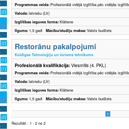
Programmas veids:
Profesionālā vidējā izglītība pēc vidējās izglī
[2]
Valoda:
latviešu (LV)
Izglītības ieguves forma:
Klātiene
Ilgums:
1,5 gadi
Mācību/studiju maksa:
Valsts budžets
[2]
Restorānu pakalpojumi
Kuldīgas Tehnoloģiju un tūrisma tehnikums
[1]
Profesionālā kvalifikācija:
Viesmīlis (4. PKL)
[1]
Programmas veids:
Profesionālā vidējā izglītība pēc vidējās izglī
Valoda:
latviešu (LV)
[2]
Izglītības ieguves forma:
Klātiene
Ilgums:
1,5 gadi
Mācību/studiju maksa:
Valsts budžets
1
[2]
Rezultāti : 1 - 2 no 2