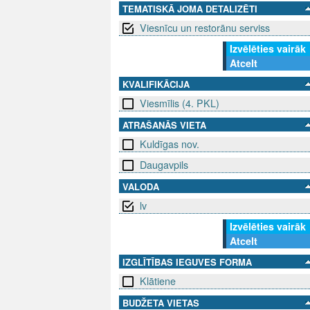
TEMATISKĀ JOMA DETALIZĒTI
Viesnīcu un restorānu serviss
Izvēlēties vairāk
Atcelt
KVALIFIKĀCIJA
Viesmīlis (4. PKL)
ATRAŠANĀS VIETA
Kuldīgas nov.
Daugavpils
VALODA
lv
Izvēlēties vairāk
Atcelt
IZGLĪTĪBAS IEGUVES FORMA
Klātiene
BUDŽETA VIETAS