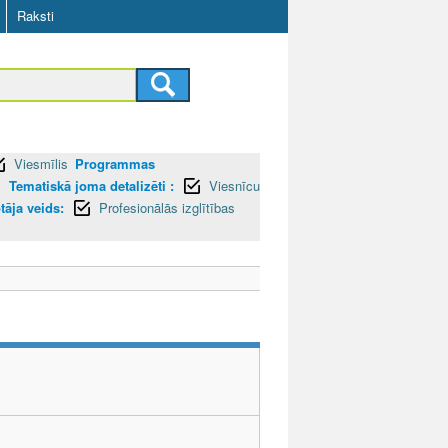
Raksti
Viesmīlis
Programmas
I
Tematiskā joma detalizēti :
Viesnīcu
otāja veids:
Profesionālās izglītības