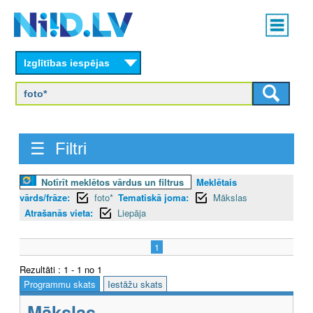
Skip
Main
to
menu
N
main
content
Izglītības iespējas
I
I
D
☰ Filtri
.
L
Notīrīt meklētos vārdus un filtrus
Meklētais
vārds/frāze:
foto*
Tematiskā joma:
Mākslas
V
Atrašanās vieta:
Liepāja
1
Rezultāti : 1 - 1 no 1
Programmu skats
Iestāžu skats
Mākslas