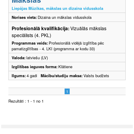
Liepājas Mūzikas, mākslas un dizaina vidusskola
Norises vieta:
Dizaina un mākslas vidusskola
Profesionālā kvalifikācija:
Vizuālās mākslas
speciālists (4. PKL)
Programmas veids:
Profesionālā vidējā izglītība pēc
pamatizglītības - 4. LKI (programma ar kodu 33)
Valoda:
latviešu (LV)
Izglītības ieguves forma:
Klātiene
Ilgums:
4 gadi
Mācību/studiju maksa:
Valsts budžets
1
Rezultāti : 1 - 1 no 1