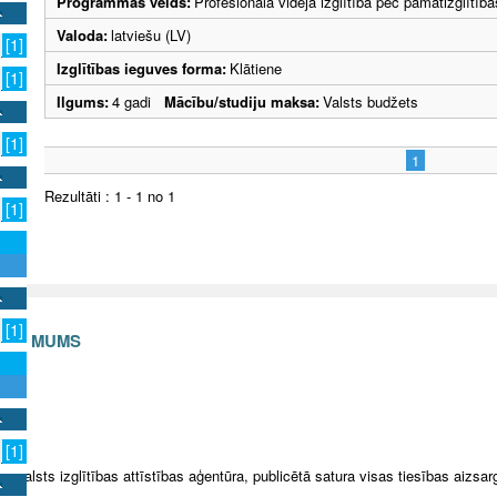
Programmas veids:
Profesionālā vidējā izglītība pēc pamatizglītīb
Valoda:
latviešu (LV)
[1]
Izglītības ieguves forma:
Klātiene
[1]
Ilgums:
4 gadi
Mācību/studiju maksa:
Valsts budžets
[1]
1
Rezultāti : 1 - 1 no 1
[1]
[1]
S AR MUMS
v
[1]
5 Valsts izglītības attīstības aģentūra, publicētā satura visas tiesības aizsar