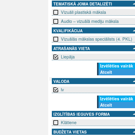
TEMATISKĀ JOMA DETALIZĒTI
Vizuāli plastiskā māksla
Audio – vizuālā mediju māksla
KVALIFIKĀCIJA
Vizuālās mākslas speciālists (4. PKL)
ATRAŠANĀS VIETA
Liepāja
Izvēlēties vairāk
Atcelt
VALODA
lv
SEKO MUMS
SAZINIE
Izvēlēties vairāk
Atcelt
info@niid.l
IZGLĪTĪBAS IEGUVES FORMA
Klātiene
© 202
BUDŽETA VIETAS