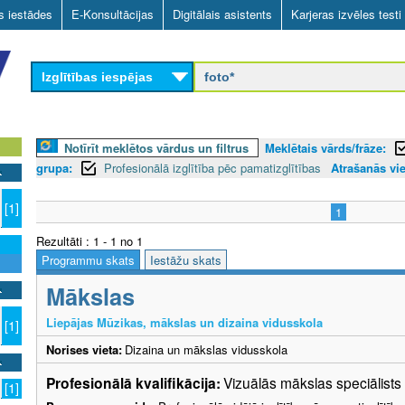
Skip
as iestādes
E-Konsultācijas
Digitālais asistents
Karjeras izvēles testi
to
main
Izglītības iespējas
content
Notīrīt meklētos vārdus un filtrus
Meklētais vārds/frāze:
grupa:
Profesionālā izglītība pēc pamatizglītības
Atrašanās vie
[1]
1
Rezultāti : 1 - 1 no 1
Programmu skats
Iestāžu skats
Mākslas
Liepājas Mūzikas, mākslas un dizaina vidusskola
[1]
Norises vieta:
Dizaina un mākslas vidusskola
Profesionālā kvalifikācija:
Vizuālās mākslas speciālists
[1]