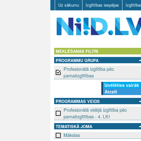
Uz sākumu
Izglītības iespējas
Izglītīb
N
I
MEKLĒŠANAS FILTRI
PROGRAMMU GRUPA
I
Profesionālā izglītība pēc
D
pamatizglītības
Izvēlēties vairāk
.
Atcelt
L
PROGRAMMAS VEIDS
Profesionālā vidējā izglītība pēc
V
pamatizglītības - 4. LKI
TEMATISKĀ JOMA
Mākslas