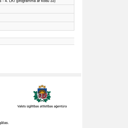
as - 4. LKI (programma ar kodu 33)
gātas.