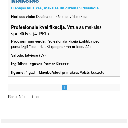
Liepājas Mūzikas, mākslas un dizaina vidusskola
Norises vieta:
Dizaina un mākslas vidusskola
Profesionālā kvalifikācija:
Vizuālās mākslas
speciālists (4. PKL)
Programmas veids:
Profesionālā vidējā izglītība pēc
pamatizglītības - 4. LKI (programma ar kodu 33)
Valoda:
latviešu (LV)
Izglītības ieguves forma:
Klātiene
Ilgums:
4 gadi
Mācību/studiju maksa:
Valsts budžets
1
Rezultāti : 1 - 1 no 1