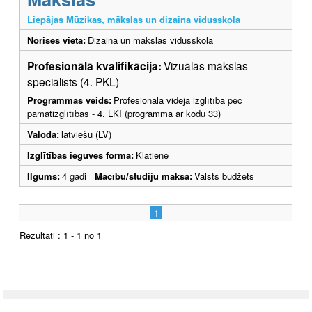
Liepājas Mūzikas, mākslas un dizaina vidusskola
Norises vieta:
Dizaina un mākslas vidusskola
Profesionālā kvalifikācija:
Vizuālās mākslas
speciālists (4. PKL)
Programmas veids:
Profesionālā vidējā izglītība pēc
pamatizglītības - 4. LKI (programma ar kodu 33)
Valoda:
latviešu (LV)
Izglītības ieguves forma:
Klātiene
Ilgums:
4 gadi
Mācību/studiju maksa:
Valsts budžets
1
Rezultāti : 1 - 1 no 1