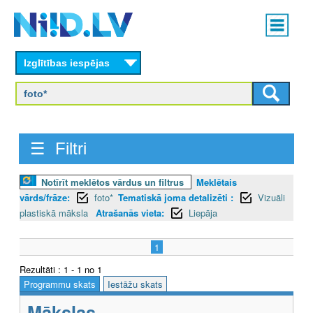
Skip
Main
to
menu
N
main
content
Izglītības iespējas
I
I
D
☰ Filtri
.
L
Notīrīt meklētos vārdus un filtrus
Meklētais
vārds/frāze:
foto*
Tematiskā joma detalizēti :
Vizuāli
V
plastiskā māksla
Atrašanās vieta:
Liepāja
1
Rezultāti : 1 - 1 no 1
Programmu skats
Iestāžu skats
Mākslas