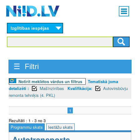
Skip
Main
to
menu
N
main
content
Izglītības iespējas
I
I
D
☰ Filtri
.
L
Notīrīt meklētos vārdus un filtrus
Tematiskā joma
detalizēti :
Mašīnzinības
Kvalifikācija:
Autovirsbūvju
V
remonta tehniķis (4. PKL)
1
Rezultāti : 1 - 3 no 3
Programmu skats
Iestāžu skats
Autotransports