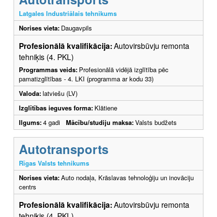
Latgales Industriālais tehnikums
Norises vieta:
Daugavpils
Profesionālā kvalifikācija:
Autovirsbūvju remonta
tehniķis (4. PKL)
Programmas veids:
Profesionālā vidējā izglītība pēc
pamatizglītības - 4. LKI (programma ar kodu 33)
Valoda:
latviešu (LV)
Izglītības ieguves forma:
Klātiene
Ilgums:
4 gadi
Mācību/studiju maksa:
Valsts budžets
Autotransports
Rīgas Valsts tehnikums
Norises vieta:
Auto nodaļa, Krāslavas tehnoloģiju un inovāciju
centrs
Profesionālā kvalifikācija:
Autovirsbūvju remonta
tehniķis (4. PKL)