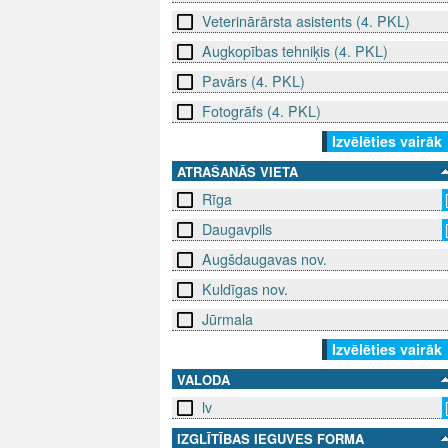
Veterinārārsta asistents (4. PKL)
Augkopības tehniķis (4. PKL)
Pavārs (4. PKL)
Fotogrāfs (4. PKL)
Izvēlēties vairāk
ATRAŠANĀS VIETA
Rīga
Daugavpils
Augšdaugavas nov.
Kuldīgas nov.
Jūrmala
Izvēlēties vairāk
VALODA
lv
IZGLĪTĪBAS IEGUVES FORMA