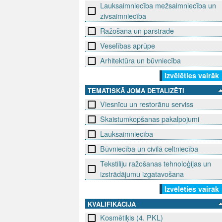
Lauksaimniecība mežsaimniecība un
zivsaimniecība
Ražošana un pārstrāde
Veselības aprūpe
Arhitektūra un būvniecība
Izvēlēties vairāk
TEMATISKĀ JOMA DETALIZĒTI
Viesnīcu un restorānu serviss
Skaistumkopšanas pakalpojumi
Lauksaimniecība
Būvniecība un civilā celtniecība
Tekstiliju ražošanas tehnoloģijas un
izstrādājumu izgatavošana
Izvēlēties vairāk
KVALIFIKĀCIJA
Kosmētiķis (4. PKL)