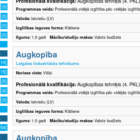
Profesionālā kvalifikācija:
Augkopības tehniķis (4. PKL)
[3]
Programmas veids:
Profesionālā vidējā izglītība pēc vidējās izglī
[3]
Valoda:
latviešu (LV)
[3]
Izglītības ieguves forma:
Klātiene
[2]
Ilgums:
1,5 gadi
Mācību/studiju maksa:
Valsts budžets
Augkopība
[15]
Latgales Industriālais tehnikums
[15]
Norises vieta:
Višķi
[5]
Profesionālā kvalifikācija:
Augkopības tehniķis (4. PKL)
[4]
Programmas veids:
Profesionālā vidējā izglītība pēc vidējās izglī
[3]
Valoda:
latviešu (LV)
Izglītības ieguves forma:
Klātiene
Ilgums:
1,5 gadi
Mācību/studiju maksa:
Valsts budžets
[54]
Augkopība