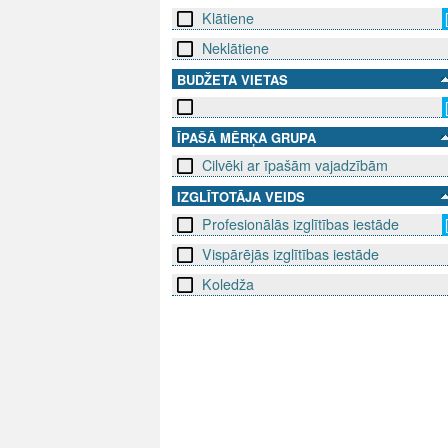
Klātiene
Neklātiene
BUDŽETA VIETAS
ĪPAŠĀ MĒRĶA GRUPA
Cilvēki ar īpašām vajadzībām
IZGLĪTOTĀJA VEIDS
Profesionālās izglītības iestāde
Vispārējās izglītības iestāde
Koledža