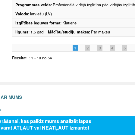
Programmas veids:
Profesionālā vidējā izglītība pēc vidējās izglī
Valoda:
latviešu (LV)
Izglītības ieguves forma:
Klātiene
Ilgums:
1,5 gadi
Mācību/studiju maksa:
Par maksu
1
2
3
4
5
Rezultāti : 1 - 10 no 54
S AR MUMS
v
zkrāšanai, kas palīdz mums analizēt lapas
s varat ATĻAUT vai NEATĻAUT izmantot
5 Valsts izglītības attīstības aģentūra, publicētā satura visas tiesības aizsar