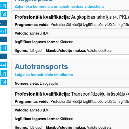
[52]
Zaļenieku komerciālā un amatniecības vidusskola
[2]
Profesionālā kvalifikācija:
Augkopības tehniķis (4. PKL)
Programmas veids:
Profesionālā vidējā izglītība pēc vidējās izglī
[47]
Valoda:
latviešu (LV)
Izglītības ieguves forma:
Klātiene
[1]
Ilgums:
1,5 gadi
Mācību/studiju maksa:
Valsts budžets
Autotransports
[44]
[7]
Latgales Industriālais tehnikums
[3]
Norises vieta:
Daugavpils
Profesionālā kvalifikācija:
Transportlīdzekļu krāsotājs (
Programmas veids:
Profesionālā vidējā izglītība pēc vidējās izglī
Valoda:
latviešu (LV)
Izglītības ieguves forma:
Klātiene
Ilgums:
1,5 gadi
Mācību/studiju maksa:
Valsts budžets