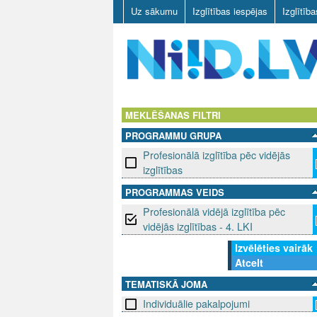
Uz sākumu
Izglītības iespējas
Izglītīb
N
I
MEKLĒŠANAS FILTRI
PROGRAMMU GRUPA
I
Profesionālā izglītība pēc vidējās
D
izglītības
PROGRAMMAS VEIDS
.
Profesionālā vidējā izglītība pēc
L
vidējās izglītības - 4. LKI
Izvēlēties vairāk
V
Atcelt
TEMATISKĀ JOMA
Individuālie pakalpojumi