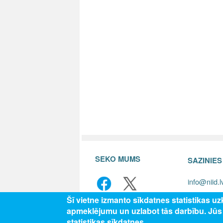
SEKO MUMS
SAZINIE
info@niid.l
Šī vietne izmanto sīkdatnes statistikas u
apmeklējumu un uzlabot tās darbību. Jū
© 202
statistikas sīkdatnes.