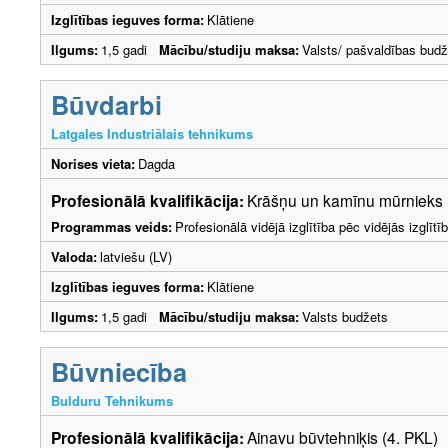
Izglītības ieguves forma:
Klātiene
Ilgums:
1,5 gadi
Mācību/studiju maksa:
Valsts/ pašvaldības budž
Būvdarbi
Latgales Industriālais tehnikums
Norises vieta:
Dagda
Profesionālā kvalifikācija:
Krāšņu un kamīnu mūrnieks 
Programmas veids:
Profesionālā vidējā izglītība pēc vidējās izglī
Valoda:
latviešu (LV)
Izglītības ieguves forma:
Klātiene
Ilgums:
1,5 gadi
Mācību/studiju maksa:
Valsts budžets
Būvniecība
Bulduru Tehnikums
Profesionālā kvalifikācija:
Ainavu būvtehniķis (4. PKL)