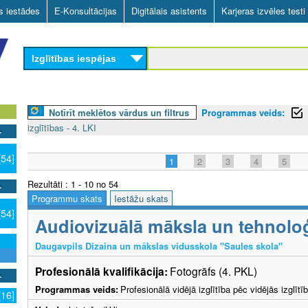
Skip
as iestādes
E-Konsultācijas
Digitālais asistents
Karjeras izvēles testi
to
main
Izglītības iespējas
content
Notīrīt meklētos vārdus un filtrus
Programmas veids:
izglītības - 4. LKI
[54]
1
2
3
4
5
Rezultāti : 1 - 10 no 54
Programmu skats
Iestāžu skats
[54]
Audiovizuālā māksla un tehnoloģ
Daugavpils Dizaina un mākslas vidusskola "Saules skola"
Profesionālā kvalifikācija:
Fotogrāfs (4. PKL)
Programmas veids:
Profesionālā vidējā izglītība pēc vidējās izglī
[16]