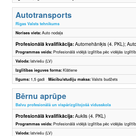
Autotransports
Rīgas Valsts tehnikums
Norises vieta:
Auto nodaļa
Profesionālā kvalifikācija:
Automehāniķis (4. PKL); Auto
Programmas veids:
Profesionālā vidējā izglītība pēc vidējās izglī
Valoda:
latviešu (LV)
Izglītības ieguves forma:
Klātiene
Ilgums:
1,5 gadi
Mācību/studiju maksa:
Valsts budžets
Bērnu aprūpe
Balvu profesionālā un vispārizglītojošā vidusskola
Profesionālā kvalifikācija:
Auklis (4. PKL)
Programmas veids:
Profesionālā vidējā izglītība pēc vidējās izglī
Valoda:
latviešu (LV)