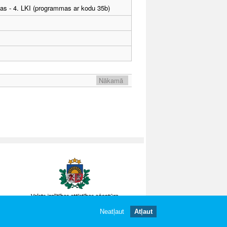
tības - 4. LKI (programmas ar kodu 35b)
Nākamā
Neatļaut
Atļaut
gātas.