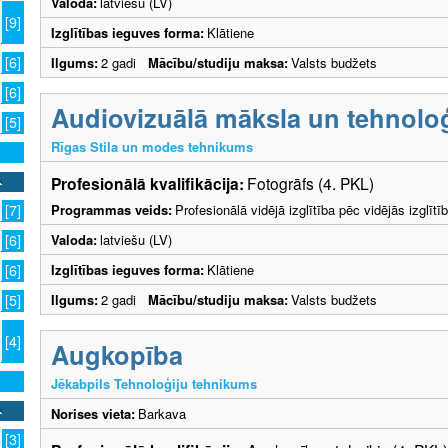
Valoda:
latviešu (LV)
[9]
Izglītības ieguves forma:
Klātiene
[6]
Ilgums:
2 gadi
Mācību/studiju maksa:
Valsts budžets
[6]
Audiovizuālā māksla un tehnoloģ
[5]
Rīgas Stila un modes tehnikums
Profesionālā kvalifikācija:
Fotogrāfs (4. PKL)
Programmas veids:
Profesionālā vidējā izglītība pēc vidējās izglī
[7]
Valoda:
latviešu (LV)
[6]
Izglītības ieguves forma:
Klātiene
[6]
Ilgums:
2 gadi
Mācību/studiju maksa:
Valsts budžets
[5]
[4]
Augkopība
Jēkabpils Tehnoloģiju tehnikums
Norises vieta:
Barkava
[3]