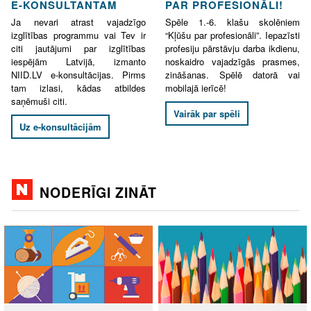
E-KONSULTANTAM
PAR PROFESIONĀLI!
Ja nevari atrast vajadzīgo
Spēle 1.-6. klašu skolēniem
izglītības programmu vai Tev ir
“Kļūšu par profesionāli”. Iepazīsti
citi jautājumi par izglītības
profesiju pārstāvju darba ikdienu,
iespējām Latvijā, izmanto
noskaidro vajadzīgās prasmes,
NIID.LV e-konsultācijas. Pirms
zināšanas. Spēlē datorā vai
tam izlasi, kādas atbildes
mobilajā ierīcē!
saņēmuši citi.
Vairāk par spēli
Uz e-konsultācijām
NODERĪGI ZINĀT