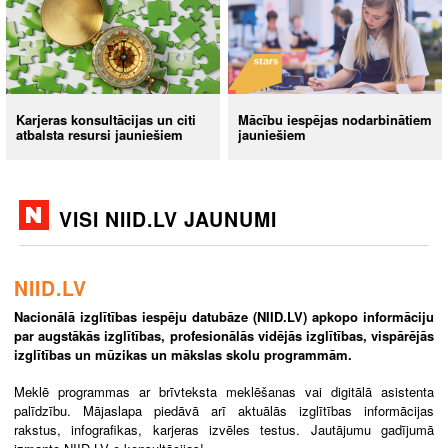
Karjeras konsultācijas un citi
Mācību iespējas nodarbinātiem
atbalsta resursi jauniešiem
jauniešiem
VISI NIID.LV JAUNUMI
NIID.LV
Nacionālā izglītības iespēju datubāze (NIID.LV) apkopo informāciju
par augstākās izglītības, profesionālās vidējās izglītības, vispārējās
izglītības un mūzikas un mākslas skolu programmām.
Meklē programmas ar brīvteksta meklēšanas vai digitālā asistenta
palīdzību. Mājaslapa piedāvā arī aktuālās izglītības informācijas
rakstus, infografikas, karjeras izvēles testus. Jautājumu gadījumā