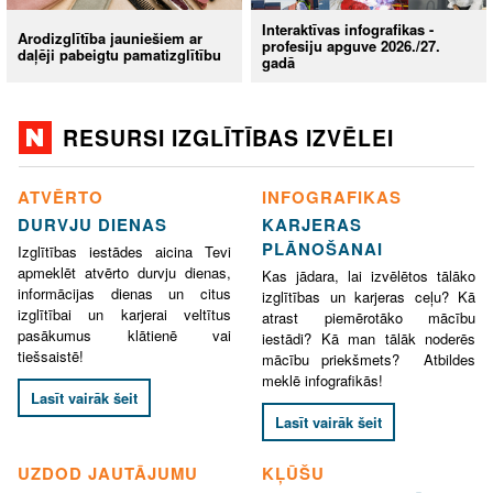
Interaktīvas infografikas -
Arodizglītība jauniešiem ar
profesiju apguve 2026./27.
daļēji pabeigtu pamatizglītību
gadā
RESURSI IZGLĪTĪBAS IZVĒLEI
ATVĒRTO
INFOGRAFIKAS
DURVJU DIENAS
KARJERAS
PLĀNOŠANAI
Izglītības iestādes aicina Tevi
apmeklēt atvērto durvju dienas,
Kas jādara, lai izvēlētos tālāko
informācijas dienas un citus
izglītības un karjeras ceļu? Kā
izglītībai un karjerai veltītus
atrast piemērotāko mācību
pasākumus klātienē vai
iestādi? Kā man tālāk noderēs
tiešsaistē!
mācību priekšmets? Atbildes
meklē infografikās!
Lasīt vairāk šeit
Lasīt vairāk šeit
UZDOD JAUTĀJUMU
KĻŪŠU