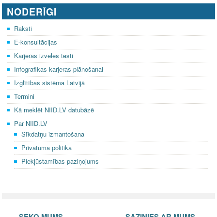
NODERĪGI
Raksti
E-konsultācijas
Karjeras izvēles testi
Infografikas karjeras plānošanai
Izglītības sistēma Latvijā
Termini
Kā meklēt NIID.LV datubāzē
Par NIID.LV
Sīkdatņu izmantošana
Privātuma politika
Piekļūstamības paziņojums
SEKO MUMS
SAZINIES AR MUMS