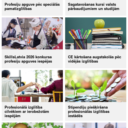
Profesiju apguve pēc speciālās
Sagatavošanas kursi valsts
pamatizglītības
pārbaudījumiem un studijām
SkillsLatvia 2026 konkursa
CE kārtošana augstskolās pēc
profesiju apguves iespējas
vidējās izglītības
Profesionālā izglītība
Stipendiju piešķiršana
cilvēkiem ar ierobežotām
profesionālās izglītības
iespējām
iestādēs