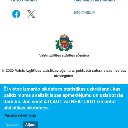
info@niid.lv
© 2025 Valsts izglītības attīstības aģentūra, publicētā satura visas tiesības
aizsargātas.
Šī vietne izmanto sīkdatnes statistikas uzkrāšanai, kas
palīdz mums analizēt lapas apmeklējumu un uzlabot tās
darbību. Jūs varat ATĻAUT vai NEATĻAUT izmantot
statistikas sīkdatnes.
Plašāka informācija
Neatļaut
Atļaut