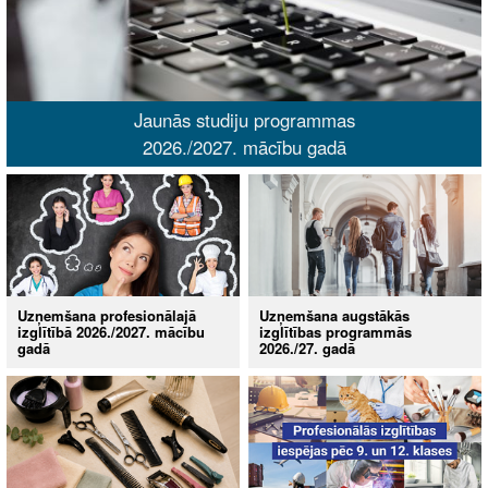
Jaunās studiju programmas
2026./2027. mācību gadā
Uzņemšana profesionālajā
Uzņemšana augstākās
izglītībā 2026./2027. mācību
izglītības programmās
gadā
2026./27. gadā