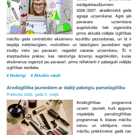
iestājpārbaudījumiem
2026./2027. akadēmiskā gada
agrajai uzņemšanai.
Agrā jeb
pavasara uzņemšana
augstskolās tiek organizēta
pirms aktuālā vidējās izglītības
mācību gada centralizēto eksāmenu rezultātu paziņošanas, un tā ir
iespēja mērķtiecīgiem, motivētiem un talantīgiem jauniešiem iegūt
studiju vietu jau pavasarī, negaidot vasaras uzņemšanu. Šī ir
starptautiska prakse, kas raksturīga ārzemju augstskolām, kuras
eksāmenus organizē jau pavasarī, pirms reflektanti ir pabeiguši vidējās
izglītības iestādes.
# Noderīgi # Aktuālie raksti
Arodizglītība jauniešiem ar daļēji pabeigtu pamatizglītību
Publicēts 2026. gada 5. maijā
Arodizglītības programmā
uzņem jaunieti, kurš apguvis
vispārējās pamatizglītības
programmas 9. klases mācību
saturu un vērtējums visos
mācību priekšmetos gadā nav