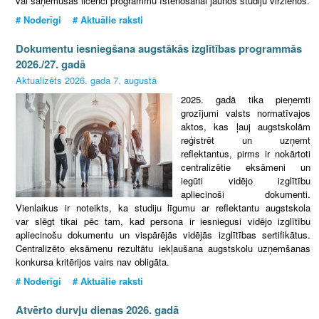
vai saņēmušas licenci programmu īstenošanai jaunos studiju virzienos.
# Noderīgi # Aktuālie raksti
Dokumentu iesniegšana augstākās izglītības programmās
2026./27. gadā
Aktualizēts 2026. gada 7. augustā
2025. gadā tika pieņemti
grozījumi valsts normatīvajos
aktos, kas ļauj augstskolām
reģistrēt un uzņemt
reflektantus, pirms ir nokārtoti
centralizētie eksāmeni un
iegūti vidējo izglītību
apliecinoši dokumenti.
Vienlaikus ir noteikts, ka studiju līgumu ar reflektantu augstskola
var slēgt tikai pēc tam, kad persona ir iesniegusi vidējo izglītību
apliecinošu dokumentu un vispārējās vidējās izglītības sertifikātus.
Centralizēto eksāmenu rezultātu iekļaušana augstskolu uzņemšanas
konkursa kritērijos vairs nav obligāta.
# Noderīgi # Aktuālie raksti
Atvērto durvju dienas 2026. gadā