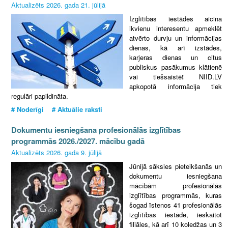
Aktualizēts 2026. gada 21. jūlijā
Izglītības iestādes aicina
ikvienu interesentu apmeklēt
atvērto durvju un informācijas
dienas, kā arī izstādes,
karjeras dienas un citus
publiskus pasākumus klātienē
vai tiešsaistē
!
NIID.LV
apkopotā informācija tiek
regulāri papildināta.
# Noderīgi # Aktuālie raksti
Dokumentu iesniegšana profesionālās izglītības
programmās 2026./2027. mācību gadā
Aktualizēts 2026. gada 9. jūlijā
Jūnijā sāksies pieteikšanās un
dokumentu iesniegšana
mācībām profesionālās
izglītības programmās, kuras
šogad īstenos 41 profesionālās
izglītības iestāde, ieskaitot
filiāles, kā arī 10 koledžas un 3