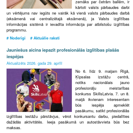
zemāks par četrām ballēm, ir
kārtoti valsts pārbaudes darbi
un vērtējums nav iegūts ne vairāk kā vienā valsts pārbaudes darbā
(eksāmenā vai centralizētajā eksāmenā), ja Valsts izglītības
informācijas sistēmā ir ievadīta informācija par atbilstošu izglītības
programmu.
# Noderīgi # Aktuālie raksti
Jauniešus aicina iepazīt profesionālās izglītības plašās
iespējas
Aktualizēts 2026. gada 29. aprīlī
No 6. līdz 9. maijam Rīgā,
Ķīpsalas izstāžu centrā,
notiks nacionālais jauno
profesionāļu meistarības
konkurss SkillsLatvia. 7. un 8.
maijā ikvienam interesentam
būs iespēja apmeklēt
pasākumu, satikt profesionālās
izglītības iestāžu pārstāvjus, vērot konkursantu darbu, piedalīties
dažādās aktivitātēs. Ieeja pasākumā un autostāvvieta būs bez
maksas.