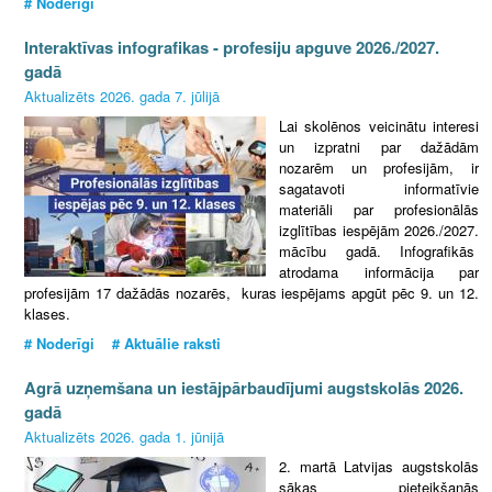
# Noderīgi
Interaktīvas infografikas - profesiju apguve 2026./2027.
gadā
Aktualizēts 2026. gada 7. jūlijā
Lai skolēnos veicinātu interesi
un izpratni par dažādām
nozarēm un profesijām, ir
sagatavoti informatīvie
materiāli par profesionālās
izglītības iespējām 2026./2027.
mācību gadā. Infografikās
atrodama informācija par
profesijām 17
dažādās nozarēs, kuras iespējams apgūt pēc 9. un 12.
klases.
# Noderīgi # Aktuālie raksti
Agrā uzņemšana un iestājpārbaudījumi augstskolās 2026.
gadā
Aktualizēts 2026. gada 1. jūnijā
2. martā Latvijas augstskolās
sākas pieteikšanās