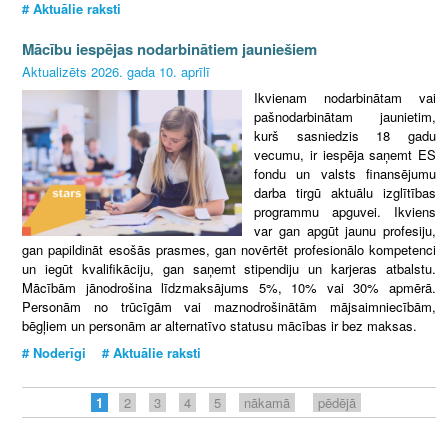
# Aktuālie raksti
Mācību iespējas nodarbinātiem jauniešiem
Aktualizēts 2026. gada 10. aprīlī
Ikvienam nodarbinātam vai
pašnodarbinātam jaunietim,
kurš sasniedzis 18 gadu
vecumu, ir iespēja saņemt ES
fondu un valsts finansējumu
darba tirgū aktuālu izglītības
programmu apguvei. Ikviens
var gan apgūt jaunu profesiju,
gan papildināt esošās prasmes, gan novērtēt profesionālo kompetenci
un iegūt kvalifikāciju, gan saņemt stipendiju un karjeras atbalstu.
Mācībām jānodrošina līdzmaksājums 5%, 10% vai 30% apmērā.
Personām no trūcīgām vai maznodrošinātām mājsaimniecībām,
bēgļiem un personām ar alternatīvo statusu mācības ir bez maksas.
# Noderīgi # Aktuālie raksti
1
2
3
4
5
nākamā
pēdējā
P
a