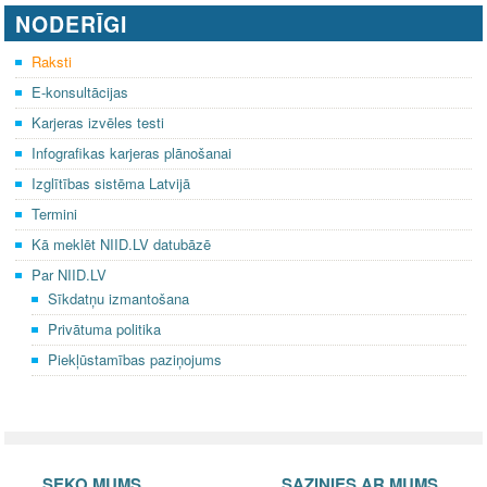
NODERĪGI
g
e
Raksti
s
E-konsultācijas
Karjeras izvēles testi
Infografikas karjeras plānošanai
Izglītības sistēma Latvijā
Termini
Kā meklēt NIID.LV datubāzē
Par NIID.LV
Sīkdatņu izmantošana
Privātuma politika
Piekļūstamības paziņojums
SEKO MUMS
SAZINIES AR MUMS