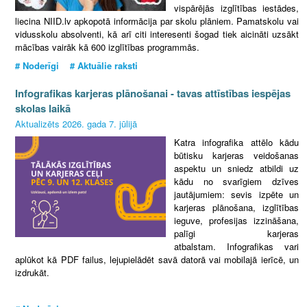
vispārējās izglītības iestādes,
liecina NIID.lv apkopotā informācija par skolu plāniem.
Pamatskolu vai
vidusskolu absolventi, kā arī citi interesenti šogad tiek aicināti uzsākt
mācības vairāk kā 600 izglītības programmās.
# Noderīgi # Aktuālie raksti
Infografikas karjeras plānošanai - tavas attīstības iespējas
skolas laikā
Aktualizēts 2026. gada 7. jūlijā
Katra infografika attēlo kādu
būtisku karjeras veidošanas
aspektu un sniedz atbildi uz
kādu no svarīgiem dzīves
jautājumiem: sevis izpēte un
karjeras plānošana, izglītības
ieguve, profesijas izzināšana,
palīgi karjeras
atbalstam. Infografikas vari
aplūkot kā PDF failus, lejupielādēt savā datorā vai mobilajā ierīcē, un
izdrukāt.