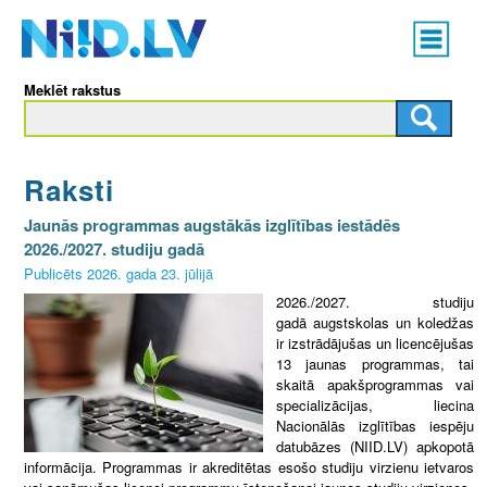
Skip
Main
to
menu
N
main
Meklēt rakstus
content
I
I
Raksti
D
Jaunās programmas augstākās izglītības iestādēs
.
2026./2027. studiju gadā
Publicēts 2026. gada 23. jūlijā
L
2026./2027. studiju
gadā augstskolas un koledžas
V
ir izstrādājušas un licencējušas
13 jaunas programmas, tai
skaitā apakšprogrammas vai
specializācijas, liecina
Nacionālās izglītības iespēju
datubāzes (NIID.LV) apkopotā
informācija. Programmas ir akreditētas esošo studiju virzienu ietvaros