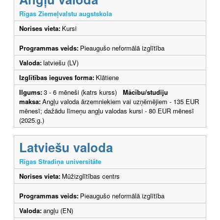
Rīgas Ziemeļvalstu augstskola
Norises vieta:
Kursi
Programmas veids:
Pieaugušo neformālā izglītība
Valoda:
latviešu (LV)
Izglītības ieguves forma:
Klātiene
Ilgums:
3 - 6 mēneši (katrs kurss)
Mācību/studiju
maksa:
Angļu valoda ārzemniekiem vai uzņēmējiem - 135 EUR
mēnesī; dažādu līmeņu angļu valodas kursi - 80 EUR mēnesī
(2025.g.)
Latviešu valoda
Rīgas Stradiņa universitāte
Norises vieta:
Mūžizglītības centrs
Programmas veids:
Pieaugušo neformālā izglītība
Valoda:
angļu (EN)