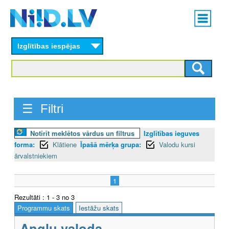
Skip
Main
to
menu
N
main
content
Izglītības iespējas
I
I
D
☰ Filtri
.
L
Notīrīt meklētos vārdus un filtrus
Izglītības ieguves
forma:
Klātiene
Īpašā mērķa grupa:
Valodu kursi
V
ārvalstniekiem
1
Rezultāti : 1 - 3 no 3
Programmu skats
Iestāžu skats
Angļu valoda