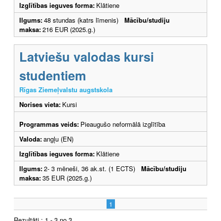
Izglītības ieguves forma:
Klātiene
Ilgums:
48 stundas (katrs līmenis)
Mācību/studiju
maksa:
216 EUR (2025.g.)
Latviešu valodas kursi
studentiem
Rīgas Ziemeļvalstu augstskola
Norises vieta:
Kursi
Programmas veids:
Pieaugušo neformālā izglītība
Valoda:
angļu (EN)
Izglītības ieguves forma:
Klātiene
Ilgums:
2- 3 mēneši, 36 ak.st. (1 ECTS)
Mācību/studiju
maksa:
35 EUR (2025.g.)
1
Rezultāti : 1 - 3 no 3