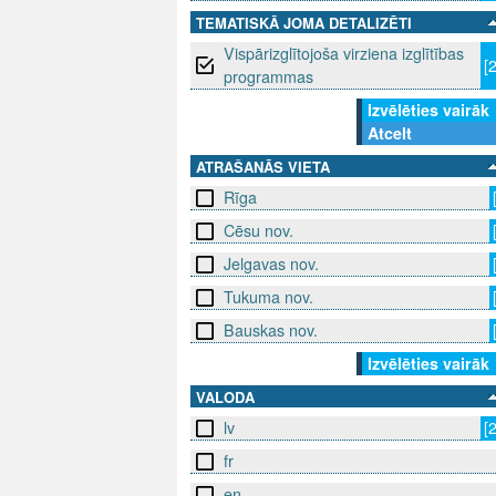
TEMATISKĀ JOMA DETALIZĒTI
Vispārizglītojoša virziena izglītības
[
programmas
Izvēlēties vairāk
Atcelt
ATRAŠANĀS VIETA
Rīga
Cēsu nov.
Jelgavas nov.
Tukuma nov.
Bauskas nov.
Izvēlēties vairāk
VALODA
lv
[
fr
en