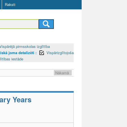
Raksti
Vispārējā pirmsskolas izglītība
iskā joma detalizēti :
Vispārizglītojoša
lītības iestāde
Nākamā
ary Years