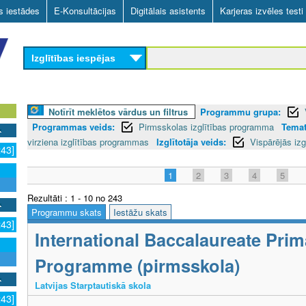
Skip
as iestādes
E-Konsultācijas
Digitālais asistents
Karjeras izvēles testi
to
main
Izglītības iespējas
content
Notīrīt meklētos vārdus un filtrus
Programmu grupa:
Programmas veids:
Pirmsskolas izglītības programma
Temat
virziena izglītības programmas
Izglītotāja veids:
Vispārējās izg
243]
1
2
3
4
5
Rezultāti : 1 - 10 no 243
Programmu skats
Iestāžu skats
243]
International Baccalaureate Prim
Programme (pirmsskola)
Latvijas Starptautiskā skola
243]