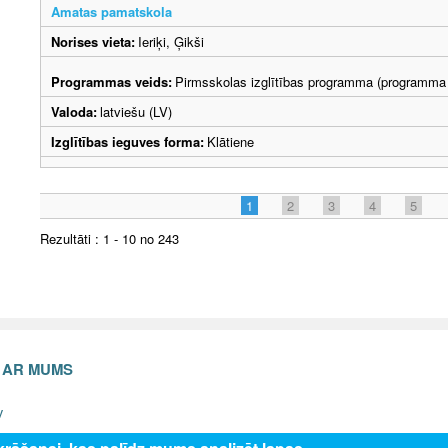
Amatas pamatskola
Norises vieta:
Ieriķi, Ģikši
Programmas veids:
Pirmsskolas izglītības programma (programma 
Valoda:
latviešu (LV)
Izglītības ieguves forma:
Klātiene
1
2
3
4
5
Rezultāti : 1 - 10 no 243
S AR MUMS
v