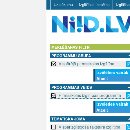
Uz sākumu
Izglītības iespējas
Izglītīb
N
I
MEKLĒŠANAS FILTRI
PROGRAMMU GRUPA
I
Vispārējā pirmsskolas izglītība
[
D
Izvēlēties vairāk
Atcelt
.
PROGRAMMAS VEIDS
L
Pirmsskolas izglītības programma
[
V
Izvēlēties vairāk
Atcelt
TEMATISKĀ JOMA
Vispārizglītojoša rakstura izglītība
[