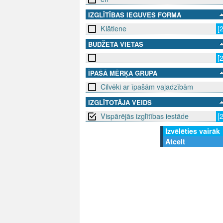
IZGLĪTĪBAS IEGUVES FORMA
Klātiene
[
BUDŽETA VIETAS
[
ĪPAŠĀ MĒRĶA GRUPA
Cilvēki ar īpašām vajadzībām
IZGLĪTOTĀJA VEIDS
Vispārējās izglītības iestāde
[
Izvēlēties vairāk
Atcelt