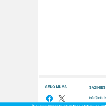
SEKO MUMS
SAZINIE
info@niid.l