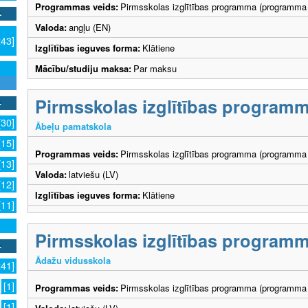
Programmas veids:
Pirmsskolas izglītības programma (programma 
Valoda:
angļu (EN)
243]
Izglītības ieguves forma:
Klātiene
Mācību/studiju maksa:
Par maksu
Pirmsskolas izglītības program
[30]
Ābeļu pamatskola
[15]
Programmas veids:
Pirmsskolas izglītības programma (programma 
[13]
Valoda:
latviešu (LV)
[12]
Izglītības ieguves forma:
Klātiene
[11]
Pirmsskolas izglītības program
Ādažu vidusskola
241]
[1]
Programmas veids:
Pirmsskolas izglītības programma (programma 
[1]