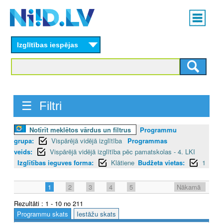
Skip
Main
to
menu
N
main
content
Izglītības iespējas
I
I
D
☰ Filtri
.
L
Notīrīt meklētos vārdus un filtrus
Programmu
grupa:
Vispārējā vidējā izglītība
Programmas
V
veids:
Vispārējā vidējā izglītība pēc pamatskolas - 4. LKI
Izglītības ieguves forma:
Klātiene
Budžeta vietas:
1
1
2
3
4
5
Nākamā
Rezultāti : 1 - 10 no 211
Programmu skats
Iestāžu skats