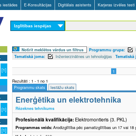
Skip
as iestādes
E-Konsultācijas
Digitālais asistents
Karjeras izvēles testi
to
main
Izglītības iespējas
content
Notīrīt meklētos vārdus un filtrus
Programmu grupa:
Tematiskā joma:
Inženierzinātnes un tehnoloģijas
Tematiskā j
[1]
1
Rezultāti : 1 - 1 no 1
Programmu skats
Iestāžu skats
Enerģētika un elektrotehnika
7
Rēzeknes tehnikums
[1]
Profesionālā kvalifikācija:
Elektromontieris (3. PKL)
Programmas veids:
Arodizglītība pēc pamatizglītības un 17 vai 18 
[1]