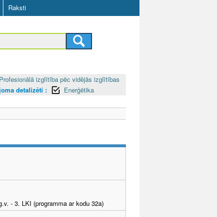
Raksti
Profesionālā izglītība pēc vidējās izglītības
oma detalizēti :
Enerģētika
g.v. - 3. LKI (programma ar kodu 32a)