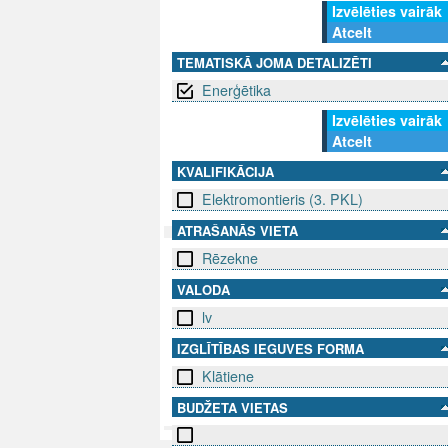
Izvēlēties vairāk
Atcelt
TEMATISKĀ JOMA DETALIZĒTI
Enerģētika
Izvēlēties vairāk
Atcelt
KVALIFIKĀCIJA
Elektromontieris (3. PKL)
ATRAŠANĀS VIETA
Rēzekne
SEKO MUMS
SAZINIE
VALODA
lv
info@niid.l
IZGLĪTĪBAS IEGUVES FORMA
Klātiene
© 202
BUDŽETA VIETAS