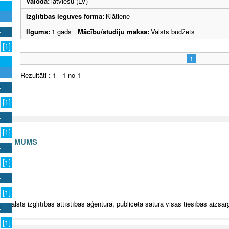
Valoda:
latviešu (LV)
Izglītības ieguves forma:
Klātiene
Ilgums:
1 gads
Mācību/studiju maksa:
Valsts budžets
[1]
1
Rezultāti : 1 - 1 no 1
[1]
[1]
S AR MUMS
[1]
v
[1]
5 Valsts izglītības attīstības aģentūra, publicētā satura visas tiesības aizsar
[1]