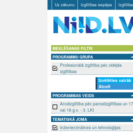
Uz sākumu
Izglītības iespējas
Izglītīb
N
I
MEKLĒŠANAS FILTRI
PROGRAMMU GRUPA
I
Profesionālā izglītība pēc vidējās
D
izglītības
Izvēlēties vairāk
.
Atcelt
L
PROGRAMMAS VEIDS
Arodizglītība pēc pamatizglītības un 1
V
vai 18 g.v. - 3. LKI
TEMATISKĀ JOMA
Inženierzinātnes un tehnoloģijas