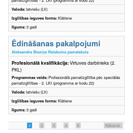
pamatizglītības - 2. LKI (programma ar kodu 22)
Valoda:
latviešu (LV)
Izglītības ieguves forma:
Klātiene
Ilgums:
3 gadi
Ēdināšanas pakalpojumi
Aleksandra Bieziņa Raiskuma pamatskola
Profesionālā kvalifikācija:
Virtuves darbinieks (2.
PKL)
Programmas veids:
Profesionālā pamatizglītība pēc speciālās
pamatizglītības - 2. LKI (programma ar kodu 22)
Valoda:
latviešu (LV)
Izglītības ieguves forma:
Klātiene
Ilgums:
3 gadi
1
2
3
4
5
Nākamā