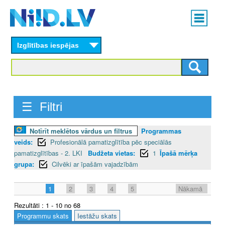
Skip
Main
to
menu
N
main
content
Izglītības iespējas
I
I
D
☰ Filtri
.
L
Notīrīt meklētos vārdus un filtrus
Programmas
veids:
Profesionālā pamatizglītība pēc speciālās
V
pamatizglītības - 2. LKI
Budžeta vietas:
1
Īpašā mērķa
grupa:
Cilvēki ar īpašām vajadzībām
1
2
3
4
5
Nākamā
Rezultāti : 1 - 10 no 68
Programmu skats
Iestāžu skats