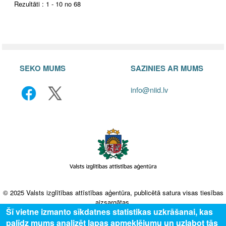
Rezultāti : 1 - 10 no 68
SEKO MUMS
SAZINIES AR MUMS
info@niid.lv
© 2025 Valsts izglītības attīstības aģentūra, publicētā satura visas tiesības
aizsargātas.
Šī vietne izmanto sīkdatnes statistikas uzkrāšanai, kas
palīdz mums analizēt lapas apmeklējumu un uzlabot tās