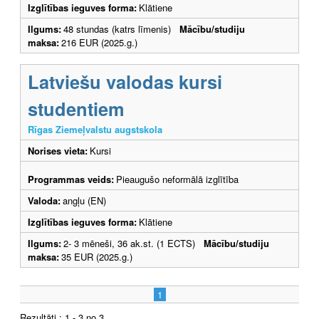
Izglītības ieguves forma:
Klātiene
Ilgums:
48 stundas (katrs līmenis)
Mācību/studiju
maksa:
216 EUR (2025.g.)
Latviešu valodas kursi
studentiem
Rīgas Ziemeļvalstu augstskola
Norises vieta:
Kursi
Programmas veids:
Pieaugušo neformālā izglītība
Valoda:
angļu (EN)
Izglītības ieguves forma:
Klātiene
Ilgums:
2- 3 mēneši, 36 ak.st. (1 ECTS)
Mācību/studiju
maksa:
35 EUR (2025.g.)
1
Rezultāti : 1 - 3 no 3