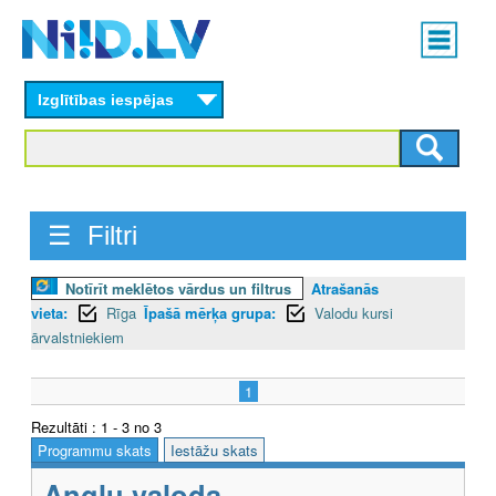
Skip
Main
to
menu
N
main
content
Izglītības iespējas
I
I
D
☰ Filtri
.
L
Notīrīt meklētos vārdus un filtrus
Atrašanās
vieta:
Rīga
Īpašā mērķa grupa:
Valodu kursi
V
ārvalstniekiem
1
Rezultāti : 1 - 3 no 3
Programmu skats
Iestāžu skats
Angļu valoda