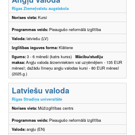
Rīgas Ziemeļvalstu augstskola
Norises vieta:
Kursi
Programmas veids:
Pieaugušo neformālā izglītība
Valoda:
latviešu (LV)
Izglītības ieguves forma:
Klātiene
Ilgums:
3 - 6 mēneši (katrs kurss)
Mācību/studiju
maksa:
Angļu valoda ārzemniekiem vai uzņēmējiem - 135 EUR
mēnesī; dažādu līmeņu angļu valodas kursi - 80 EUR mēnesī
(2025.g.)
Latviešu valoda
Rīgas Stradiņa universitāte
Norises vieta:
Mūžizglītības centrs
Programmas veids:
Pieaugušo neformālā izglītība
Valoda:
angļu (EN)