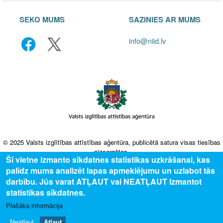
SEKO MUMS
SAZINIES AR MUMS
info@niid.lv
© 2025 Valsts izglītības attīstības aģentūra, publicētā satura visas tiesības
aizsargātas.
Šī vietne izmanto sīkdatnes statistikas uzkrāšanai, kas
palīdz mums analizēt lapas apmeklējumu un uzlabot tās
darbību. Jūs varat ATĻAUT vai NEATĻAUT izmantot
statistikas sīkdatnes.
Plašāka informācija
Neatļaut
Atļaut