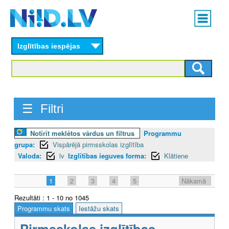
Skip
Main
to
menu
N
main
content
Izglītības iespējas
I
I
D
☰ Filtri
.
L
Notīrīt meklētos vārdus un filtrus
Programmu
grupa:
Vispārējā pirmsskolas izglītība
V
Valoda:
lv
Izglītības ieguves forma:
Klātiene
1
2
3
4
5
Nākamā
Rezultāti : 1 - 10 no 1045
Programmu skats
Iestāžu skats
Pirmsskolas izglītības