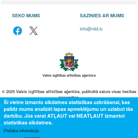
SEKO MUMS
SAZINIES AR MUMS
info@niid.lv
© 2025 Valsts izglītības attīstības aģentūra, publicētā satura visas tiesības
aizsargātas.
Šī vietne izmanto sīkdatnes statistikas uzkrāšanai, kas
palīdz mums analizēt lapas apmeklējumu un uzlabot tās
darbību. Jūs varat ATĻAUT vai NEATĻAUT izmantot
statistikas sīkdatnes.
Plašāka informācija