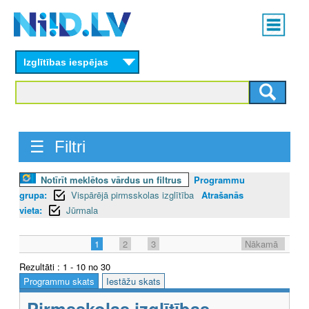
Skip
Main
to
menu
N
main
content
Izglītības iespējas
I
I
D
☰ Filtri
.
L
Notīrīt meklētos vārdus un filtrus
Programmu
grupa:
Vispārējā pirmsskolas izglītība
Atrašanās
V
vieta:
Jūrmala
1
2
3
Nākamā
Rezultāti : 1 - 10 no 30
Programmu skats
Iestāžu skats
Pirmsskolas izglītības