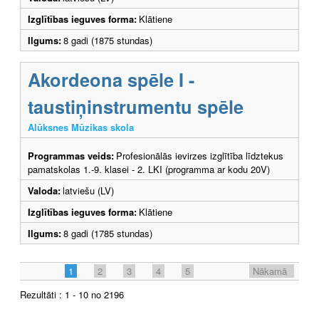
Izglītības ieguves forma:
Klātiene
Ilgums:
8 gadi (1875 stundas)
Akordeona spēle I -
taustiņinstrumentu spēle
Alūksnes Mūzikas skola
Programmas veids:
Profesionālās ievirzes izglītība līdztekus
pamatskolas 1.-9. klasei - 2. LKI (programma ar kodu 20V)
Valoda:
latviešu (LV)
Izglītības ieguves forma:
Klātiene
Ilgums:
8 gadi (1785 stundas)
1
2
3
4
5
Nākamā
Rezultāti : 1 - 10 no 2196