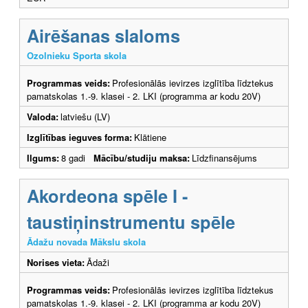
Airēšanas slaloms
Ozolnieku Sporta skola
Programmas veids:
Profesionālās ievirzes izglītība līdztekus
pamatskolas 1.-9. klasei - 2. LKI (programma ar kodu 20V)
Valoda:
latviešu (LV)
Izglītības ieguves forma:
Klātiene
Ilgums:
8 gadi
Mācību/studiju maksa:
Līdzfinansējums
Akordeona spēle I -
taustiņinstrumentu spēle
Ādažu novada Mākslu skola
Norises vieta:
Ādaži
Programmas veids:
Profesionālās ievirzes izglītība līdztekus
pamatskolas 1.-9. klasei - 2. LKI (programma ar kodu 20V)