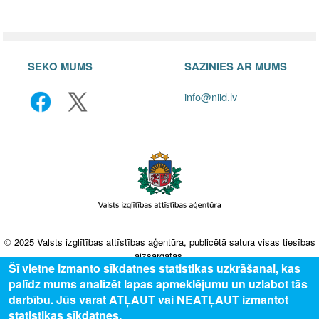
SEKO MUMS
SAZINIES AR MUMS
info@niid.lv
© 2025 Valsts izglītības attīstības aģentūra, publicētā satura visas tiesības
aizsargātas.
Šī vietne izmanto sīkdatnes statistikas uzkrāšanai, kas
palīdz mums analizēt lapas apmeklējumu un uzlabot tās
darbību. Jūs varat ATĻAUT vai NEATĻAUT izmantot
statistikas sīkdatnes.