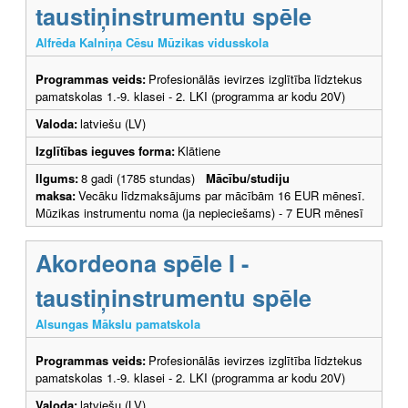
taustiņinstrumentu spēle
Alfrēda Kalniņa Cēsu Mūzikas vidusskola
Programmas veids:
Profesionālās ievirzes izglītība līdztekus
pamatskolas 1.-9. klasei - 2. LKI (programma ar kodu 20V)
Valoda:
latviešu (LV)
Izglītības ieguves forma:
Klātiene
Ilgums:
8 gadi (1785 stundas)
Mācību/studiju
maksa:
Vecāku līdzmaksājums par mācībām 16 EUR mēnesī.
Mūzikas instrumentu noma (ja nepieciešams) - 7 EUR mēnesī
Akordeona spēle I -
taustiņinstrumentu spēle
Alsungas Mākslu pamatskola
Programmas veids:
Profesionālās ievirzes izglītība līdztekus
pamatskolas 1.-9. klasei - 2. LKI (programma ar kodu 20V)
Valoda:
latviešu (LV)