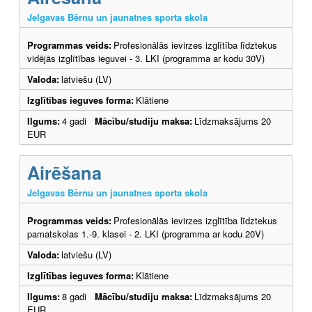
Jelgavas Bērnu un jaunatnes sporta skola
Programmas veids:
Profesionālās ievirzes izglītība līdztekus
vidējās izglītības ieguvei - 3. LKI (programma ar kodu 30V)
Valoda:
latviešu (LV)
Izglītības ieguves forma:
Klātiene
Ilgums:
4 gadi
Mācību/studiju maksa:
Līdzmaksājums 20
EUR
Airēšana
Jelgavas Bērnu un jaunatnes sporta skola
Programmas veids:
Profesionālās ievirzes izglītība līdztekus
pamatskolas 1.-9. klasei - 2. LKI (programma ar kodu 20V)
Valoda:
latviešu (LV)
Izglītības ieguves forma:
Klātiene
Ilgums:
8 gadi
Mācību/studiju maksa:
Līdzmaksājums 20
EUR