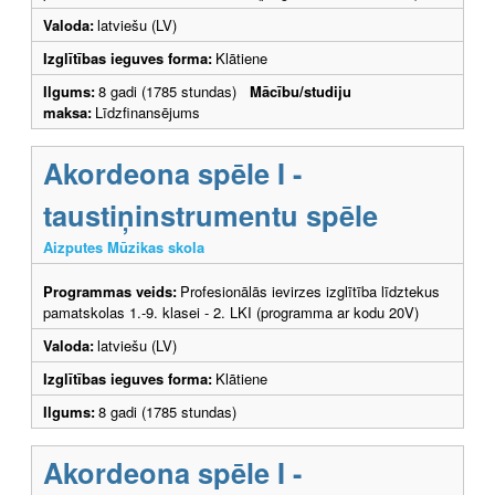
Valoda:
latviešu (LV)
Izglītības ieguves forma:
Klātiene
Ilgums:
8 gadi (1785 stundas)
Mācību/studiju
maksa:
Līdzfinansējums
Akordeona spēle I -
taustiņinstrumentu spēle
Aizputes Mūzikas skola
Programmas veids:
Profesionālās ievirzes izglītība līdztekus
pamatskolas 1.-9. klasei - 2. LKI (programma ar kodu 20V)
Valoda:
latviešu (LV)
Izglītības ieguves forma:
Klātiene
Ilgums:
8 gadi (1785 stundas)
Akordeona spēle I -