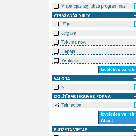
Vispārējās izglītības programmas
ATRAŠANĀS VIETA
Rīga
Jelgava
Tukuma nov.
Liepāja
Ventspils
Izvēlēties vairāk
VALODA
lv
IZGLĪTĪBAS IEGUVES FORMA
Tālmācība
Izvēlēties vairāk
Atcelt
BUDŽETA VIETAS