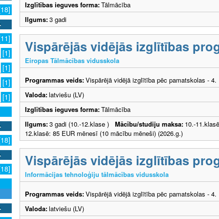
Izglītības ieguves forma:
Tālmācība
[18]
Ilgums:
3 gadi
[11]
Vispārējās vidējās izglītības pr
[1]
Eiropas Tālmācības vidusskola
[1]
Programmas veids:
Vispārējā vidējā izglītība pēc pamatskolas - 4
[1]
Valoda:
latviešu (LV)
[1]
Izglītības ieguves forma:
Tālmācība
Ilgums:
3 gadi (10.-12.klase )
Mācību/studiju maksa:
10.-11.klas
12.klasē: 85 EUR mēnesī (10 mācību mēneši) (2026.g.)
[18]
Vispārējās vidējās izglītības pr
[18]
Informācijas tehnoloģiju tālmācības vidusskola
Programmas veids:
Vispārējā vidējā izglītība pēc pamatskolas - 4
Valoda:
latviešu (LV)