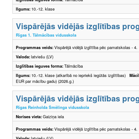
Ilgums:
10.-12. klase
Vispārējās vidējās izglītības pr
Rīgas 1. Tālmācības vidusskola
Programmas veids:
Vispārējā vidējā izglītība pēc pamatskolas - 4
Valoda:
latviešu (LV)
Izglītības ieguves forma:
Tālmācība
Ilgums:
10.-12. klase (atkarībā no iepriekš iegūtās izglītības)
Mācī
EUR par mācību gadu) (2026.g.)
Vispārējās vidējās izglītības pr
Rīgas Reinholda Šmēlinga vidusskola
Norises vieta:
Gaiziņa iela
Programmas veids:
Vispārējā vidējā izglītība pēc pamatskolas - 4
Valoda:
latviešu (LV)