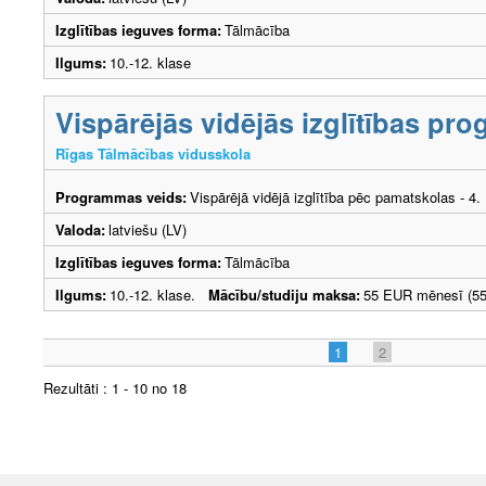
Izglītības ieguves forma:
Tālmācība
Ilgums:
10.-12. klase
Vispārējās vidējās izglītības pr
Rīgas Tālmācības vidusskola
Programmas veids:
Vispārējā vidējā izglītība pēc pamatskolas - 4
Valoda:
latviešu (LV)
Izglītības ieguves forma:
Tālmācība
Ilgums:
10.-12. klase.
Mācību/studiju maksa:
55 EUR mēnesī (55
1
2
Rezultāti : 1 - 10 no 18