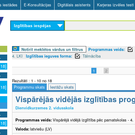
Skip
as iestādes
E-Konsultācijas
Digitālais asistents
Karjeras izvēles testi
to
main
Izglītības iespējas
content
Notīrīt meklētos vārdus un filtrus
Programmas veids:
4. LKI
Izglītības ieguves forma:
Tālmācība
[18]
1
2
Rezultāti : 1 - 10 no 18
Programmu skats
Iestāžu skats
[18]
Vispārējās vidējās izglītības pr
Dienvidkurzemes 2. vidusskola
Programmas veids:
Vispārējā vidējā izglītība pēc pamatskolas - 4
[18]
Valoda:
latviešu (LV)