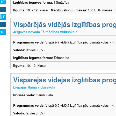
[10]
Izglītības ieguves forma:
Tālmācība
Ilgums:
10. - 12. klase
Mācību/studiju maksa:
130 EUR mēnesī (2
[1]
Vispārējās vidējās izglītības pr
Jelgavas novada Tālmācības vidusskola
[18]
Programmas veids:
Vispārējā vidējā izglītība pēc pamatskolas - 4
Valoda:
latviešu (LV)
Izglītības ieguves forma:
Tālmācība
Ilgums:
10.-12. klase
Vispārējās vidējās izglītības pr
Liepājas Raiņa vidusskola
Norises vieta:
Ganību iela
Programmas veids:
Vispārējā vidējā izglītība pēc pamatskolas - 4
Valoda:
latviešu (LV)