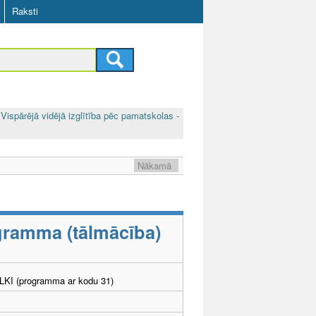
Raksti
Vispārējā vidējā izglītība pēc pamatskolas -
Nākamā
ogramma (tālmācība)
. LKI (programma ar kodu 31)