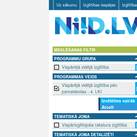
Uz sākumu
Izglītības iespējas
Izglītīb
N
I
MEKLĒŠANAS FILTRI
PROGRAMMU GRUPA
I
Vispārējā vidējā izglītība
D
PROGRAMMAS VEIDS
Vispārējā vidējā izglītība pēc
.
pamatskolas - 4. LKI
L
Izvēlēties vairāk
Atcelt
V
TEMATISKĀ JOMA
Vispārizglītojoša rakstura izglītība
TEMATISKĀ JOMA DETALIZĒTI