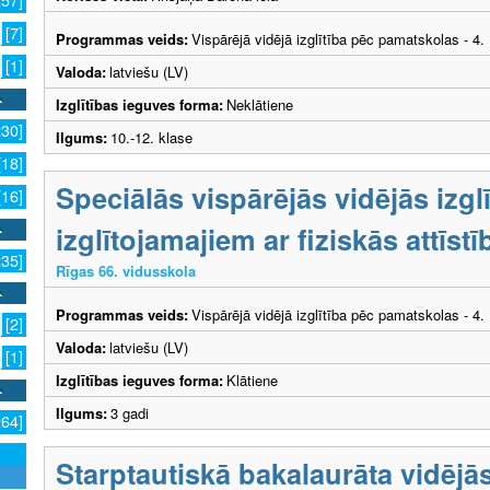
257]
[7]
Programmas veids:
Vispārējā vidējā izglītība pēc pamatskolas - 4
[1]
Valoda:
latviešu (LV)
Izglītības ieguves forma:
Neklātiene
230]
Ilgums:
10.-12. klase
[18]
Speciālās vispārējās vidējās izg
[16]
izglītojamajiem ar fiziskās attīs
235]
Rīgas 66. vidusskola
Programmas veids:
Vispārējā vidējā izglītība pēc pamatskolas - 4
[2]
Valoda:
latviešu (LV)
[1]
Izglītības ieguves forma:
Klātiene
Ilgums:
3 gadi
264]
Starptautiskā bakalaurāta vidējās