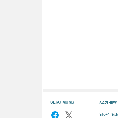
SEKO MUMS
SAZINIE
info@niid.l