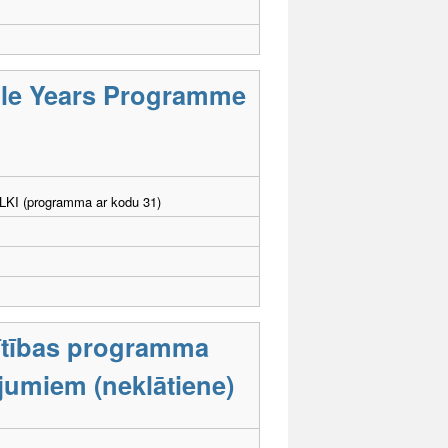
ddle Years Programme
. LKI (programma ar kodu 31)
lītības programma
ējumiem (neklātiene)