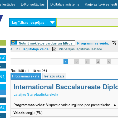
Skip
as iestādes
E-Konsultācijas
Digitālais asistents
Karjeras izvēles testi
to
main
Izglītības iespējas
content
Notīrīt meklētos vārdus un filtrus
Programmas veids:
4. LKI
Izglītotāja veids:
Vispārējās izglītības iestāde
264]
1
2
3
4
5
Rezultāti : 1 - 10 no 264
Programmu skats
Iestāžu skats
264]
International Baccalaureate Di
Latvijas Starptautiskā skola
Programmas veids:
Vispārējā vidējā izglītība pēc pamatskolas - 4
264]
Valoda:
angļu (EN)