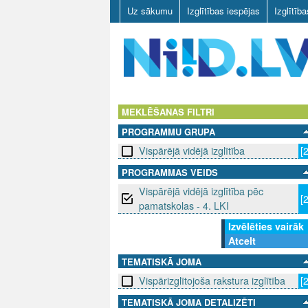
Uz sākumu
Izglītības iespējas
Izglītīb
N
I
MEKLĒŠANAS FILTRI
PROGRAMMU GRUPA
I
Vispārējā vidējā izglītība
[
D
PROGRAMMAS VEIDS
Vispārējā vidējā izglītība pēc
.
[
pamatskolas - 4. LKI
L
Izvēlēties vairāk
Atcelt
V
TEMATISKĀ JOMA
Vispārizglītojoša rakstura izglītība
[
TEMATISKĀ JOMA DETALIZĒTI