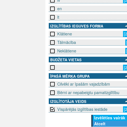
lv
[
en
lt
IZGLĪTĪBAS IEGUVES FORMA
Klātiene
[
Tālmācība
Neklātiene
BUDŽETA VIETAS
[
ĪPAŠĀ MĒRĶA GRUPA
Cilvēki ar īpašām vajadzībām
Bērni ar nepabeigtu pamatizglītību
IZGLĪTOTĀJA VEIDS
Vispārējās izglītības iestāde
[
Izvēlēties vairāk
Atcelt