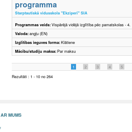
programma
Starptautiskā vidusskola "Ekziperī" SIA
Programmas veids:
Vispārējā vidējā izglītība pēc pamatskolas - 4
Valoda:
angļu (EN)
Izglītības ieguves forma:
Klātiene
Mācību/studiju maksa:
Par maksu
1
2
3
4
5
Rezultāti : 1 - 10 no 264
S AR MUMS
v