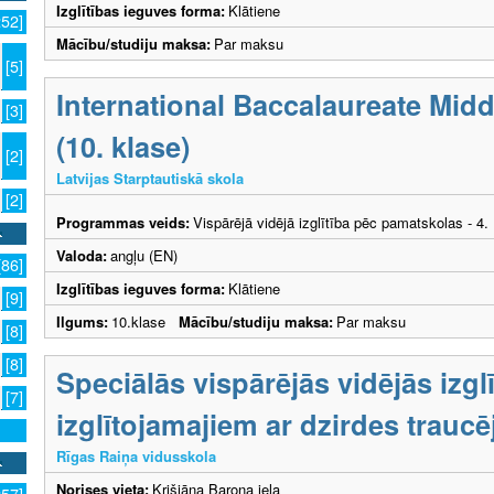
Izglītības ieguves forma:
Klātiene
252]
Mācību/studiju maksa:
Par maksu
[5]
International Baccalaureate Mi
[3]
(10. klase)
[2]
Latvijas Starptautiskā skola
[2]
Programmas veids:
Vispārējā vidējā izglītība pēc pamatskolas - 4
Valoda:
angļu (EN)
[86]
Izglītības ieguves forma:
Klātiene
[9]
Ilgums:
10.klase
Mācību/studiju maksa:
Par maksu
[8]
[8]
Speciālās vispārējās vidējās izg
[7]
izglītojamajiem ar dzirdes trauc
Rīgas Raiņa vidusskola
Norises vieta:
Krišjāņa Barona iela