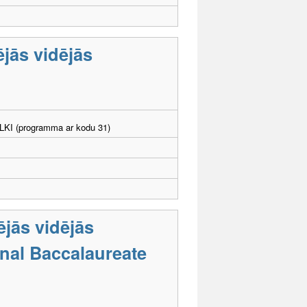
ējās vidējās
. LKI (programma ar kodu 31)
ējās vidējās
onal Baccalaureate