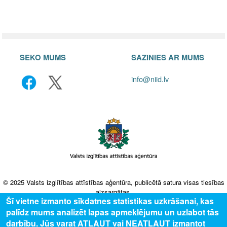
SEKO MUMS
SAZINIES AR MUMS
info@niid.lv
© 2025 Valsts izglītības attīstības aģentūra, publicētā satura visas tiesības
aizsargātas.
Šī vietne izmanto sīkdatnes statistikas uzkrāšanai, kas
palīdz mums analizēt lapas apmeklējumu un uzlabot tās
darbību. Jūs varat ATĻAUT vai NEATĻAUT izmantot