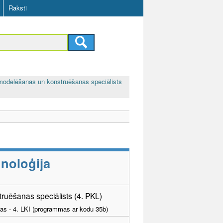
Raksti
modelēšanas un konstruēšanas speciālists
noloģija
uēšanas speciālists (4. PKL)
tības - 4. LKI (programmas ar kodu 35b)