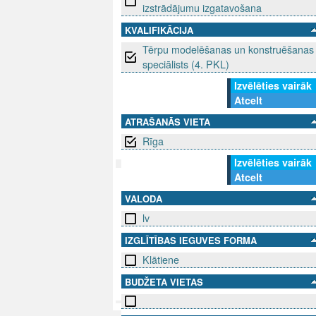
izstrādājumu izgatavošana
KVALIFIKĀCIJA
Tērpu modelēšanas un konstruēšanas
speciālists (4. PKL)
Izvēlēties vairāk
Atcelt
ATRAŠANĀS VIETA
Rīga
Izvēlēties vairāk
Atcelt
SEKO MUMS
SAZINIE
VALODA
lv
info@niid.l
IZGLĪTĪBAS IEGUVES FORMA
Klātiene
© 202
BUDŽETA VIETAS