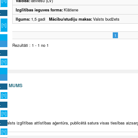
[1]
Valoda:
latviešu (LV)
Izglītības ieguves forma:
Klātiene
Ilgums:
1,5 gadi
Mācību/studiju maksa:
Valsts budžets
[1]
1
Rezultāti : 1 - 1 no 1
[1]
S AR MUMS
[1]
v
[1]
5 Valsts izglītības attīstības aģentūra, publicētā satura visas tiesības aizsar
[1]