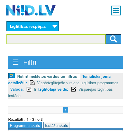
Skip
Main
to
menu
N
main
content
Izglītības iespējas
I
I
D
☰ Filtri
.
L
Notīrīt meklētos vārdus un filtrus
Tematiskā joma
detalizēti :
Vispārizglītojoša virziena izglītības programmas
V
Valoda:
fr
Izglītotāja veids:
Vispārējās izglītības
iestāde
1
Rezultāti : 1 - 3 no 3
Programmu skats
Iestāžu skats