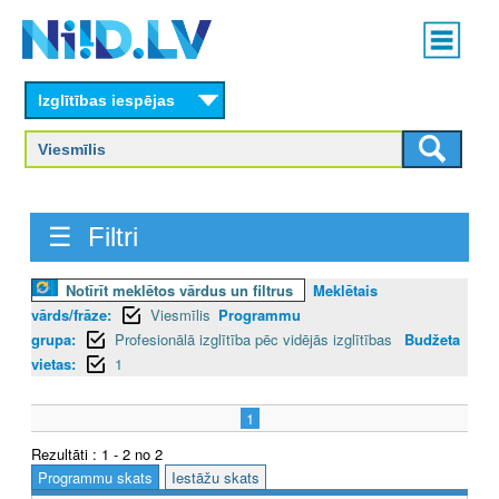
Skip
Main
to
menu
N
main
content
Izglītības iespējas
I
I
D
☰ Filtri
.
L
Notīrīt meklētos vārdus un filtrus
Meklētais
vārds/frāze:
Viesmīlis
Programmu
V
grupa:
Profesionālā izglītība pēc vidējās izglītības
Budžeta
vietas:
1
1
Rezultāti : 1 - 2 no 2
Programmu skats
Iestāžu skats