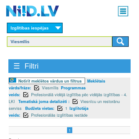
Skip
Main
to
menu
N
main
content
Izglītības iespējas
I
I
D
☰ Filtri
.
L
Notīrīt meklētos vārdus un filtrus
Meklētais
vārds/frāze:
Viesmīlis
Programmas
V
veids:
Profesionālā vidējā izglītība pēc vidējās izglītības - 4.
LKI
Tematiskā joma detalizēti :
Viesnīcu un restorānu
serviss
Budžeta vietas:
1
Izglītotāja
veids:
Profesionālās izglītības iestāde
1