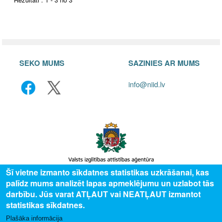
SEKO MUMS
SAZINIES AR MUMS
info@niid.lv
Šī vietne izmanto sīkdatnes statistikas uzkrāšanai, kas
palīdz mums analizēt lapas apmeklējumu un uzlabot tās
© 2025 Valsts izglītības attīstības aģentūra, publicētā satura visas tiesības
darbību. Jūs varat ATĻAUT vai NEATĻAUT izmantot
aizsargātas.
statistikas sīkdatnes.
Plašāka informācija