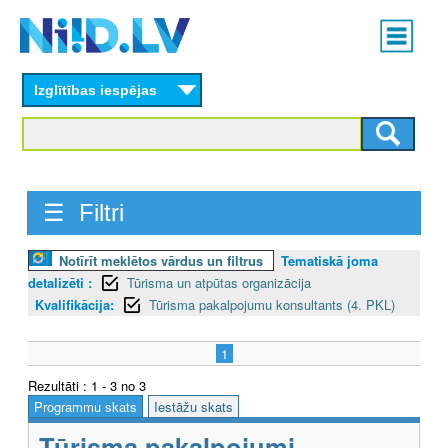
Skip
Main
to
menu
N
main
content
Izglītības iespējas
I
I
D
☰ Filtri
.
L
Notīrīt meklētos vārdus un filtrus
Tematiskā joma
detalizēti :
Tūrisma un atpūtas organizācija
V
Kvalifikācija:
Tūrisma pakalpojumu konsultants (4. PKL)
1
Rezultāti : 1 - 3 no 3
Programmu skats
Iestāžu skats
Tūrisma pakalpojumi