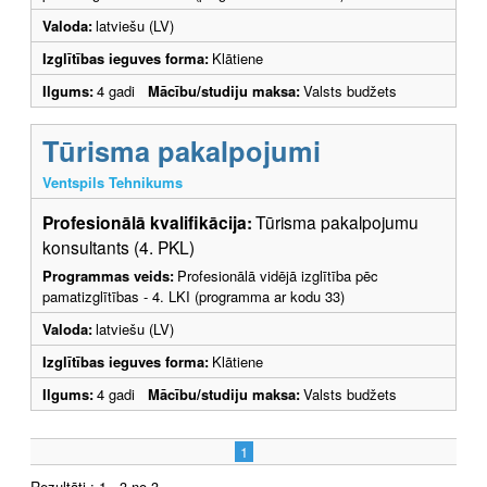
Valoda:
latviešu (LV)
Izglītības ieguves forma:
Klātiene
Ilgums:
4 gadi
Mācību/studiju maksa:
Valsts budžets
Tūrisma pakalpojumi
Ventspils Tehnikums
Profesionālā kvalifikācija:
Tūrisma pakalpojumu
konsultants (4. PKL)
Programmas veids:
Profesionālā vidējā izglītība pēc
pamatizglītības - 4. LKI (programma ar kodu 33)
Valoda:
latviešu (LV)
Izglītības ieguves forma:
Klātiene
Ilgums:
4 gadi
Mācību/studiju maksa:
Valsts budžets
1
Rezultāti : 1 - 3 no 3