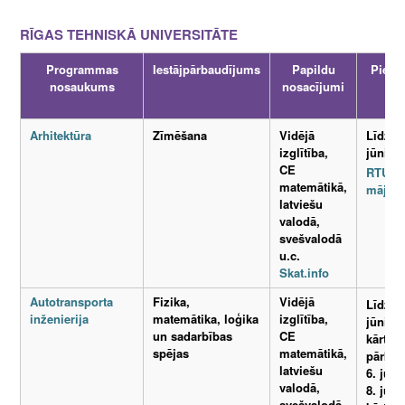
RĪGAS TEHNISKĀ UNIVERSITĀTE
Programmas
Iestājpārbaudījums
Papildu
Piete
nosaukums
nosacījumi
Arhitektūra
Zīmēšana
Vidējā
Līdz 1.
izglītība,
jūnij
CE
RTU
matemātikā,
mājasl
latviešu
valodā,
svešvalodā
u.c.
Skat.info
Autotransporta
Fizika,
Vidējā
Līdz 1.
inženierija
matemātika, loģika
izglītība,
jūnijam
un sadarbības
CE
kārtos
spējas
matemātikā,
pārba
latviešu
6. jūnij
valodā,
8. jūni
svešvalodā