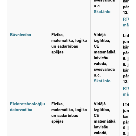
kārtos
u.c.
pārba
Skat.info
13. jūn
RTU
mājasl
Būvniecība
Fizika,
Vidējā
Līdz 1.
matemātika, loģika
izglītība,
jūnijam
un sadarbības
CE
kārtos
spējas
matemātikā,
pārba
latviešu
6. jūnij
valodā,
8. jūni
svešvalodā
kārtos
u.c.
pārba
Skat.info
13. jūn
RTU
mājasl
Elektrotehnoloģiju
Fizika,
Vidējā
Līdz 1.
datorvadība
matemātika, loģika
izglītība,
jūnijam
un sadarbības
CE
kārtos
spējas
matemātikā,
pārba
latviešu
6. jūnij
valodā,
8. jūni