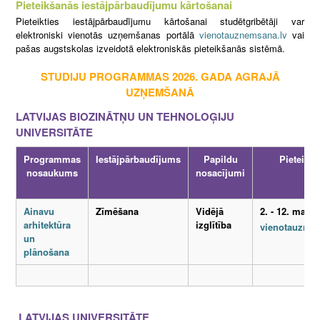
Pieteikšanās iestājpārbaudījumu kārtošanai
Pieteikties iestājpārbaudījumu kārtošanai studētgribētāji var
elektroniski vienotās uzņemšanas portālā
vienotauznemsana.lv
vai
pašas augstskolas izveidotā elektroniskās pieteikšanās sistēmā.
STUDIJU PROGRAMMAS 2026. GADA AGRAJĀ
UZŅEMŠANĀ
LATVIJAS BIOZINĀTŅU UN TEHNOLOĢIJU
UNIVERSITĀTE
Programmas
Iestājpārbaudījums
Papildu
Pieteikš
nosaukums
nosacījumi
Ainavu
Zīmēšana
Vidējā
2. - 12. marts
arhitektūra
izglītība
vienotauznem
un
plānošana
LATVIJAS UNIVERSITĀTE