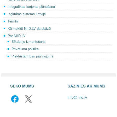
o
m
Infografikas karjeras plānošanai
o
Izglītības sistēma Latvijā
k
Termini
Kā meklēt NIID.LV datubāzē
Par NIID.LV
Sīkdatņu izmantošana
Privātuma politika
Piekļūstamības paziņojums
SEKO MUMS
SAZINIES AR MUMS
info@niid.lv