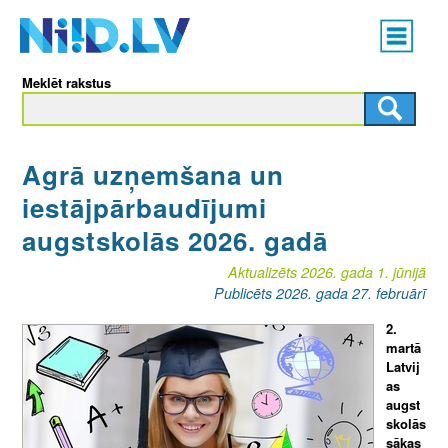
Skip
Main
to
menu
N
main
Meklēt rakstus
content
I
I
Agrā uzņemšana un
D
iestājpārbaudījumi
.
augstskolās 2026. gadā
L
Aktualizēts 2026. gada 1. jūnijā
Publicēts 2026. gada 27. februārī
V
2.
martā
Latvij
as
augst
skolās
sākas