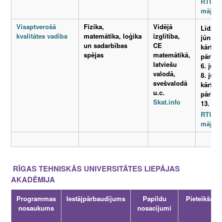
RTU
mājasl
Visaptverošā
Fizika,
Vidējā
Līdz 1.
kvalitātes vadība
matemātika, loģika
izglītība,
jūnijam
un sadarbības
CE
kārtos
spējas
matemātikā,
pārba
latviešu
6. jūnij
valodā,
8. jūni
svešvalodā
kārtos
u.c.
pārba
Skat.info
13. jūn
RTU
mājasl
RĪGAS TEHNISKĀS UNIVERSITĀTES LIEPĀJAS
AKADĒMIJA
Programmas
Iestājpārbaudījums
Papildu
Pieteikšanā
nosaukums
nosacījumi