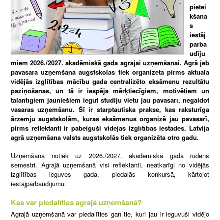
pietei
kšanā
s
iestāj
pārba
udīju
miem 2026./2027. akadēmiskā gada agrajai uzņemšanai. Agrā jeb
pavasara uzņemšana augstskolās tiek organizēta pirms aktuālā
vidējās izglītības mācību gada centralizēto eksāmenu rezultātu
paziņošanas, un tā ir iespēja mērķtiecīgiem, motivētiem un
talantīgiem jauniešiem iegūt studiju vietu jau pavasarī, negaidot
vasaras uzņemšanu. Šī ir starptautiska prakse, kas raksturīga
ārzemju augstskolām, kuras eksāmenus organizē jau pavasarī,
pirms reflektanti ir pabeiguši vidējās izglītības iestādes. Latvijā
agrā uzņemšana valsts augstskolās tiek organizēta otro gadu.
Uzņemšana notiek uz 2026./2027. akadēmiskā gada rudens
semestri. Agrajā uzņemšanā visi reflektanti, neatkarīgi no vidējās
izglītības ieguves gada, piedalās konkursā, kārtojot
iestājpārbaudījumu.
Kas var piedalīties agrajā uzņemšanā?
Agrajā uzņemšanā var piedalīties gan tie, kuri jau ir ieguvuši vidējo