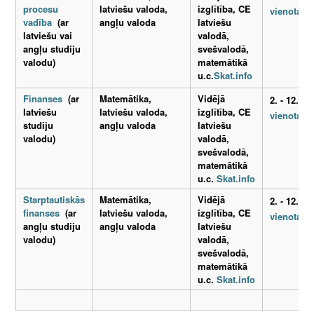
procesu
latviešu valoda,
izglītība, CE
vienotauz
vadība
(ar
angļu valoda
latviešu
latviešu vai
valodā,
angļu studiju
svešvalodā,
valodu)
matemātikā
u.c.
Skat.info
Finanses
(ar
Matemātika,
Vidējā
2. - 12. ma
latviešu
latviešu valoda,
izglītība, CE
vienotauz
studiju
angļu valoda
latviešu
valodu)
valodā,
svešvalodā,
matemātikā
u.c.
Skat.info
Starptautiskās
Matemātika,
Vidējā
2. - 12. ma
finanses
(ar
latviešu valoda,
izglītība, CE
vienotauz
angļu studiju
angļu valoda
latviešu
valodu)
valodā,
svešvalodā,
matemātikā
u.c.
Skat.info