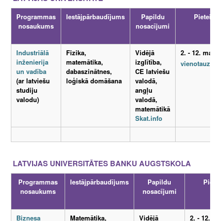
Programmas
Iestājpārbaudījums
Papildu
Pieteikš
nosaukums
nosacījumi
Industriālā
Fizika,
Vidējā
2. - 12. marts
inženierija
matemātika,
izglītība,
vienotauzne
un vadība
dabaszinātnes,
CE latviešu
(ar latviešu
loģiskā domāšana
valodā,
studiju
angļu
valodu)
valodā,
matemātikā
Skat.info
LATVIJAS UNIVERSITĀTES BANKU AUGSTSKOLA
Programmas
Iestājpārbaudījums
Papildu
Piete
nosaukums
nosacījumi
Biznesa
Matemātika,
Vidējā
2. - 12. ma