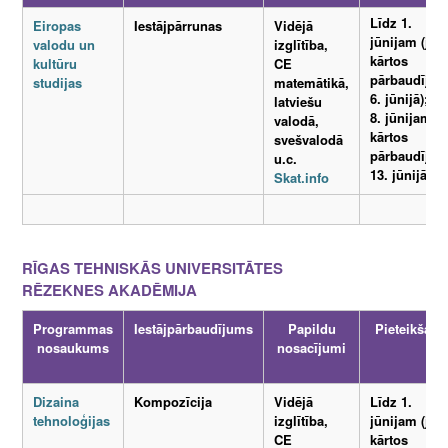
Līdz 1.
Eiropas
Iestājpārrunas
Vidējā
jūnijam (ja
valodu un
izglītība,
kārtos
kultūru
CE
pārbaudīju
studijas
matemātikā,
6. jūnijā); lī
latviešu
8. jūnijam (j
valodā,
kārtos
svešvalodā
pārbaudīju
u.c.
13. jūnijā)
Skat.info
RĪGAS TEHNISKĀS UNIVERSITĀTES
RĒZEKNES AKADĒMIJA
Programmas
Iestājpārbaudījums
Papildu
Pieteikšanā
nosaukums
nosacījumi
Dizaina
Kompozīcija
Vidējā
Līdz 1.
tehnoloģijas
izglītība,
jūnijam (ja
CE
kārtos