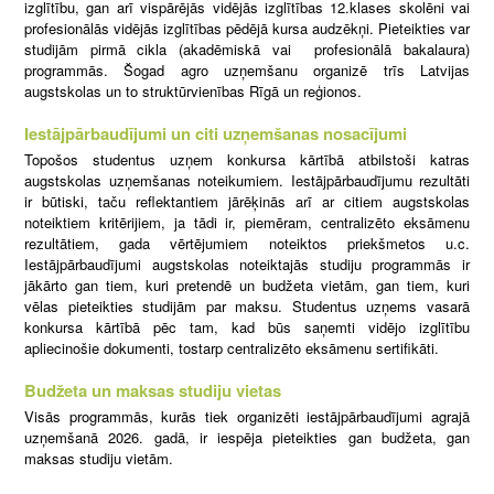
izglītību, gan arī vispārējās vidējās izglītības 12.klases skolēni vai
profesionālās vidējās izglītības pēdējā kursa audzēkņi. Pieteikties var
studijām pirmā cikla (akadēmiskā vai profesionālā bakalaura)
programmās. Šogad agro uzņemšanu organizē trīs Latvijas
augstskolas un to struktūrvienības Rīgā un reģionos.
Iestājpārbaudījumi un citi uzņemšanas nosacījumi
Topošos studentus uzņem konkursa kārtībā atbilstoši katras
augstskolas uzņemšanas noteikumiem. Iestājpārbaudījumu rezultāti
ir būtiski, taču reflektantiem jārēķinās arī ar citiem augstskolas
noteiktiem kritērijiem, ja tādi ir, piemēram, centralizēto eksāmenu
rezultātiem, gada vērtējumiem noteiktos priekšmetos u.c.
Iestājpārbaudījumi augstskolas noteiktajās studiju programmās ir
jākārto gan tiem, kuri pretendē un budžeta vietām, gan tiem, kuri
vēlas pieteikties studijām par maksu. Studentus uzņems vasarā
konkursa kārtībā pēc tam, kad būs saņemti vidējo izglītību
apliecinošie dokumenti, tostarp centralizēto eksāmenu sertifikāti.
Budžeta un maksas studiju vietas
Visās programmās, kurās tiek organizēti iestājpārbaudījumi agrajā
uzņemšanā 2026. gadā, ir iespēja pieteikties gan budžeta, gan
maksas studiju vietām.