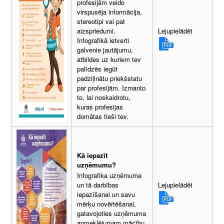
profesijām veido
virspusēja informācija,
stereotipi vai pat
Lejupielādēt
aizspriedumi.
Infografikā ietverti
galvenie jautājumu,
atbildes uz kuriem tev
palīdzēs iegūt
padziļinātu priekšstatu
par profesijām. Izmanto
to, lai noskaidrotu,
kuras profesijas
domātas tieši tev.
Kā iepazīt
uzņēmumu?
Infografika uzņēmuma
Lejupielādēt
un tā darbības
iepazīšanai un savu
mērķu novērtēšanai,
gatavojoties uzņēmuma
apmeklējumam mācību