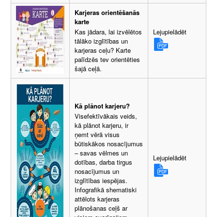
Karjeras orientēšanās
karte
Lejupielādēt
Kas jādara, lai izvēlētos
tālāko izglītības un
karjeras ceļu? Karte
palīdzēs tev orientēties
šajā ceļā.
Kā plānot karjeru?
Visefektīvākais veids,
kā plānot karjeru, ir
ņemt vērā visus
būtiskākos nosacījumus
– savas vēlmes un
Lejupielādēt
dotības, darba tirgus
nosacījumus un
izglītības iespējas.
Infografikā shematiski
attēlots karjeras
plānošanas ceļš ar