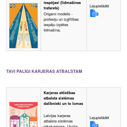
iespējas!
(lidmašīnas
Lejupielādēt
trafarets)
Origami modelis -
profesiju un izglītības
iespēju izpētes
lidmašīna
.
TAVI PALĪGI KARJERAS ATBALSTAM
Karjeras attīstības
atbalsta sistēmas
dalībnieki un to lomas
Latvijas karjeras
Lejupielādēt
atbalsta sistēmas
raksturojums. Uzzini,