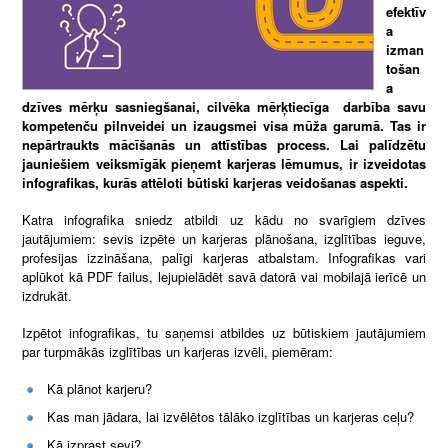
efektīv
a
izman
tošan
a
dzīves mērķu sasniegšanai, cilvēka mērķtiecīga darbība savu
kompetenču pilnveidei un izaugsmei visa mūža garumā. Tas ir
nepārtraukts mācīšanās un attīstības process. Lai palīdzētu
jauniešiem veiksmīgāk pieņemt karjeras lēmumus, ir izveidotas
infografikas, kurās attēloti būtiski karjeras veidošanas aspekti.
Katra infografika sniedz atbildi uz kādu no svarīgiem dzīves
jautājumiem: sevis izpēte un karjeras plānošana, izglītības ieguve,
profesijas izzināšana, palīgi karjeras atbalstam. Infografikas vari
aplūkot kā PDF failus, lejupielādēt savā datorā vai mobilajā ierīcē un
izdrukāt.
Izpētot infografikas, tu saņemsi atbildes uz būtiskiem jautājumiem
par turpmākās izglītības un karjeras izvēli, piemēram:
Kā plānot karjeru?
Kas man jādara, lai izvēlētos tālāko izglītības un karjeras ceļu?
Kā izprast sevi?