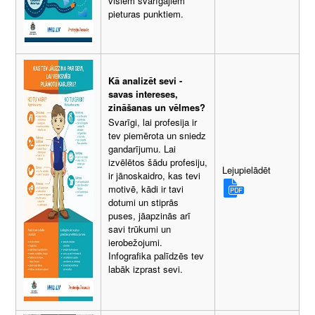
visiem svarīgajiem
pieturas punktiem.
Kā analizēt sevi -
savas intereses,
zināšanas un vēlmes?
Svarīgi, lai profesija ir
tev piemērota un sniedz
gandarījumu. Lai
izvēlētos šādu profesiju,
Lejupielādēt
ir jānoskaidro, kas tevi
motivē, kādi ir tavi
dotumi un stiprās
puses, jāapzinās arī
savi trūkumi un
ierobežojumi.
Infografika palīdzēs tev
labāk izprast sevi.