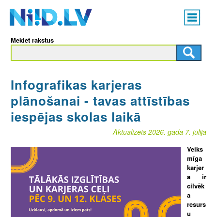
Skip
Main
to
menu
N
main
Meklēt rakstus
content
I
I
Infografikas karjeras
D
plānošanai - tavas attīstības
.
iespējas skolas laikā
L
Aktualizēts 2026. gada 7. jūlijā
V
Veiks
mīga
karjer
a ir
cilvēk
a
resurs
u