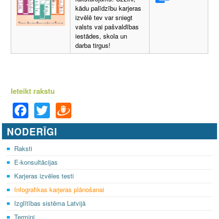
kādu palīdzību karjeras
izvēlē tev var sniegt
valsts vai pašvaldības
iestādes, skola un
darba tirgus!
Ieteikt rakstu
F
T
D
a
wi
ra
NODERĪGI
c
tt
u
e
er
gi
Raksti
E-konsultācijas
b
e
Karjeras izvēles testi
o
m
Infografikas karjeras plānošanai
o
Izglītības sistēma Latvijā
k
Termini