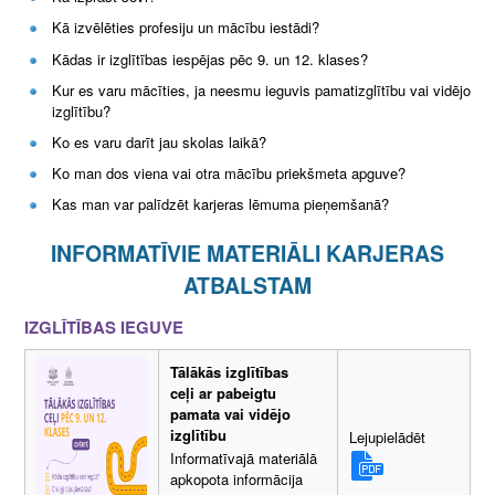
Kā izvēlēties profesiju un mācību iestādi?
Kādas ir izglītības iespējas pēc 9. un 12. klases?
Kur es varu mācīties, ja neesmu ieguvis pamatizglītību vai vidējo
izglītību?
Ko es varu darīt jau skolas laikā?
Ko man dos viena vai otra mācību priekšmeta apguve?
Kas man var palīdzēt karjeras lēmuma pieņemšanā?
INFORMATĪVIE MATERIĀLI KARJERAS
ATBALSTAM
IZGLĪTĪBAS IEGUVE
Tālākās izglītības
ceļi ar pabeigtu
pamata vai vidējo
izglītību
Lejupielādēt
Informatīvajā materiālā
apkopota informācija