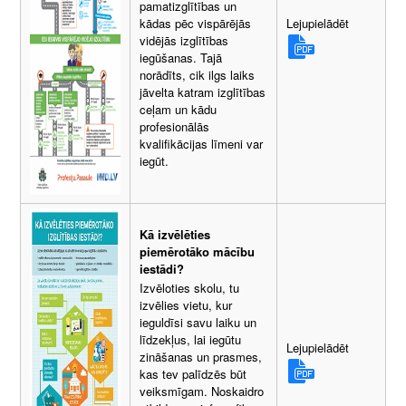
pamatizglītības un
Lejupielādēt
kādas pēc vispārējās
vidējās izglītības
iegūšanas. Tajā
norādīts, cik ilgs laiks
jāvelta katram izglītības
ceļam un kādu
profesionālās
kvalifikācijas līmeni var
iegūt.
Kā izvēlēties
piemērotāko mācību
iestādi?
Izvēloties skolu, tu
izvēlies vietu, kur
ieguldīsi savu laiku un
līdzekļus, lai iegūtu
Lejupielādēt
zināšanas un prasmes,
kas tev palīdzēs būt
veiksmīgam. Noskaidro