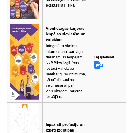
ekskursijas laikā.
Vienlīdzīgas karjeras
iespējas sievietēm un
vīriešiem
Infografika skolēnu
informēšanai par viņu
Lejupielādēt
tiesībām un iespējām
izvēlēties izglītības
iestādi vai darbu
neatkarīgi no dzimuma,
kā arī diskusijas
veicināšanai par
vienlīdzīgām karjeras
iespējām.
Iepazīsti profesiju un
izpēti izglītības