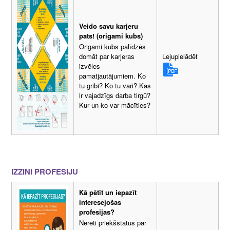
Veido savu karjeru
pats! (origami kubs)
Origami kubs palīdzēs
Lejupielādēt
domāt par karjeras
izvēles
pamatjautājumiem. Ko
tu gribi? Ko tu vari? Kas
ir vajadzīgs darba tirgū?
Kur un ko var mācīties?
IZZINI PROFESIJU
Kā pētīt un iepazīt
interesējošas
profesijas?
Nereti priekšstatus par