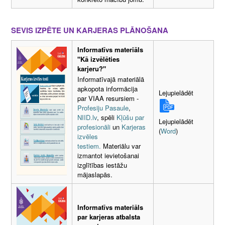
SEVIS IZPĒTE UN KARJERAS PLĀNOŠANA
Informatīvs materiāls
"Kā izvēlēties
karjeru?"
Informatīvajā materiālā
apkopota informācija
Lejupielādēt
par VIAA resursiem -
Profesiju Pasaule
,
NIID.lv
, spēli
Kļūšu par
Lejupielādēt
profesionāli
un
Karjeras
(
Word
)
izvēles
testiem.
Materiālu var
izmantot ievietošanai
izglītības iestāžu
mājaslapās.
Informatīvs materiāls
par karjeras atbalsta