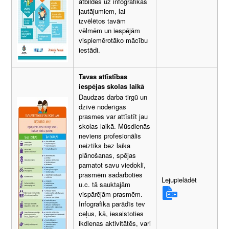
atbildes uz infografikas
jautājumiem, lai
izvēlētos tavām
vēlmēm un iespējām
vispiemērotāko mācību
iestādi.
Tavas attīstības
iespējas skolas laikā
Daudzas darba tirgū un
dzīvē noderīgas
prasmes var attīstīt jau
skolas laikā. Mūsdienās
neviens profesionālis
neiztiks bez laika
plānošanas, spējas
pamatot savu viedokli,
prasmēm sadarboties
Lejupielādēt
u.c. tā sauktajām
vispārējām prasmēm.
Infografika parādīs tev
ceļus, kā, iesaistoties
ikdienas aktivitātēs, vari