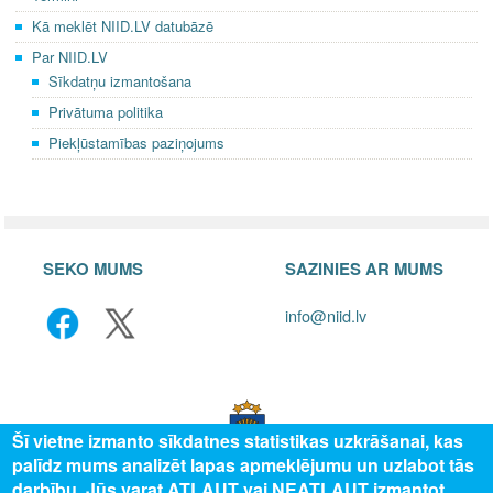
Kā meklēt NIID.LV datubāzē
Par NIID.LV
Sīkdatņu izmantošana
Privātuma politika
Piekļūstamības paziņojums
SEKO MUMS
SAZINIES AR MUMS
info@niid.lv
Šī vietne izmanto sīkdatnes statistikas uzkrāšanai, kas
palīdz mums analizēt lapas apmeklējumu un uzlabot tās
darbību. Jūs varat ATĻAUT vai NEATĻAUT izmantot