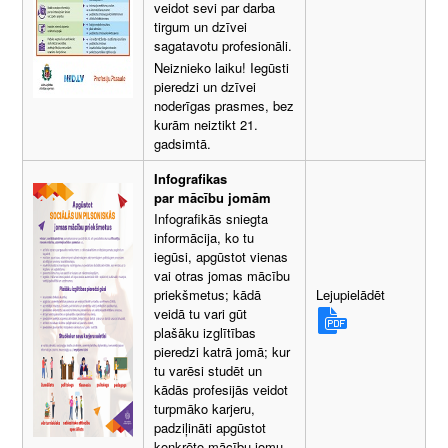
veidot sevi par darba
tirgum un dzīvei
sagatavotu profesionāli.
Neiznieko laiku! Iegūsti
pieredzi un dzīvei
noderīgas prasmes, bez
kurām neiztikt 21.
gadsimtā.
Infografikas
par mācību jomām
Infografikās sniegta
informācija, ko tu
iegūsi, apgūstot vienas
vai otras jomas mācību
Lejupielādēt
priekšmetus; kādā
veidā tu vari gūt
plašāku izglītības
pieredzi katrā jomā; kur
tu varēsi studēt un
kādās profesijās veidot
turpmāko karjeru,
padziļināti apgūstot
konkrēto mācību jomu.