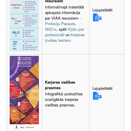
resursiem
Informatīvajā materiālā
Lejupielādēt
apkopota informācija
par VIAA resursiem -
Profesiju Pasaule
,
NIID.lv
, spēli
Kļūšu par
profesionāli
un
Karjeras
izvēles testiem.
Karjeras vadības
prasmes
Lejupielādēt
Infografikā uzskaitītas
svarīgākās karjeras
vadības prasmes.