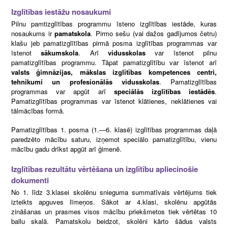
Izglītības iestāžu nosaukumi
Pilnu pamtizglītības programmu īsteno izglītības iestāde, kuras
nosaukums ir
pamatskola
. Pirmo sešu (vai dažos gadījumos četru)
klašu jeb pamatizglītības pirmā posma izglītības programmas var
īstenot
sākumskola
. Arī
vidusskolas
var īstenot pilnu
pamatizglītības programmu. Tāpat pamatizglītību var īstenot arī
valsts ģimnāzijas, mākslas izglītības kompetences centri,
tehnikumi un profesionālās vidusskolas
. Pamatizglītības
programmas var apgūt arī
speciālās izglītības iestādēs
.
Pamatizglītības programmas var īstenot klātienes, neklātienes vai
tālmācības formā.
Pamatizglītības 1. posma (1.—6. klasē) izglītības programmas daļā
paredzēto mācību saturu, izņemot speciālo pamatizglītību, vienu
mācību gadu drīkst apgūt arī ģimenē.
Izglītības rezultātu vērtēšana un izglītību apliecinošie
dokumenti
No 1. līdz 3.klasei skolēnu snieguma summatīvais vērtējums tiek
izteikts apguves līmeņos. Sākot ar 4.klasi, skolēnu apgūtās
zināšanas un prasmes visos mācību priekšmetos tiek vērtētas 10
ballu skalā. Pamatskolu beidzot, skolēni kārto šādus valsts