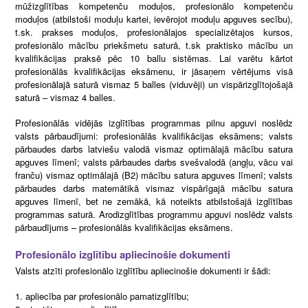
mūžizglītības kompetenču moduļos, profesionālo kompetenču
moduļos (atbilstoši moduļu kartei, ievērojot moduļu apguves secību),
t.sk. prakses moduļos, profesionālajos specializētajos kursos,
profesionālo mācību priekšmetu saturā, t.sk praktisko mācību un
kvalifikācijas praksē pēc 10 ballu sistēmas. Lai varētu kārtot
profesionālās kvalifikācijas eksāmenu, ir jāsaņem vērtējums visā
profesionālajā saturā vismaz 5 balles (viduvēji) un vispārizglītojošajā
saturā – vismaz 4 balles.
Profesionālās vidējās izglītības programmas pilnu apguvi noslēdz
valsts pārbaudījumi: profesionālās kvalifikācijas eksāmens; valsts
pārbaudes darbs latviešu valodā vismaz optimālajā mācību satura
apguves līmenī; valsts pārbaudes darbs svešvalodā (angļu, vācu vai
franču) vismaz optimālajā (B2) mācību satura apguves līmenī; valsts
pārbaudes darbs matemātikā vismaz vispārīgajā mācību satura
apguves līmenī, bet ne zemākā, kā noteikts atbilstošajā izglītības
programmas saturā. Arodizglītības programmu apguvi noslēdz valsts
pārbaudījums – profesionālās kvalifikācijas eksāmens.
Profesionālo izglītību apliecinošie dokumenti
Valsts atzīti profesionālo izglītību apliecinošie dokumenti ir šādi:
apliecība par profesionālo pamatizglītību;