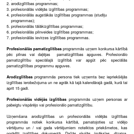
arodizglītības programmas;
profesionālās vidējās izglītības programmas;
profesionālās augstākās izglītības programmas (studiju
programmas);
profesionālās tālākizglītības programmas;
profesionālās pilnveides izglītības programmas;
profesionālās ievirzes izglītības programmas.
Profesionālās pamatizglītības
programmās uzņem konkursa kārtībā
pēc pilnas vai daļējas pamatizglītības apguves. Profesionālo
pamatizglītību speciālajā izglītībā var apgūt pēc speciālās
pamatizglītības programmu apguves.
Arodizglītības
programmās persona tiek uzņemta bez iepriekšējās
izglītības ierobežojuma un ne agrāk kā tajā kalendārajā gadā, kurā tai
aprit 15 gadi.
Profesionālās vidējās izglītības
programmās uzņem personas ar
pabeigtu vispārējo vai profesionālo pamatizglītību.
Uzņemšana arodizglītības un profesionālās vidējās izglītības
programmās notiek konkursa kārtībā, pamatojoties uz vidējo
vērtējumu un / vai gada vērtējumiem noteiktos priekšmetos, kas
norādīti izglītības dokumentā. Dažās skolās (mākslas, dizaina,