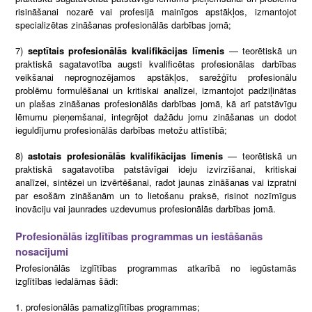
risināšanai nozarē vai profesijā mainīgos apstākļos, izmantojot
specializētas zināšanas profesionālās darbības jomā;
7)
septītais profesionālās kvalifikācijas līmenis
— teorētiskā un
praktiskā sagatavotība augsti kvalificētas profesionālas darbības
veikšanai neprognozējamos apstākļos, sarežģītu profesionālu
problēmu formulēšanai un kritiskai analīzei, izmantojot padziļinātas
un plašas zināšanas profesionālās darbības jomā, kā arī patstāvīgu
lēmumu pieņemšanai, integrējot dažādu jomu zināšanas un dodot
ieguldījumu profesionālās darbības metožu attīstībā;
8)
astotais profesionālās kvalifikācijas līmenis
— teorētiskā un
praktiskā sagatavotība patstāvīgai ideju izvirzīšanai, kritiskai
analīzei, sintēzei un izvērtēšanai, radot jaunas zināšanas vai izpratni
par esošām zināšanām un to lietošanu praksē, risinot nozīmīgus
inovāciju vai jaunrades uzdevumus profesionālās darbības jomā.
Profesionālās izglītības programmas un iestāšanās
nosacījumi
Profesionālās izglītības programmas atkarībā no iegūstamās
izglītības iedalāmas šādi:
profesionālās pamatizglītības programmas;