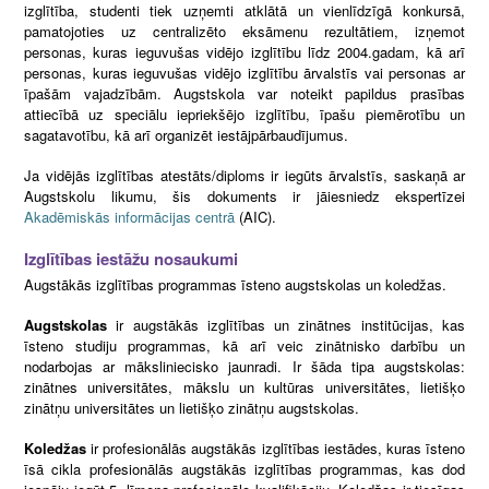
izglītība, studenti tiek uzņemti atklātā un vienlīdzīgā konkursā,
pamatojoties uz centralizēto eksāmenu rezultātiem, izņemot
personas, kuras ieguvušas vidējo izglītību līdz 2004.gadam, kā arī
personas, kuras ieguvušas vidējo izglītību ārvalstīs vai personas ar
īpašām vajadzībām. Augstskola var noteikt papildus prasības
attiecībā uz speciālu iepriekšējo izglītību, īpašu piemērotību un
sagatavotību, kā arī organizēt iestājpārbaudījumus.
Ja vidējās izglītības atestāts/diploms ir iegūts ārvalstīs, saskaņā ar
Augstskolu likumu, šis dokuments ir jāiesniedz ekspertīzei
Akadēmiskās informācijas centrā
(AIC).
Izglītības iestāžu nosaukumi
Augstākās izglītības programmas īsteno augstskolas un koledžas.
Augstskolas
ir augstākās izglītības un zinātnes institūcijas, kas
īsteno studiju programmas, kā arī veic zinātnisko darbību un
nodarbojas ar māksliniecisko jaunradi. Ir šāda tipa augstskolas:
zinātnes universitātes, mākslu un kultūras universitātes, lietišķo
zinātņu universitātes un lietišķo zinātņu augstskolas.
Koledžas
ir profesionālās augstākās izglītības iestādes, kuras īsteno
īsā cikla profesionālās augstākās izglītības programmas, kas dod