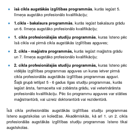
īsā cikla
augstākās izglītības programmās
, kurās iegūst 5.
līmeņa augstāko profesionālo kvalifikāciju;
1.cikla - bakalaura programmās
, kurās iegūst bakalaura grādu
un 6. līmeņa augstāko profesionālo kvalifikāciju;
1. cikla profesionālajās studiju programmās
, kuras īsteno pēc
īsā cikla vai pirmā cikla augstākās izglītības apguves;
2. cikla - maģistra programmās,
kurās iegūst maģistra grādu
un 7. līmeņa augstāko profesionālo kvalifikāciju;
2. cikla profesionālajās studiju programmās,
kuras īsteno pēc
vidējās izglītības programmas apguves un kuras ietver pirmā
cikla profesionālās augstākās izglītības programmas apguvi.
Šajā grupā ietilpst 5 - 6 gadus ilgas studiju programmas, kurās
iegūst ārsta, farmaceita vai zobārsta grādu, vai veterinārārsta
profesionālo kvalifikāciju. Pēc šo programmu apguves var stāties
maģistrantūrā, vai uzreiz doktorantūrā vai rezidentūrā.
Īsā cikla profesionālās augstākās izglītības studiju programmas
īsteno augstskolas un koledžas. Akadēmiskās, kā arī 1. un 2. cikla
profesionālās augstākās izglītības studiju programmas īsteno tikai
augstskolas.