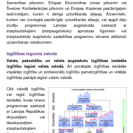
Savienības pilsonim, Eiropas Ekonomikas zonas pilsonim vai
Šveices Konfederācijas pilsonim un Eiropas Kopienas pastāvīgajam
iedzīvotājam, kuram ir derīga uzturēšanās atļauja. Ārzemnieki,
kuriem nav izsniegta pastāvīgās uzturēšanās atļauja, var apgūt daļu
studiju programmas Latvijas augstskolās saskaņā ar
starptautiskajiem (starpaugstskolu) apmaiņas līgumiem vai
starptautiskās augstskolu sadarbības programmu ietvaros atbilstoši
uzņemšanas noteikumiem.
Izglītības ieguves valoda
Valsts, pašvaldību un valsts augstskolu izglītības iestādēs
izglītību iegūst valsts valodā.
Arī privātajās izglītības iestādēs
vispārējo izglītību un profesionālo izglītību pamatizglītības un vidējās
izglītības pakāpē iegūst valsts valodā.
Citā valodā izglītību
var iegūt izglītības
iestādēs, kuras īsteno
programmas saskaņā
ar Latvijas Republikas
divpusējiem vai
daudzpusējiem
starptautiskajiem