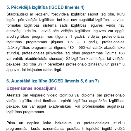
5. Pēcvidējā izglītība (ISCED līmenis 4)
Starptautiski ar jēdzienu “pēcvidējā izglītība” saprot izglītību, kuru
iegūst pēc vidējās izglītības, bet kas nav augstākā izglītība. Latvijas
formālās izglītības sistēmā šāds izglītības ieguves veids nav
atsevišķi izdalīts. Latvijā pēc vidējās izglītības ieguves var apgūt
arodizglītības programmas (ilgums 1 gads), vidējās profesionālās
izglītības programmas (ilgums 1,5 – 3 gadi), profesionālās
tālākizglītības programmas (ilgums 480 – 960 vai vairāk akadēmisko
stundu), profesionālās pilnveides izglītības programmas (ilgums 160
vai vairāk akadēmiskās stundas). Šī izglītība klasificējas kā vidējās
pakāpes izglītība un ir paredzēta profesionālo zināšanu un prasmju
apguvei, lai iekļautos darba tirgū.
6. Augstākā izglītība (ISCED līmenis 5, 6 un 7)
Uzņemšanas nosacījumi
Atestāts par vispārējo vidējo izglītību vai diploms par profesionālo
vidējo izglītību dod tiesības turpināt izglītību augstākās izglītības
pakāpē, kur var apgūt akadēmiskās vai profesionālās augstākās
izglītības programmas.
Pilna un nepilna laika bakalaura un profesionālajās studiju
programmās, kurās uzņemšanas prasība ir iepriekš iegūtā vidējā