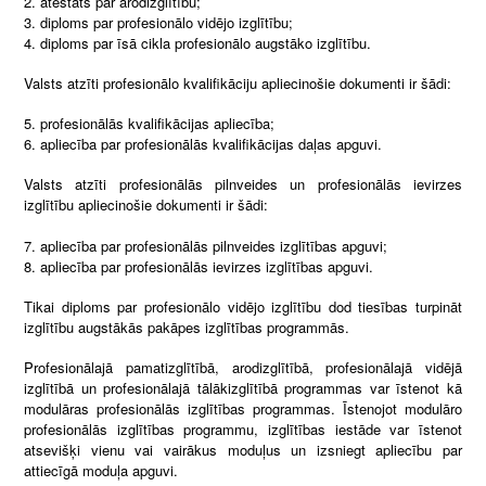
atestāts par arodizglītību;
diploms par profesionālo vidējo izglītību;
diploms par īsā cikla profesionālo augstāko izglītību.
Valsts atzīti profesionālo kvalifikāciju apliecinošie dokumenti ir šādi:
profesionālās kvalifikācijas apliecība;
apliecība par profesionālās kvalifikācijas daļas apguvi.
Valsts atzīti profesionālās pilnveides un profesionālās ievirzes
izglītību apliecinošie dokumenti ir šādi:
apliecība par profesionālās pilnveides izglītības apguvi;
apliecība par profesionālās ievirzes izglītības apguvi.
Tikai diploms par profesionālo vidējo izglītību dod tiesības turpināt
izglītību augstākās pakāpes izglītības programmās.
Profesionālajā pamatizglītībā, arodizglītībā, profesionālajā vidējā
izglītībā un profesionālajā tālākizglītībā programmas var īstenot kā
modulāras profesionālās izglītības programmas. Īstenojot modulāro
profesionālās izglītības programmu, izglītības iestāde var īstenot
atsevišķi vienu vai vairākus moduļus un izsniegt apliecību par
attiecīgā moduļa apguvi.