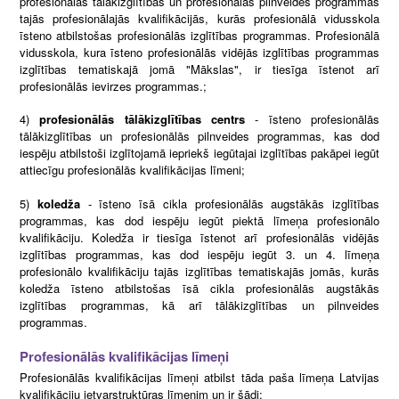
profesionālās tālākizglītības un profesionālās pilnveides programmas
tajās profesionālajās kvalifikācijās, kurās profesionālā vidusskola
īsteno atbilstošas profesionālās izglītības programmas. Profesionālā
vidusskola, kura īsteno profesionālās vidējās izglītības programmas
izglītības tematiskajā jomā "Mākslas", ir tiesīga īstenot arī
profesionālās ievirzes programmas.;
4)
profesionālās tālākizglītības centrs
- īsteno profesionālās
tālākizglītības un profesionālās pilnveides programmas, kas dod
iespēju atbilstoši izglītojamā iepriekš iegūtajai izglītības pakāpei iegūt
attiecīgu profesionālās kvalifikācijas līmeni;
5)
koledža
- īsteno īsā cikla profesionālās augstākās izglītības
programmas, kas dod iespēju iegūt piektā līmeņa profesionālo
kvalifikāciju. Koledža ir tiesīga īstenot arī profesionālās vidējās
izglītības programmas, kas dod iespēju iegūt 3. un 4. līmeņa
profesionālo kvalifikāciju tajās izglītības tematiskajās jomās, kurās
koledža īsteno atbilstošas īsā cikla profesionālās augstākās
izglītības programmas, kā arī tālākizglītības un pilnveides
programmas.
Profesionālās kvalifikācijas līmeņi
Profesionālās kvalifikācijas līmeņi atbilst tāda paša līmeņa Latvijas
kvalifikāciju ietvarstruktūras līmenim un ir šādi: