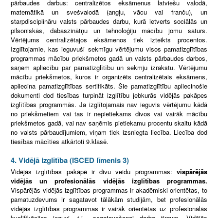
pārbaudes darbus: centralizētos eksāmenus latviešu valodā,
matemātikā un svešvalodā (angļu, vācu vai franču), un
starpdisciplināru valsts pārbaudes darbu, kurā ietverts sociālās un
pilsoniskās, dabaszinātņu un tehnoloģiju mācību jomu saturs.
Vērtējums centralizētajos eksāmenos tiek izteikts procentos.
Izglītojamie, kas ieguvuši sekmīgu vērtējumu visos pamatizglītības
programmas mācību priekšmetos gadā un valsts pārbaudes darbos,
saņem apliecību par pamatizglītību un sekmju izrakstu. Vērtējumu
mācību priekšmetos, kuros ir organizēts centralizētais eksāmens,
apliecina pamatizglītības sertifikāts. Šie pamatizglītību apliecinošie
dokumenti dod tiesības turpināt izglītību jebkurās vidējās pakāpes
izglītības programmās. Ja izglītojamais nav ieguvis vērtējumu kādā
no priekšmetiem vai tas ir nepietiekams divos vai vairāk mācību
priekšmetos gadā, vai nav saņēmis pietiekamu procentu skaitu kādā
no valsts pārbaudījumiem, viņam tiek izsniegta liecība. Liecība dod
tiesības mācīties atkārtoti 9.klasē.
4. Vidējā izglītība (ISCED līmenis 3)
Vidējās izglītības pakāpē ir divu veidu programmas:
vispārējās
vidējās un profesionālās vidējās izglītības programmas.
Vispārējās vidējās izglītības programmas ir akadēmiski orientētas, to
pamatuzdevums ir sagatavot tālākām studijām, bet profesionālās
vidējās izglītības programmas ir vairāk orientētas uz profesionālās
kvalifikācijas ieguvi, t.i., sagatavošanai darba tirgum. Vidējās