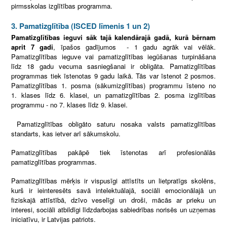
pirmsskolas izglītības programma.
3. Pamatizglītība (ISCED līmenis 1 un 2)
Pamatizglītības ieguvi sāk tajā kalendārajā gadā, kurā bērnam
aprit 7 gadi
, īpašos gadījumos - 1 gadu agrāk vai vēlāk.
Pamatizglītības ieguve vai pamatizglītības iegūšanas turpināšana
līdz 18 gadu vecuma sasniegšanai ir obligāta. Pamatizglītības
programmas tiek īstenotas 9 gadu laikā. Tās var īstenot 2 posmos.
Pamatizglītības 1. posma (sākumizglītības) programmu īsteno no
1. klases līdz 6. klasei, un pamatizglītības 2. posma izglītības
programmu - no 7. klases līdz 9. klasei.
Pamatizglītības obligāto saturu nosaka valsts pamatizglītības
standarts, kas ietver arī sākumskolu.
Pamatizglītības pakāpē tiek īstenotas arī profesionālās
pamatizglītības programmas.
Pamatizglītības mērķis ir vispusīgi attīstīts un lietpratīgs skolēns,
kurš ir ieinteresēts savā intelektuālajā, sociāli emocionālajā un
fiziskajā attīstībā, dzīvo veselīgi un droši, mācās ar prieku un
interesi, sociāli atbildīgi līdzdarbojas sabiedrības norisēs un uzņemas
iniciatīvu, ir Latvijas patriots.