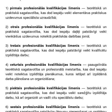
1)
pirmais profesionālās kvalifikācijas līmenis
— teorētiskā un
praktiskā sagatavotība, kas dod iespēju veikt elementārus praktiskus
uzdevumus speciālista uzraudzībā;
2)
otrais profesionālās kvalifikācijas līmenis
— teorētiskā un
praktiskā sagatavotība, kas dod iespēju daļēji patstāvīgi veikt
vienkāršus uzdevumus noteiktā praktiskās darbības jomā;
3)
trešais profesionālās kvalifikācijas līmenis
— teorētiskā un
praktiskā sagatavotība, kas dod iespēju patstāvīgi veikt kvalificētu
izpildītāja darbu;
4)
ceturtais profesionālās kvalifikācijas līmenis
— paaugstināta
teorētiskā sagatavotība un profesionālā meistarība, kas dod iespēju
veikt noteiktus izpildītāja pienākumus, kuros ietilpst arī izpildāmā
darba plānošana un organizēšana;
5)
piektais profesionālās kvalifikācijas līmenis
— teorētiskā un
praktiskā sagatavotība, kas dod iespēju veikt sarežģītu izpildītāja
darbu, kā arī organizēt un vadīt citu speciālistu darbu;
6)
sestais profesionālās kvalifikācijas līmenis
— teorētiskā un
praktiskā sagatavotība patstāvīgu lēmumu pieņemšanai un problēmu