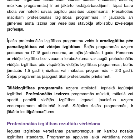
mūzikas programmās) ir arī jākārto iestājpārbaudījumi. Tāpat katra
skola var noteikt savas papildu prasības uzņemšanai. Piesakoties
mācībām profesionālās izglītības programmās, ir jāuzrāda arī
ģimenes ārsta izziņa par veselības stāvokļa atbilstību izvēlētajai
profesijai.
Īpašs profesionālās izglītības programmu veids ir
arodizglītība pēc
pamatizglītības vai vidējās izglītības
. Šajās programmās uzņem
personas no 17-18 gadu vecuma, un tajās jāmācās 1 gads. Personas
ar vidējo izglītību bez vecuma ierobežojuma var apgūt profesionālās
vidējās izglītības pēc vispārējās vidējās izglītības programmas, kurās
jāmācās 1,5 gadi (mūzikas vai mākslas programmās – 2-3 gadi).
Šajās programmās jāapgūst tikai profesionālie priekšmeti.
Tālākizglītības programmās
uzņem atbilstoši iepriekš iegūtajai
izglītībai.
Profesionālās ievirzes
programmās mūzikā, mākslā vai
sportā paralēli vidējās izglītības ieguvei jauniešus uzņem
vecumposmam atbilstošā klasē. Stājoties šajās programmās, ir
jākārto iestājpārbaudījums.
Profesionālās izglītības rezultātu vērtēšana
Iegūtās izglītības vērtēšanas pamatprincipus un kārtību nosaka
izglītības standarts. Programmas apguves laikā vērtēšana notiek