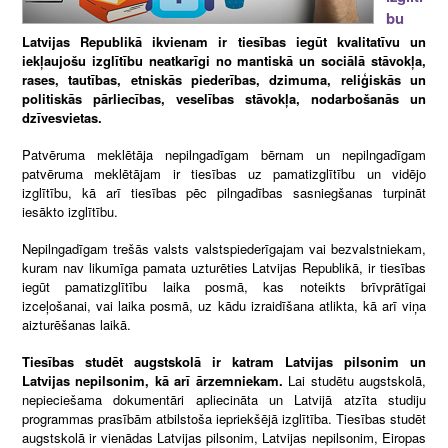
bu
Latvijas Republikā ikvienam ir tiesības iegūt kvalitatīvu un
iekļaujošu izglītību neatkarīgi no mantiskā un sociālā stāvokļa,
rases, tautības, etniskās piederības, dzimuma, reliģiskās un
politiskās pārliecības, veselības stāvokļa, nodarbošanās un
dzīvesvietas.
Patvēruma meklētāja nepilngadīgam bērnam un nepilngadīgam
patvēruma meklētājam ir tiesības uz pamatizglītību un vidējo
izglītību, kā arī tiesības pēc pilngadības sasniegšanas turpināt
iesākto izglītību.
Nepilngadīgam trešās valsts valstspiederīgajam vai bezvalstniekam,
kuram nav likumīga pamata uzturēties Latvijas Republikā, ir tiesības
iegūt pamatizglītību laika posmā, kas noteikts brīvprātīgai
izceļošanai, vai laika posmā, uz kādu izraidīšana atlikta, kā arī viņa
aizturēšanas laikā.
Tiesības studēt augstskolā ir katram Latvijas pilsonim un
Latvijas nepilsonim, kā arī ārzemniekam.
Lai studētu augstskolā,
nepieciešama dokumentāri apliecināta un Latvijā atzīta studiju
programmas prasībām atbilstoša iepriekšējā izglītība. Tiesības studēt
augstskolā ir vienādas Latvijas pilsonim, Latvijas nepilsonim, Eiropas