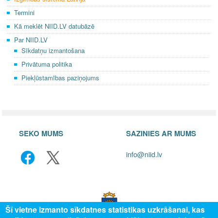
k
Termini
Kā meklēt NIID.LV datubāzē
Par NIID.LV
Sīkdatņu izmantošana
Privātuma politika
Piekļūstamības paziņojums
SEKO MUMS
SAZINIES AR MUMS
info@niid.lv
Šī vietne izmanto sīkdatnes statistikas uzkrāšanai, kas