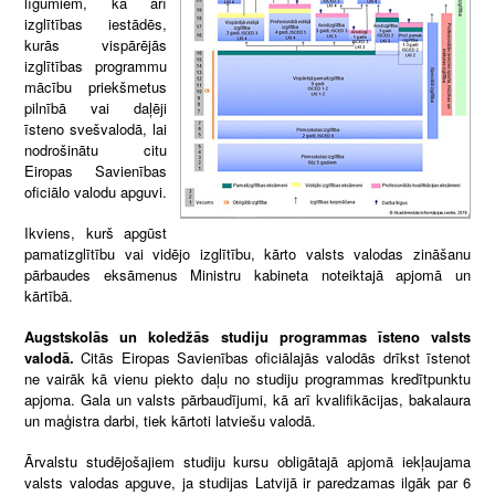
līgumiem, kā arī
izglītības iestādēs,
kurās vispārējās
izglītības programmu
mācību priekšmetus
pilnībā vai daļēji
īsteno svešvalodā, lai
nodrošinātu citu
Eiropas Savienības
oficiālo valodu apguvi.
Ikviens, kurš apgūst
pamatizglītību vai vidējo izglītību, kārto valsts valodas zināšanu
pārbaudes eksāmenus Ministru kabineta noteiktajā apjomā un
kārtībā.
Augstskolās un koledžās studiju programmas īsteno valsts
valodā.
Citās Eiropas Savienības oficiālajās valodās drīkst īstenot
ne vairāk kā vienu piekto daļu no studiju programmas kredītpunktu
apjoma. Gala un valsts pārbaudījumi, kā arī kvalifikācijas, bakalaura
un maģistra darbi, tiek kārtoti latviešu valodā.
Ārvalstu studējošajiem studiju kursu obligātajā apjomā iekļaujama
valsts valodas apguve, ja studijas Latvijā ir paredzamas ilgāk par 6