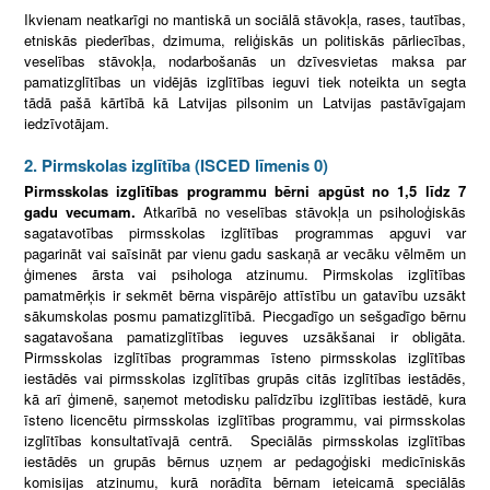
Ikvienam neatkarīgi no mantiskā un sociālā stāvokļa, rases, tautības,
etniskās piederības, dzimuma, reliģiskās un politiskās pārliecības,
veselības stāvokļa, nodarbošanās un dzīvesvietas maksa par
pamatizglītības un vidējās izglītības ieguvi tiek noteikta un segta
tādā pašā kārtībā kā Latvijas pilsonim un Latvijas pastāvīgajam
iedzīvotājam.
2. Pirmskolas izglītība (ISCED līmenis 0)
Pirmsskolas izglītības programmu bērni apgūst no 1,5 līdz 7
gadu vecumam.
Atkarībā no veselības stāvokļa un psiholoģiskās
sagatavotības pirmsskolas izglītības programmas apguvi var
pagarināt vai saīsināt par vienu gadu saskaņā ar vecāku vēlmēm un
ģimenes ārsta vai psihologa atzinumu. Pirmskolas izglītības
pamatmērķis ir sekmēt bērna vispārējo attīstību un gatavību uzsākt
sākumskolas posmu pamatizglītībā. Piecgadīgo un sešgadīgo bērnu
sagatavošana pamatizglītības ieguves uzsākšanai ir obligāta.
Pirmsskolas izglītības programmas īsteno pirmsskolas izglītības
iestādēs vai pirmsskolas izglītības grupās citās izglītības iestādēs,
kā arī ģimenē, saņemot metodisku palīdzību izglītības iestādē, kura
īsteno licencētu pirmsskolas izglītības programmu, vai pirmsskolas
izglītības konsultatīvajā centrā. Speciālās pirmsskolas izglītības
iestādēs un grupās bērnus uzņem ar pedagoģiski medicīniskās
komisijas atzinumu, kurā norādīta bērnam ieteicamā speciālās