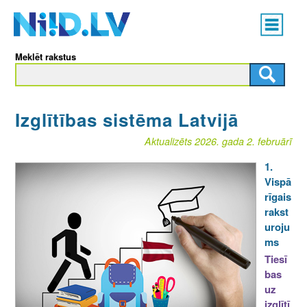
Skip
Main
to
menu
N
main
Meklēt rakstus
content
I
I
Izglītības sistēma Latvijā
D
Aktualizēts 2026. gada 2. februārī
.
1.
L
Vispā
rīgais
V
rakst
uroju
ms
Tiesī
bas
uz
izglītī