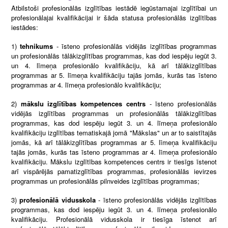
Atbilstoši profesionālās izglītības iestādē iegūstamajai izglītībai un
profesionālajai kvalifikācijai ir šāda statusa profesionālās izglītības
iestādes:
1)
tehnikums
- īsteno profesionālās vidējās izglītības programmas
un profesionālās tālākizglītības programmas, kas dod iespēju iegūt 3.
un 4. līmeņa profesionālo kvalifikāciju, kā arī tālākizglītības
programmas ar 5. līmeņa kvalifikāciju tajās jomās, kurās tas īsteno
programmas ar 4. līmeņa profesionālo kvalifikāciju;
2)
mākslu izglītības kompetences centrs
- īsteno profesionālās
vidējās izglītības programmas un profesionālās tālākizglītības
programmas, kas dod iespēju iegūt 3. un 4. līmeņa profesionālo
kvalifikāciju izglītības tematiskajā jomā "Mākslas" un ar to saistītajās
jomās, kā arī tālākizglītības programmas ar 5. līmeņa kvalifikāciju
tajās jomās, kurās tas īsteno programmas ar 4. līmeņa profesionālo
kvalifikāciju. Mākslu izglītības kompetences centrs ir tiesīgs īstenot
arī vispārējās pamatizglītības programmas, profesionālās ievirzes
programmas un profesionālās pilnveides izglītības programmas;
3)
profesionālā vidusskola
- īsteno profesionālās vidējās izglītības
programmas, kas dod iespēju iegūt 3. un 4. līmeņa profesionālo
kvalifikāciju. Profesionālā vidusskola ir tiesīga īstenot arī