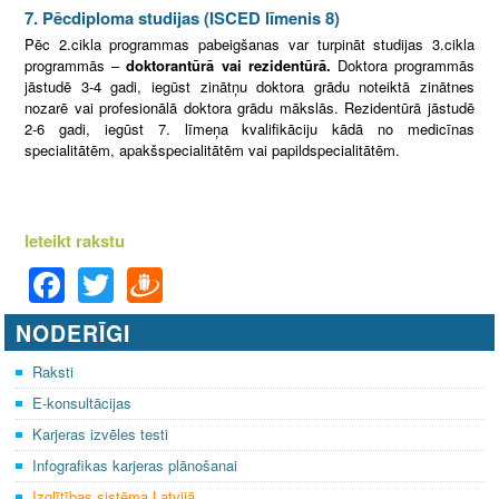
7. Pēcdiploma studijas (ISCED līmenis 8)
Pēc 2.cikla programmas pabeigšanas var turpināt studijas 3.cikla
programmās –
doktorantūrā vai rezidentūrā.
Doktora programmās
jāstudē 3-4 gadi, iegūst zinātņu doktora grādu noteiktā zinātnes
nozarē vai profesionālā doktora grādu mākslās. Rezidentūrā jāstudē
2-6 gadi, iegūst 7. līmeņa kvalifikāciju kādā no medicīnas
specialitātēm, apakšspecialitātēm vai papildspecialitātēm.
Ieteikt rakstu
F
T
D
a
wi
ra
NODERĪGI
c
tt
u
e
er
gi
Raksti
E-konsultācijas
b
e
Karjeras izvēles testi
o
m
Infografikas karjeras plānošanai
o
Izglītības sistēma Latvijā