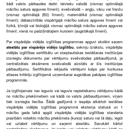
šādi valsts pārbaudes darbi: latviešu valodā (vismaz optimālajā
mācību satura apguves līmenī); svešvalodā – angļu, vācu vai franču
(vismaz optimālajā (B2) līmenī); matemātikā (vismaz optimālajā
līmenī); dabaszinībās vispārīgajā mācību satura apguves līmenī vai
fizikā, ķīmijā vai bioloģijā vismaz optimālajā mācību satura apguves
līmenī; vienā no padziļinātajiem kursiem (augstākajā līmenī).
Par vispārējās vidējās izglītības programmas apguvi skolēni saņem
atestātu par vispārējo vidējo izglītību
, sekmju izrakstu, vispārējās
vidējās izglītības sertifikātu un starptautiskas testēšanas institūcijas
izsniegtu dokumentu par vērtējumu svešvalodas pārbaudījumā, ja
centralizētais eksāmens svešvalodā aizstāts ar šīs institūcijas
pārbaudījumu. Sertifikātos iekļautie vērtējumi kalpo par konkursa
atlases kritēriju izglītojamā uzņemšanai augstākas pakāpes izglītības
programmās.
Ja izglītojamais nav ieguvis vai ieguvis nepietiekamu vērtējumu kādā
no mācību priekšmetiem vai kādā no valsts pārbaudījumiem, viņam
tiek izsniegta liecība. Šādā gadījumā ir iespēja atkārtoti iestāties
vispārējās vidējās izglītības programmā eksterņa statusā un 1
mācību gada laikā apgūt vispārējās vidējās izglītības standarta
prasībām noteikto mācību priekšmeta (kursa) saturu vai tā daļu, iegūt
vai uzlabot vērtējumu un saņemt atestātu. Savukārt kārtot
centralizētos eksāmenus, lai iegūtu vai uzlabotu vērtējumu kādā no