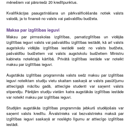
mēnešiem vai pārsniedz 20 kredītpunktus.
Kvalifikācijas paaugstināšana un pārkvalificēšanās notiek valsts
valodā, ja to finansē no valsts vai pašvaldību budžeta.
Maksa par izglītības ieguvi
Maksu par pirmsskolas izglītības, pamatizglītības un vidējās
izglītības ieguvi valsts vai pašvaldību izglītības iestādē, kā arī valsts
augstskolu vidējās izglītības iestādē sedz no valsts budžeta,
pašvaldību budžetiem vai valsts augstskolu budžetiem Ministru
kabineta noteiktajā kārtībā. Privātā izglītības iestāde var noteikt
maksu par izglītības ieguvi.
Augstākās izglītības programmās valsts sedz maksu par izglītības
ieguvi noteiktam studiju vietu skaitam saskaņā ar valsts pasūtījumu
attiecīgajā mācību gadā, attiecīgie studenti var saņemt valsts
stipendiju. Pārējām studiju vietām katra augstākās izglītības iestāde
var noteikt maksu par izglītības ieguvi.
Studijām augstākās izglītības programmās jebkurš studējošais var
saņemt valsts kredītu. Ārvalstnieks vai bezvalstnieks maksā par
izglītības ieguvi saskaņā ar noslēgto līgumu ar attiecīgo izglītības
iestādi.