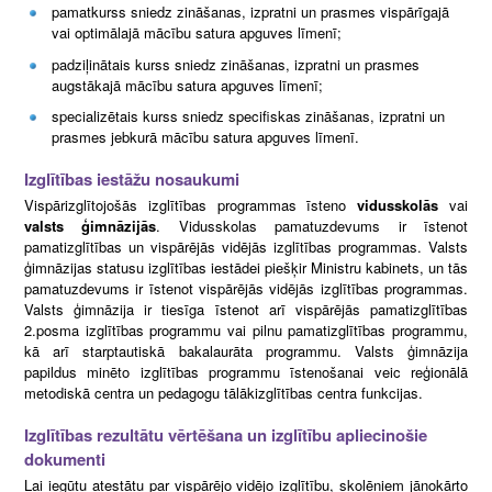
pamatkurss sniedz zināšanas, izpratni un prasmes vispārīgajā
vai optimālajā mācību satura apguves līmenī;
padziļinātais kurss sniedz zināšanas, izpratni un prasmes
augstākajā mācību satura apguves līmenī;
specializētais kurss sniedz specifiskas zināšanas, izpratni un
prasmes jebkurā mācību satura apguves līmenī.
Izglītības iestāžu nosaukumi
Vispārizglītojošās izglītības programmas īsteno
vidusskolās
vai
valsts ģimnāzijās
. Vidusskolas pamatuzdevums ir īstenot
pamatizglītības un vispārējās vidējās izglītības programmas. Valsts
ģimnāzijas statusu izglītības iestādei piešķir Ministru kabinets, un tās
pamatuzdevums ir īstenot vispārējās vidējās izglītības programmas.
Valsts ģimnāzija ir tiesīga īstenot arī vispārējās pamatizglītības
2.posma izglītības programmu vai pilnu pamatizglītības programmu,
kā arī starptautiskā bakalaurāta programmu. Valsts ģimnāzija
papildus minēto izglītības programmu īstenošanai veic reģionālā
metodiskā centra un pedagogu tālākizglītības centra funkcijas.
Izglītības rezultātu vērtēšana un izglītību apliecinošie
dokumenti
Lai iegūtu atestātu par vispārējo vidējo izglītību, skolēniem jānokārto