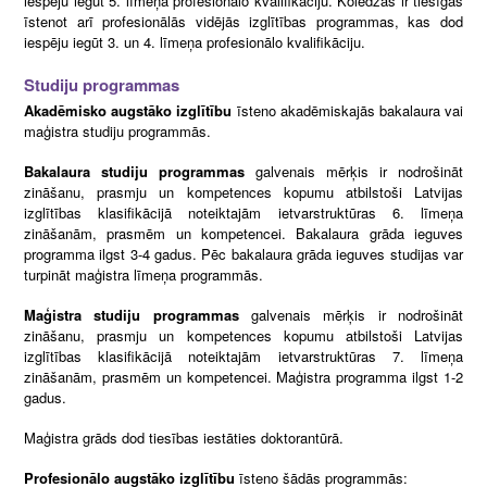
iespēju iegūt 5. līmeņa profesionālo kvalifikāciju. Koledžas ir tiesīgas
īstenot arī profesionālās vidējās izglītības programmas, kas dod
iespēju iegūt 3. un 4. līmeņa profesionālo kvalifikāciju.
Studiju programmas
Akadēmisko augstāko izglītību
īsteno akadēmiskajās bakalaura vai
maģistra studiju programmās.
Bakalaura studiju programmas
galvenais mērķis ir nodrošināt
zināšanu, prasmju un kompetences kopumu atbilstoši Latvijas
izglītības klasifikācijā noteiktajām ietvarstruktūras 6. līmeņa
zināšanām, prasmēm un kompetencei. Bakalaura grāda ieguves
programma ilgst 3-4 gadus. Pēc bakalaura grāda ieguves studijas var
turpināt maģistra līmeņa programmās.
Maģistra studiju programmas
galvenais mērķis ir nodrošināt
zināšanu, prasmju un kompetences kopumu atbilstoši Latvijas
izglītības klasifikācijā noteiktajām ietvarstruktūras 7. līmeņa
zināšanām, prasmēm un kompetencei. Maģistra programma ilgst 1-2
gadus.
Maģistra grāds dod tiesības iestāties doktorantūrā.
Profesionālo augstāko izglītību
īsteno šādās programmās: