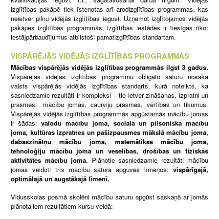
izglītības pakāpē tiek īstenotas arī arodizglītības programmas, kas
neietver pilnu vidējās izglītības ieguvi. Uzņemot izglītojamos vidējās
pakāpes izglītības programmās, izglītības iestādes ir tiesīgas rīkot
iestājpārbaudījumus atbilstoši pamatizglītības standartam.
VISPĀRĒJĀS VIDĒJĀS IZGLĪTĪBAS PROGRAMMAS
Mācības vispārējās vidējās izglītības programmās ilgst 3 gadus.
Vispārējās vidējās izglītības programmu obligāto saturu nosaka
valsts vispārējās vidējās izglītības standarts, kurā noteikts, ka
sasniedzamie rezultāti ir kompleksi – tie ietver zināšanas, izpratni un
prasmes mācību jomās, caurviju prasmes, vērtības un tikumus.
Vispārējās vidējās izglītības programmās apgūstamās mācību jomas
ir šādas:
valodu mācību joma, sociālā un pilsoniskā mācību
joma, kultūras izpratnes un pašizpausmes mākslā mācību joma,
dabaszinātņu mācību joma, matemātikas mācību joma,
tehnoloģiju mācību joma un veselības, drošības un fiziskās
aktivitātes mācību joma.
Plānotie sasniedzamie rezultāti mācību
jomās veidoti trīs mācību satura apguves līmeņos:
vispārīgajā,
optimālajā un augstākajā līmenī.
Vidusskolas posmā skolēni mācību saturu apgūst saskaņā ar jomās
plānotajiem rezultātiem kursu veidā: