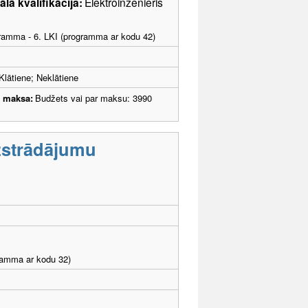
lā kvalifikācija:
Elektroinženieris
ogramma - 6. LKI (programma ar kodu 42)
Klātiene; Neklātiene
u maksa:
Budžets vai par maksu: 3990
zstrādājumu
gramma ar kodu 32)