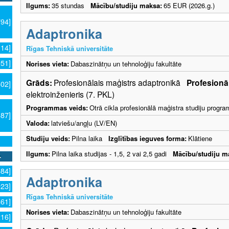
Ilgums:
35 stundas
Mācību/studiju maksa:
65 EUR (2026.g.)
794]
Adaptronika
114]
Rīgas Tehniskā universitāte
051]
Norises vieta:
Dabaszinātņu un tehnoloģiju fakultāte
Grāds:
Profesionālais maģistrs adaptronikā
Profesionāl
502]
elektroinženieris (7. PKL)
Programmas veids:
Otrā cikla profesionālā maģistra studiju progr
387]
Valoda:
latviešu/angļu (LV/EN)
Studiju veids:
Pilna laika
Izglītības ieguves forma:
Klātiene
Ilgums:
Pilna laika studijas - 1,5, 2 vai 2,5 gadi
Mācību/studiju m
584]
Adaptronika
923]
Rīgas Tehniskā universitāte
861]
Norises vieta:
Dabaszinātņu un tehnoloģiju fakultāte
216]