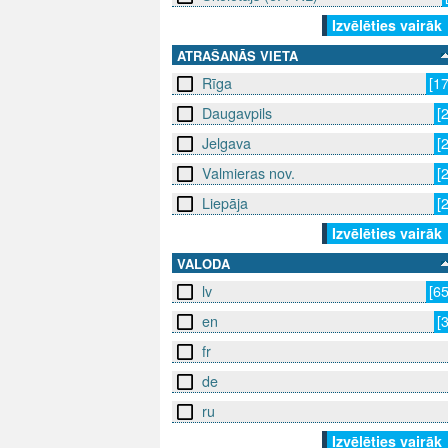
Izvēlēties vairāk
ATRAŠANĀS VIETA
Rīga
[1
Daugavpils
[
Jelgava
[
Valmieras nov.
[
Liepāja
[
Izvēlēties vairāk
VALODA
lv
[6
en
[
fr
de
ru
Izvēlēties vairāk