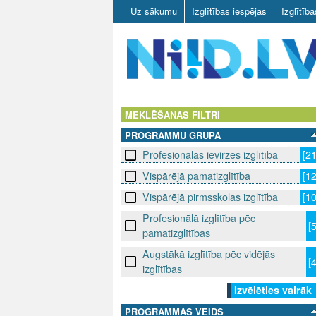
Uz sākumu
Izglītības iespējas
Izglītīb
N
I
MEKLĒŠANAS FILTRI
PROGRAMMU GRUPA
I
Profesionālās ievirzes izglītība
[2
D
Vispārējā pamatizglītība
[1
.
Vispārējā pirmsskolas izglītība
[1
Profesionālā izglītība pēc
L
[
pamatizglītības
V
Augstākā izglītība pēc vidējās
[
izglītības
Izvēlēties vairāk
PROGRAMMAS VEIDS