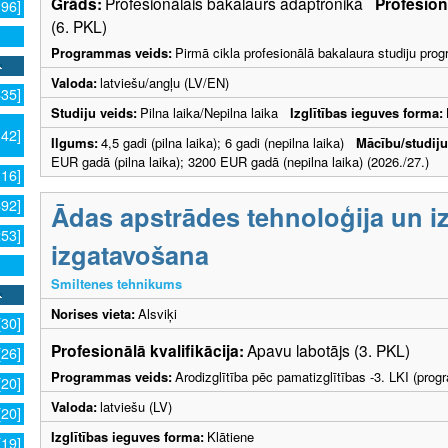
Grāds:
Profesionālais bakalaurs adaptronikā
Profesionā
196]
(6. PKL)
Programmas veids:
Pirmā cikla profesionālā bakalaura studiju pr
Valoda:
latviešu/angļu (LV/EN)
635]
Studiju veids:
Pilna laika/Nepilna laika
Izglītības ieguves forma:
142]
Ilgums:
4,5 gadi (pilna laika); 6 gadi (nepilna laika)
Mācību/studij
EUR gadā (pilna laika); 3200 EUR gadā (nepilna laika) (2026./27.)
116]
692]
Ādas apstrādes tehnoloģija un i
253]
izgatavošana
Smiltenes tehnikums
Norises vieta:
Alsviķi
[30]
Profesionālā kvalifikācija:
Apavu labotājs (3. PKL)
[26]
Programmas veids:
Arodizglītība pēc pamatizglītības -3. LKI (pro
[20]
Valoda:
latviešu (LV)
[20]
Izglītības ieguves forma:
Klātiene
[19]