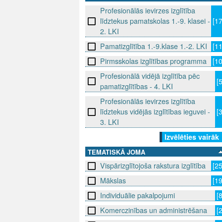
Profesionālās ievirzes izglītība
līdztekus pamatskolas 1.-9. klasei -
[1
2. LKI
Pamatizglītība 1.-9.klase 1.-2. LKI
[1
Pirmsskolas izglītības programma
[1
Profesionālā vidējā izglītība pēc
[
pamatizglītības - 4. LKI
Profesionālās ievirzes izglītība
līdztekus vidējās izglītības ieguvei -
[
3. LKI
Izvēlēties vairāk
TEMATISKĀ JOMA
Vispārizglītojoša rakstura izglītība
[2
Mākslas
[1
Individuālie pakalpojumi
[
Komerczinības un administrēšana
[