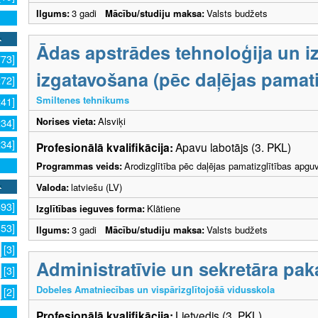
Ilgums:
3 gadi
Mācību/studiju maksa:
Valsts budžets
Ādas apstrādes tehnoloģija un i
773]
izgatavošana (pēc daļējas pamati
272]
Smiltenes tehnikums
241]
Norises vieta:
Alsviķi
234]
234]
Profesionālā kvalifikācija:
Apavu labotājs (3. PKL)
Programmas veids:
Arodizglītība pēc daļējas pamatizglītības apgu
Valoda:
latviešu (LV)
593]
Izglītības ieguves forma:
Klātiene
353]
Ilgums:
3 gadi
Mācību/studiju maksa:
Valsts budžets
[3]
Administratīvie un sekretāra pa
[3]
Dobeles Amatniecības un vispārizglītojošā vidusskola
[2]
Profesionālā kvalifikācija:
Lietvedis (3. PKL)