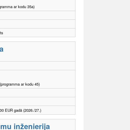
rogramma ar kodu 35a)
ts
a
I (programma ar kodu 45)
00 EUR gadā (2026./27.)
mu inženierija