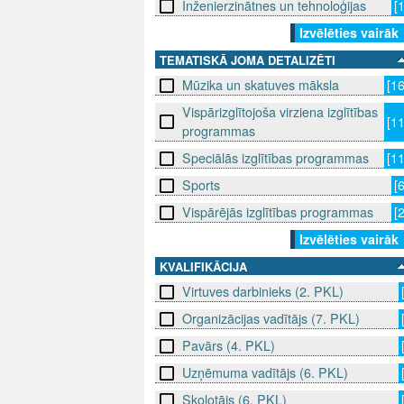
Inženierzinātnes un tehnoloģijas
[
Izvēlēties vairāk
TEMATISKĀ JOMA DETALIZĒTI
Mūzika un skatuves māksla
[1
Vispārizglītojoša virziena izglītības
[1
programmas
Speciālās izglītības programmas
[1
Sports
[
Vispārējās izglītības programmas
[
Izvēlēties vairāk
KVALIFIKĀCIJA
Virtuves darbinieks (2. PKL)
Organizācijas vadītājs (7. PKL)
Pavārs (4. PKL)
Uzņēmuma vadītājs (6. PKL)
Skolotājs (6. PKL)