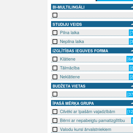
BI-MULTILINGĀLI
STUDIJU VEIDS
Pilna laika
[
Nepilna laika
[
IZGLĪTĪBAS IEGUVES FORMA
Klātiene
[6
Tālmācība
[
Neklātiene
[
BUDŽETA VIETAS
[3
ĪPAŠĀ MĒRĶA GRUPA
Cilvēki ar īpašām vajadzībām
[1
Bērni ar nepabeigtu pamatizglītību
Valodu kursi ārvalstniekiem