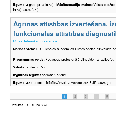
Ilgums:
3 gadi (pilna laika)
Mācību/studiju maksa:
Valsts budžets
laika) (2026./27.)
Agrīnās attīstības izvērtēšana, 
funkcionālās attīstības diagnost
Rīgas Tehniskā universitāte
Norises vieta:
RTU Liepājas akadēmijas Profesionālās pilnveides ce
Programmas veids:
Pedagogu profesionālā pilnveide - ar apliecību
Valoda:
latviešu (LV)
Izglītības ieguves forma:
Klātiene
Ilgums:
32 stundas
Mācību/studiju maksa:
215 EUR (2025.g.)
1
2
3
4
5
Rezultāti : 1 - 10 no 6676