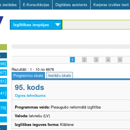
Skip
as iestādes
E-Konsultācijas
Digitālais asistents
Karjeras izvēles testi
to
main
Izglītības iespējas
content
1
2
3
4
5
196]
Rezultāti : 1 - 10 no 6676
267]
Programmu skats
Iestāžu skats
051]
95. kods
541]
Ogres tehnikums
Programmas veids:
Pieaugušo neformālā izglītība
479]
Valoda:
latviešu (LV)
Izglītības ieguves forma:
Klātiene