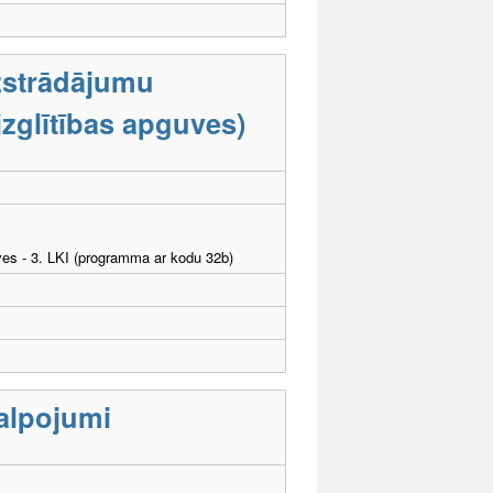
zstrādājumu
zglītības apguves)
ves - 3. LKI (programma ar kodu 32b)
kalpojumi