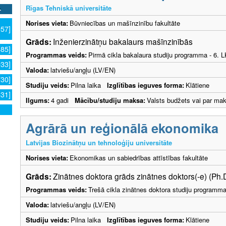
Rīgas Tehniskā universitāte
Norises vieta:
Būvniecības un mašīnzinību fakultāte
957]
Grāds:
Inženierzinātņu bakalaurs mašīnzinībās
885]
Programmas veids:
Pirmā cikla bakalaura studiju programma - 6. 
933]
Valoda:
latviešu/angļu (LV/EN)
730]
Studiju veids:
Pilna laika
Izglītības ieguves forma:
Klātiene
631]
Ilgums:
4 gadi
Mācību/studiju maksa:
Valsts budžets vai par ma
Agrārā un reģionālā ekonomika
Latvijas Biozinātņu un tehnoloģiju universitāte
Norises vieta:
Ekonomikas un sabiedrības attīstības fakultāte
Grāds:
Zinātnes doktora grāds zinātnes doktors(-e) (Ph.
Programmas veids:
Trešā cikla zinātnes doktora studiju programm
Valoda:
latviešu/angļu (LV/EN)
Studiju veids:
Pilna laika
Izglītības ieguves forma:
Klātiene