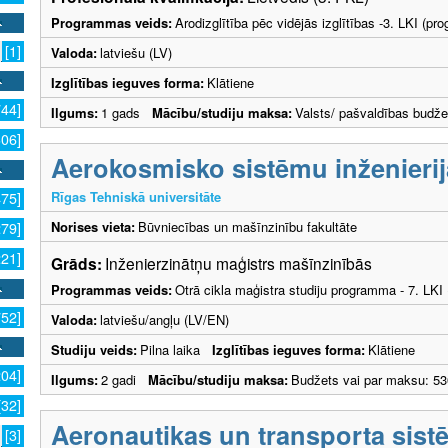
Programmas veids:
Arodizglītība pēc vidējās izglītības -3. LKI (p
[1]
Valoda:
latviešu (LV)
Izglītības ieguves forma:
Klātiene
744]
Ilgums:
1 gads
Mācību/studiju maksa:
Valsts/ pašvaldības budže
306]
Aerokosmisko sistēmu inženierij
Rīgas Tehniskā universitāte
475]
Norises vieta:
Būvniecības un mašīnzinību fakultāte
279]
221]
Grāds:
Inženierzinātņu maģistrs mašīnzinībās
Programmas veids:
Otrā cikla maģistra studiju programma - 7. LK
752]
Valoda:
latviešu/angļu (LV/EN)
Studiju veids:
Pilna laika
Izglītības ieguves forma:
Klātiene
204]
Ilgums:
2 gadi
Mācību/studiju maksa:
Budžets vai par maksu: 53
[32]
Aeronautikas un transporta sistē
[3]