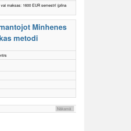
 vai maksas: 1600 EUR semestrī (pilna
izmantojot Minhenes
ikas metodi
ntrs
Nākamā