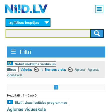
Skip
Main
to
menu
N
main
content
Izglītības iespējas
I
I
D
☰ Filtri
.
Notīrīt meklētos vārdus un
L
filtrus
Valoda:
lv
Norises vieta:
Aglona - Aglonas
V
vidusskola
1
Rezultāti : 1 - 5 no 5
Skatīt visas iestādes programmas
Aglonas vidusskola