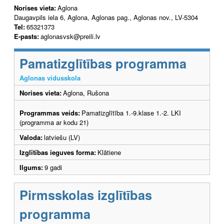
Norises vieta:
Aglona
Daugavpils iela 6, Aglona, Aglonas pag., Aglonas nov., LV-5304
Tel:
65321373
E-pasts:
aglonasvsk@preili.lv
Pamatizglītības programma
Aglonas vidusskola
Norises vieta:
Aglona, Rušona
Programmas veids:
Pamatizglītība 1.-9.klase 1.-2. LKI
(programma ar kodu 21)
Valoda:
latviešu (LV)
Izglītības ieguves forma:
Klātiene
Ilgums:
9 gadi
Pirmsskolas izglītības
programma