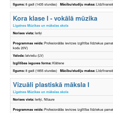
Ilgums:
8 gadi (1435 stundas)
Mācību/studiju maksa:
Līdzfinans
Kora klase I - vokālā mūzika
Līgatnes Mūzikas un mākslas skola
Norises vieta:
Ieriķi
Programmas veids:
Profesionālās ievirzes izglītība līdztekus pama
kodu 20V)
Valoda:
latviešu (LV)
Izglītības ieguves forma:
Klātiene
Ilgums:
8 gadi (1855 stundas)
Mācību/studiju maksa:
Līdzfinans
Vizuāli plastiskā māksla I
Līgatnes Mūzikas un mākslas skola
Norises vieta:
Ieriķi, Nītaure
Programmas veids:
Profesionālās ievirzes izglītība līdztekus pama