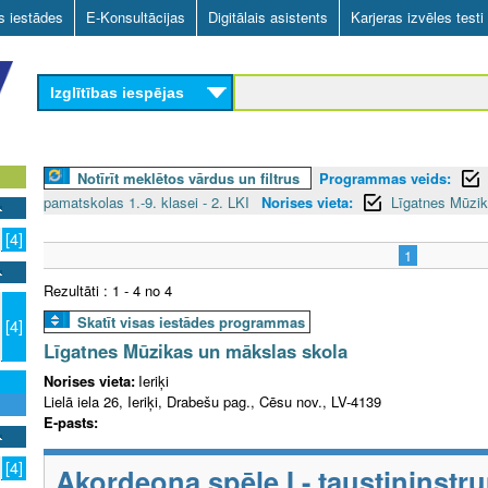
Skip
as iestādes
E-Konsultācijas
Digitālais asistents
Karjeras izvēles testi
to
main
Izglītības iespējas
content
Notīrīt meklētos vārdus un filtrus
Programmas veids:
pamatskolas 1.-9. klasei - 2. LKI
Norises vieta:
Līgatnes Mūzika
[4]
1
Rezultāti : 1 - 4 no 4
Skatīt visas iestādes programmas
[4]
Līgatnes Mūzikas un mākslas skola
Norises vieta:
Ieriķi
Lielā iela 26, Ieriķi, Drabešu pag., Cēsu nov., LV-4139
E-pasts:
[4]
Akordeona spēle I - taustiņinstr