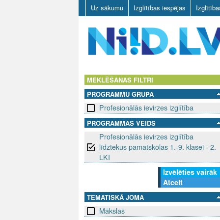
Uz sākumu
Izglītības iespējas
Izglītīb
N
I
MEKLĒŠANAS FILTRI
PROGRAMMU GRUPA
I
Profesionālās ievirzes izglītība
D
PROGRAMMAS VEIDS
Profesionālās ievirzes izglītība
.
līdztekus pamatskolas 1.-9. klasei - 2.
L
LKI
Izvēlēties vairāk
V
Atcelt
TEMATISKĀ JOMA
Mākslas