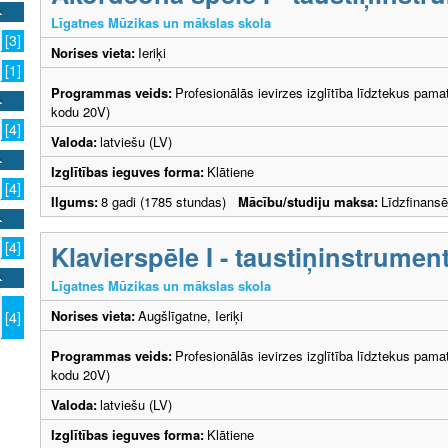
Līgatnes Mūzikas un mākslas skola
[3]
Norises vieta:
Ieriķi
[1]
Programmas veids:
Profesionālās ievirzes izglītība līdztekus pama
kodu 20V)
[4]
Valoda:
latviešu (LV)
Izglītības ieguves forma:
Klātiene
[4]
Ilgums:
8 gadi (1785 stundas)
Mācību/studiju maksa:
Līdzfinans
[4]
Klavierspēle I - taustiņinstrumen
Līgatnes Mūzikas un mākslas skola
Norises vieta:
Augšlīgatne, Ieriķi
[4]
Programmas veids:
Profesionālās ievirzes izglītība līdztekus pama
kodu 20V)
Valoda:
latviešu (LV)
Izglītības ieguves forma:
Klātiene