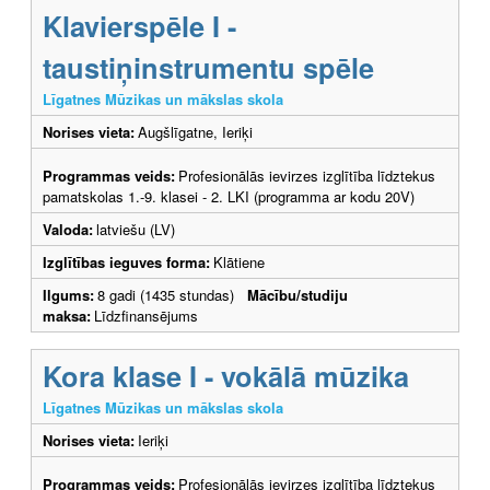
Klavierspēle I -
taustiņinstrumentu spēle
Līgatnes Mūzikas un mākslas skola
Norises vieta:
Augšlīgatne, Ieriķi
Programmas veids:
Profesionālās ievirzes izglītība līdztekus
pamatskolas 1.-9. klasei - 2. LKI (programma ar kodu 20V)
Valoda:
latviešu (LV)
Izglītības ieguves forma:
Klātiene
Ilgums:
8 gadi (1435 stundas)
Mācību/studiju
maksa:
Līdzfinansējums
Kora klase I - vokālā mūzika
Līgatnes Mūzikas un mākslas skola
Norises vieta:
Ieriķi
Programmas veids:
Profesionālās ievirzes izglītība līdztekus