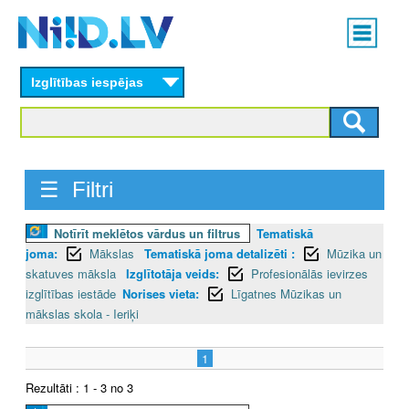
Skip
Main
to
menu
N
main
content
Izglītības iespējas
I
I
D
☰ Filtri
.
Notīrīt meklētos vārdus un filtrus
Tematiskā
L
joma:
Mākslas
Tematiskā joma detalizēti :
Mūzika un
V
skatuves māksla
Izglītotāja veids:
Profesionālās ievirzes
izglītības iestāde
Norises vieta:
Līgatnes Mūzikas un
mākslas skola - Ieriķi
1
Rezultāti : 1 - 3 no 3