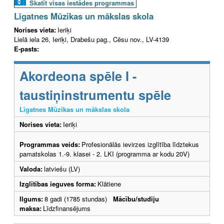
Skatīt visas iestādes programmas
Līgatnes Mūzikas un mākslas skola
Norises vieta:
Ieriķi
Lielā iela 26, Ieriķi, Drabešu pag., Cēsu nov., LV-4139
E-pasts:
Akordeona spēle I -
taustiņinstrumentu spēle
Līgatnes Mūzikas un mākslas skola
Norises vieta:
Ieriķi
Programmas veids:
Profesionālās ievirzes izglītība līdztekus
pamatskolas 1.-9. klasei - 2. LKI (programma ar kodu 20V)
Valoda:
latviešu (LV)
Izglītības ieguves forma:
Klātiene
Ilgums:
8 gadi (1785 stundas)
Mācību/studiju
maksa:
Līdzfinansējums