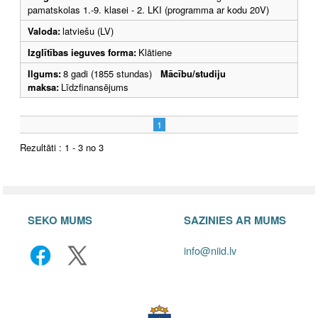
pamatskolas 1.-9. klasei - 2. LKI (programma ar kodu 20V)
Valoda:
latviešu (LV)
Izglītības ieguves forma:
Klātiene
Ilgums:
8 gadi (1855 stundas)
Mācību/studiju
maksa:
Līdzfinansējums
1
Rezultāti : 1 - 3 no 3
SEKO MUMS
SAZINIES AR MUMS
info@niid.lv