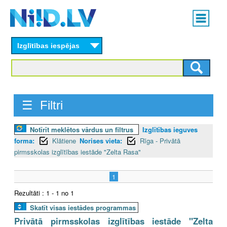
Skip
Main
to
menu
N
main
content
Izglītības iespējas
I
I
D
☰ Filtri
.
Notīrīt meklētos vārdus un filtrus
Izglītības ieguves
L
forma:
Klātiene
Norises vieta:
Rīga - Privātā
V
pirmsskolas izglītības iestāde "Zelta Rasa"
1
Rezultāti : 1 - 1 no 1
Skatīt visas iestādes programmas
Privātā pirmsskolas izglītības iestāde "Zelta