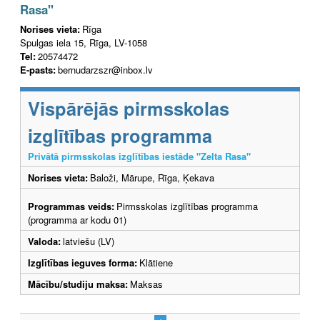
Rasa"
Norises vieta:
Rīga
Spulgas iela 15, Rīga, LV-1058
Tel:
20574472
E-pasts:
bernudarzszr@inbox.lv
Vispārējās pirmsskolas
izglītības programma
Privātā pirmsskolas izglītības iestāde "Zelta Rasa"
Norises vieta:
Baloži, Mārupe, Rīga, Ķekava
Programmas veids:
Pirmsskolas izglītības programma
(programma ar kodu 01)
Valoda:
latviešu (LV)
Izglītības ieguves forma:
Klātiene
Mācību/studiju maksa:
Maksas