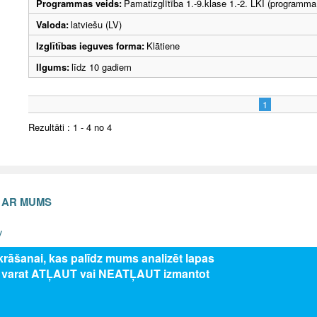
Programmas veids:
Pamatizglītība 1.-9.klase 1.-2. LKI (programma
Valoda:
latviešu (LV)
Izglītības ieguves forma:
Klātiene
Ilgums:
līdz 10 gadiem
1
Rezultāti : 1 - 4 no 4
S AR MUMS
v
zkrāšanai, kas palīdz mums analizēt lapas
s varat ATĻAUT vai NEATĻAUT izmantot
5 Valsts izglītības attīstības aģentūra, publicētā satura visas tiesības aizsar