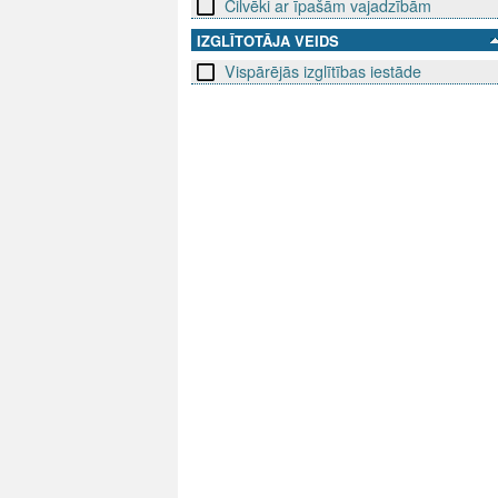
Cilvēki ar īpašām vajadzībām
IZGLĪTOTĀJA VEIDS
Vispārējās izglītības iestāde