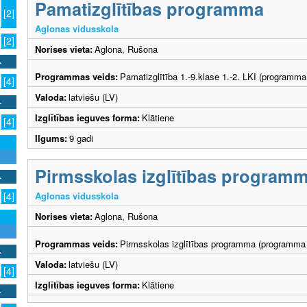
Pamatizglītības programma
[2]
Aglonas vidusskola
[2]
Norises vieta:
Aglona, Rušona
Programmas veids:
Pamatizglītība 1.-9.klase 1.-2. LKI (programma
[4]
Valoda:
latviešu (LV)
Izglītības ieguves forma:
Klātiene
[4]
Ilgums:
9 gadi
Pirmsskolas izglītības program
Aglonas vidusskola
[4]
Norises vieta:
Aglona, Rušona
Programmas veids:
Pirmsskolas izglītības programma (programma 
Valoda:
latviešu (LV)
[4]
Izglītības ieguves forma:
Klātiene