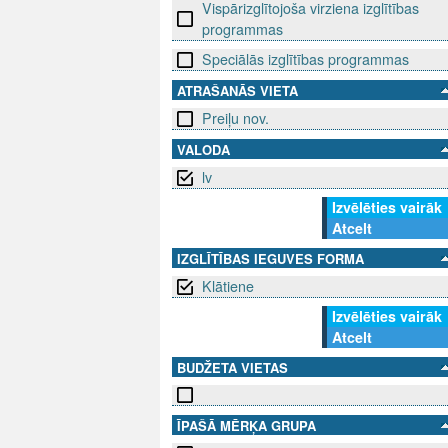
Vispārizglītojoša virziena izglītības
programmas
Speciālās izglītības programmas
ATRAŠANĀS VIETA
Preiļu nov.
VALODA
lv
Izvēlēties vairāk
Atcelt
IZGLĪTĪBAS IEGUVES FORMA
Klātiene
Izvēlēties vairāk
Atcelt
BUDŽETA VIETAS
ĪPAŠĀ MĒRĶA GRUPA