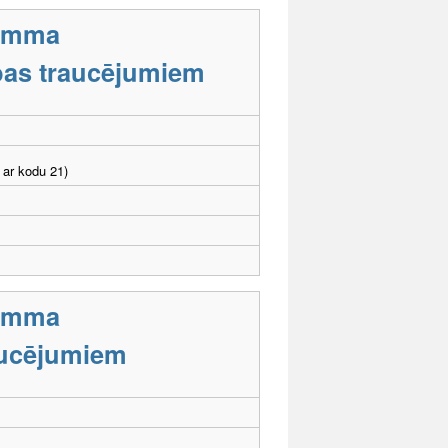
ramma
tības traucējumiem
 ar kodu 21)
ramma
aucējumiem