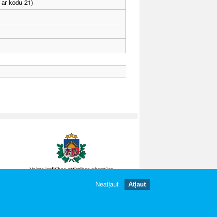
 ar kodu 21)
Neatļaut
Atļaut
gātas.