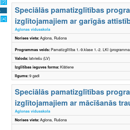
[2]
Speciālās pamatizglītības prog
izglītojamajiem ar garīgās attīs
[4]
Aglonas vidusskola
Norises vieta:
Aglona, Rušona
Programmas veids:
Pamatizglītība 1.-9.klase 1.-2. LKI (programma
Valoda:
latviešu (LV)
Izglītības ieguves forma:
Klātiene
Ilgums:
9 gadi
Speciālās pamatizglītības prog
izglītojamajiem ar mācīšanās tr
Aglonas vidusskola
Norises vieta:
Aglona, Rušona