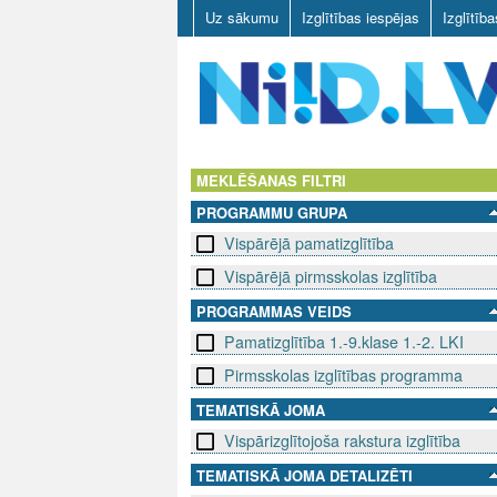
Uz sākumu
Izglītības iespējas
Izglītīb
N
I
MEKLĒŠANAS FILTRI
PROGRAMMU GRUPA
I
Vispārējā pamatizglītība
D
Vispārējā pirmsskolas izglītība
.
PROGRAMMAS VEIDS
Pamatizglītība 1.-9.klase 1.-2. LKI
L
Pirmsskolas izglītības programma
V
TEMATISKĀ JOMA
Vispārizglītojoša rakstura izglītība
TEMATISKĀ JOMA DETALIZĒTI