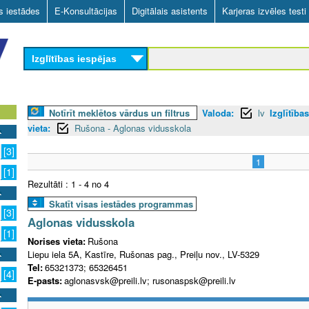
Skip
as iestādes
E-Konsultācijas
Digitālais asistents
Karjeras izvēles testi
to
main
Izglītības iespējas
content
Notīrīt meklētos vārdus un filtrus
Valoda:
lv
Izglītība
vieta:
Rušona - Aglonas vidusskola
[3]
1
[1]
Rezultāti : 1 - 4 no 4
Skatīt visas iestādes programmas
[3]
Aglonas vidusskola
[1]
Norises vieta:
Rušona
Liepu iela 5A, Kastīre, Rušonas pag., Preiļu nov., LV-5329
Tel:
65321373; 65326451
[4]
E-pasts:
aglonasvsk@preili.lv; rusonaspsk@preili.lv