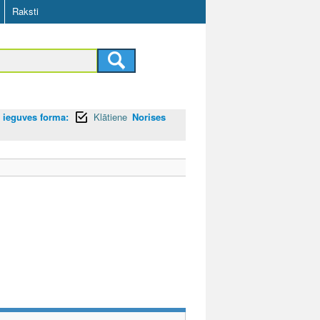
Raksti
s ieguves forma:
Klātiene
Norises