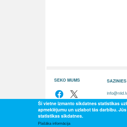
SEKO MUMS
SAZINIE
info@niid.l
Šī vietne izmanto sīkdatnes statistikas u
apmeklējumu un uzlabot tās darbību. Jū
© 202
statistikas sīkdatnes.
Plašāka informācija