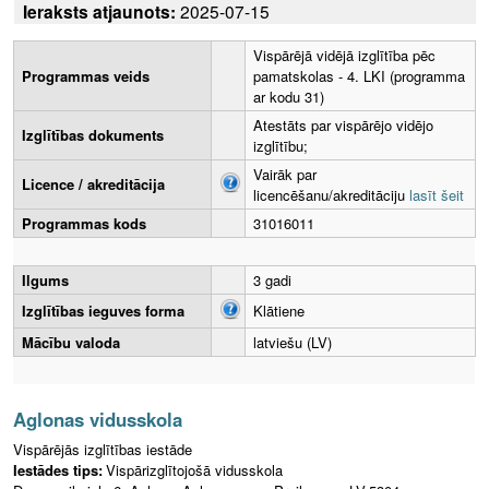
Ieraksts atjaunots:
2025-07-15
Vispārējā vidējā izglītība pēc
Programmas veids
pamatskolas - 4. LKI (programma
ar kodu 31)
Atestāts par vispārējo vidējo
Izglītības dokuments
izglītību;
Vairāk par
Licence / akreditācija
licencēšanu/akreditāciju
lasīt šeit
Programmas kods
31016011
Ilgums
3 gadi
Izglītības ieguves forma
Klātiene
Mācību valoda
latviešu (LV)
Aglonas vidusskola
Vispārējās izglītības iestāde
Iestādes tips:
Vispārizglītojošā vidusskola