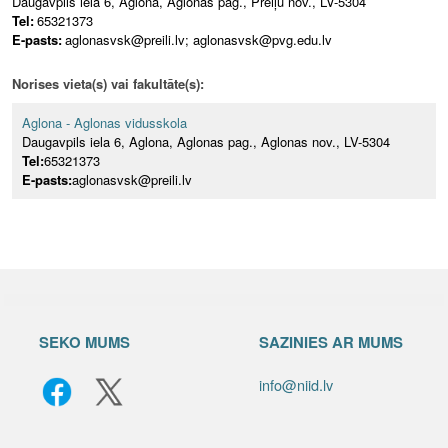
Daugavpils iela 6, Aglona, Aglonas pag., Preiļu nov., LV-5304
Tel:
65321373
E-pasts:
aglonasvsk@preili.lv; aglonasvsk@pvg.edu.lv
Norises vieta(s) vai fakultāte(s):
Aglona - Aglonas vidusskola
Daugavpils iela 6, Aglona, Aglonas pag., Aglonas nov., LV-5304
Tel:
65321373
E-pasts:
aglonasvsk@preili.lv
SEKO MUMS
SAZINIES AR MUMS
info@niid.lv