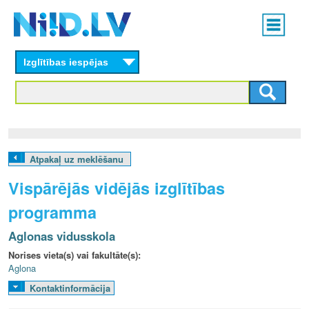
Skip
Main
to
menu
N
main
content
Izglītības iespējas
I
I
D
.
Atpakaļ uz meklēšanu
L
Vispārējās vidējās izglītības
V
programma
Aglonas vidusskola
Norises vieta(s) vai fakultāte(s):
Aglona
Kontaktinformācija