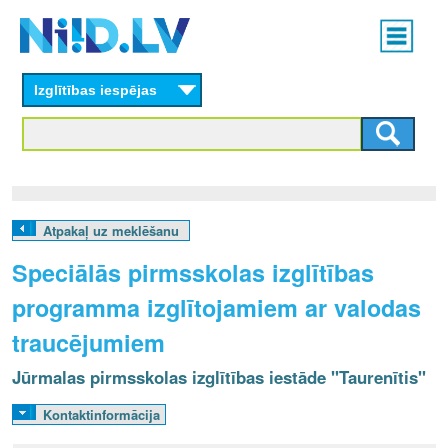
Skip
Main
to
menu
N
main
content
Izglītības iespējas
I
I
D
.
Atpakaļ uz meklēšanu
L
Speciālās pirmsskolas izglītības
V
programma izglītojamiem ar valodas
traucējumiem
Jūrmalas pirmsskolas izglītības iestāde "Taurenītis"
Kontaktinformācija