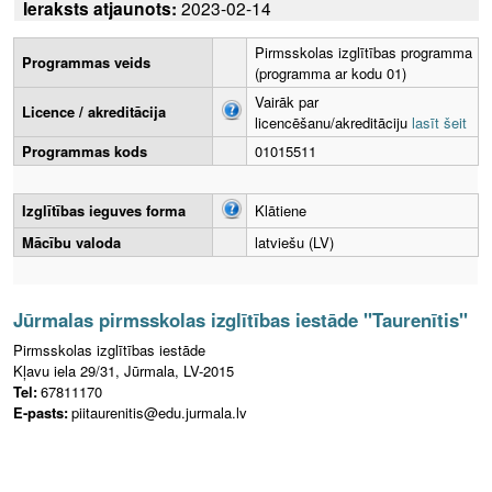
Ieraksts atjaunots:
2023-02-14
Pirmsskolas izglītības programma
Programmas veids
(programma ar kodu 01)
Vairāk par
Licence / akreditācija
licencēšanu/akreditāciju
lasīt šeit
Programmas kods
01015511
Izglītības ieguves forma
Klātiene
Mācību valoda
latviešu (LV)
Jūrmalas pirmsskolas izglītības iestāde "Taurenītis"
Pirmsskolas izglītības iestāde
Kļavu iela 29/31, Jūrmala, LV-2015
Tel:
67811170
E-pasts:
piitaurenitis@edu.jurmala.lv