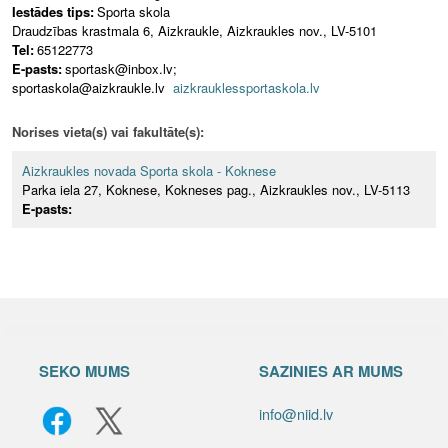
Iestādes tips:
Sporta skola
Draudzības krastmala 6, Aizkraukle, Aizkraukles nov., LV-5101
Tel:
65122773
E-pasts:
sportask@inbox.lv;
sportaskola@aizkraukle.lv
aizkrauklessportaskola.lv
Norises vieta(s) vai fakultāte(s):
Aizkraukles novada Sporta skola - Koknese
Parka iela 27, Koknese, Kokneses pag., Aizkraukles nov., LV-5113
E-pasts:
SEKO MUMS
SAZINIES AR MUMS
info@niid.lv