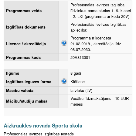
Profesionālās ievirzes izglītība
Programmas veids
līdztekus pamatskolas 1.-9. klasei
- 2. LKI (programma ar kodu 20V)
Profesionālās ievirzes izglītības
Izglītības dokuments
apliecība;
Programma ir licencēta
Licence / akreditācija
21.02.2018., akreditācija līdz
08.07.2030.
Programmas kods
20V813001
Ilgums
8 gadi
Izglītības ieguves forma
Klātiene
Mācību valoda
latviešu (LV)
Vecāku līdzmaksājums - 10 EUR
Mācību/studiju maksa
mēnesī
Aizkraukles novada Sporta skola
Profesionālās ievirzes izglītības iestāde