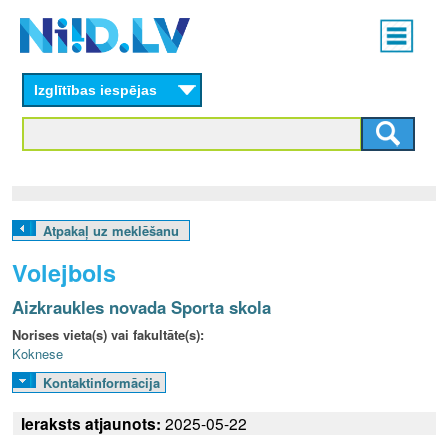
Skip
Main
to
menu
N
main
content
Izglītības iespējas
I
I
D
.
Atpakaļ uz meklēšanu
L
Volejbols
V
Aizkraukles novada Sporta skola
Norises vieta(s) vai fakultāte(s):
Koknese
Kontaktinformācija
Ieraksts atjaunots:
2025-05-22