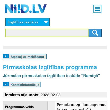
Skip
Main
to
menu
N
main
content
Izglītības iespējas
I
I
D
.
Atpakaļ uz meklēšanu
L
Pirmsskolas izglītības programma
V
Jūrmalas pirmsskolas izglītības iestāde "Namiņš"
Kontaktinformācija
Ieraksts atjaunots:
2023-02-28
Pirmsskolas izglītības programma
Programmas veids
(programma ar kodu 01)