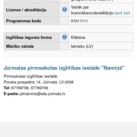
Vairāk par
Licence / akreditācija
licencēšanu/akreditāciju
lasīt šeit
Programmas kods
01011111
Izglītības ieguves forma
Klātiene
Mācību valoda
latviešu (LV)
Jūrmalas pirmsskolas izglītības iestāde "Namiņš"
Pirmsskolas izglītības iestāde
Poruka prospekts 14, Jūrmala, LV-2008
Tel:
67769708, 67769706
E-pasts:
piinamins@edu.jurmala.lv