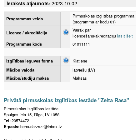
Ieraksts atjaunots:
2023-10-02
Pirmsskolas izglītības programma
Programmas veids
(programma ar kodu 01)
Vairāk par
Licence / akreditācija
licencēšanu/akreditāciju
lasīt šeit
Programmas kods
01011111
Izglītības ieguves forma
Klātiene
Mācību valoda
latviešu (LV)
Mācību/studiju maksa
Maksas
Privātā pirmsskolas izglītības iestāde "Zelta Rasa"
Pirmsskolas izglītības iestāde
Spulgas iela 15, Rīga, LV-1058
Tel:
20574472
E-pasts:
bernudarzszr@inbox.lv