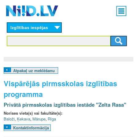
Skip
Main
to
menu
N
main
content
Izglītības iespējas
I
I
D
.
Atpakaļ uz meklēšanu
L
Vispārējās pirmsskolas izglītības
V
programma
Privātā pirmsskolas izglītības iestāde "Zelta Rasa"
Norises vieta(s) vai fakultāte(s):
Baloži
,
Ķekava
,
Mārupe
,
Rīga
Kontaktinformācija