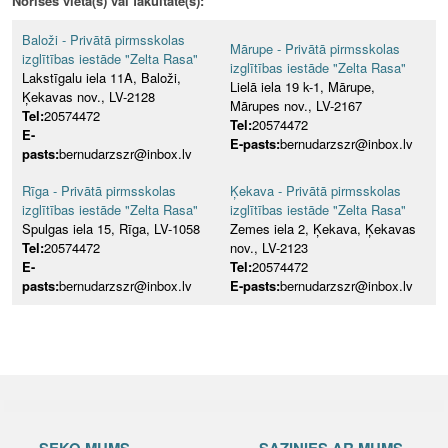
Norises vieta(s) vai fakultāte(s):
Baloži - Privātā pirmsskolas
Mārupe - Privātā pirmsskolas
izglītības iestāde "Zelta Rasa"
izglītības iestāde "Zelta Rasa"
Lakstīgalu iela 11A, Baloži,
Lielā iela 19 k-1, Mārupe,
Ķekavas nov., LV-2128
Mārupes nov., LV-2167
Tel:
20574472
Tel:
20574472
E-
E-pasts:
bernudarzszr@inbox.lv
pasts:
bernudarzszr@inbox.lv
Rīga - Privātā pirmsskolas
Ķekava - Privātā pirmsskolas
izglītības iestāde "Zelta Rasa"
izglītības iestāde "Zelta Rasa"
Spulgas iela 15, Rīga, LV-1058
Zemes iela 2, Ķekava, Ķekavas
Tel:
20574472
nov., LV-2123
E-
Tel:
20574472
pasts:
bernudarzszr@inbox.lv
E-pasts:
bernudarzszr@inbox.lv