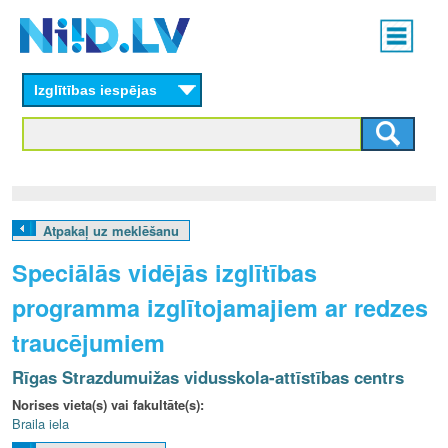
Skip
Main
to
menu
N
main
content
Izglītības iespējas
I
I
D
.
Atpakaļ uz meklēšanu
L
Speciālās vidējās izglītības
V
programma izglītojamajiem ar redzes
traucējumiem
Rīgas Strazdumuižas vidusskola-attīstības centrs
Norises vieta(s) vai fakultāte(s):
Braila iela