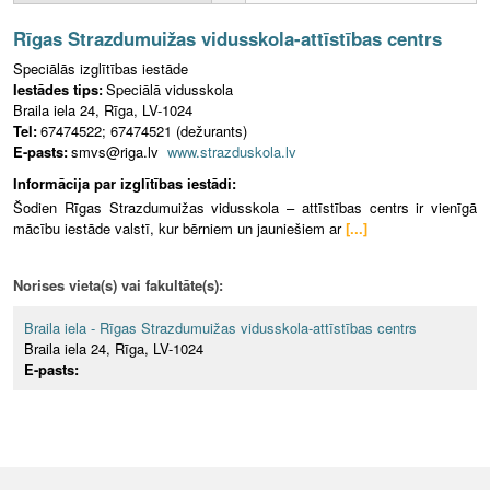
Rīgas Strazdumuižas vidusskola-attīstības centrs
Speciālās izglītības iestāde
Iestādes tips:
Speciālā vidusskola
Braila iela 24, Rīga, LV-1024
Tel:
67474522; ‎67474521 (dežurants)
E-pasts:
smvs@riga.lv
www.strazduskola.lv
Informācija par izglītības iestādi:
Šodien Rīgas Strazdumuižas vidusskola – attīstības centrs ir vienīgā
mācību iestāde valstī, kur bērniem un jauniešiem ar
[...]
Norises vieta(s) vai fakultāte(s):
Braila iela - Rīgas Strazdumuižas vidusskola-attīstības centrs
Braila iela 24, Rīga, LV-1024
E-pasts: