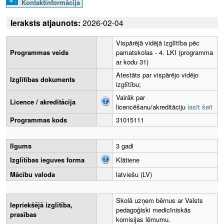
Kontaktinformācija
Ieraksts atjaunots:
2026-02-04
Vispārējā vidējā izglītība pēc
Programmas veids
pamatskolas - 4. LKI (programma
ar kodu 31)
Atestāts par vispārējo vidējo
Izglītības dokuments
izglītību;
Vairāk par
Licence / akreditācija
licencēšanu/akreditāciju
lasīt šeit
Programmas kods
31015111
Ilgums
3 gadi
Izglītības ieguves forma
Klātiene
Mācību valoda
latviešu (LV)
Skolā uzņem bērnus ar Valsts
Iepriekšējā izglītība,
pedagoģiski medicīniskās
prasības
komisijas lēmumu.