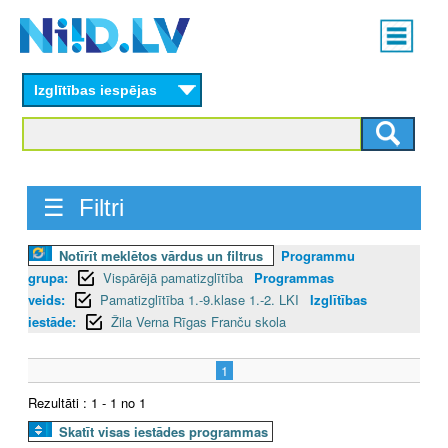
Skip
Main
to
menu
N
main
content
Izglītības iespējas
I
I
D
☰ Filtri
.
Notīrīt meklētos vārdus un filtrus
Programmu
L
grupa:
Vispārējā pamatizglītība
Programmas
V
veids:
Pamatizglītība 1.-9.klase 1.-2. LKI
Izglītības
iestāde:
Žila Verna Rīgas Franču skola
1
Rezultāti : 1 - 1 no 1
Skatīt visas iestādes programmas