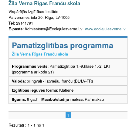
Žila Verna Rīgas Franču skola
Vispārējās izglītības iestāde
Patversmes iela 20, Rīga, LV-1005
Tel:
29141791
E-pasts:
Admissions@Ecolejulesverne.Lv
www.ecolejulesverne.lv
Pamatizglītības programma
Žila Verna Rīgas Franču skola
Programmas veids:
Pamatizglītība 1.-9.klase 1.-2. LKI
(programma ar kodu 21)
Valoda:
bilingvāli - latviešu, franču (BL/LV-FR)
Izglītības ieguves forma:
Klātiene
Ilgums:
9 gadi
Mācību/studiju maksa:
Par maksu
1
Rezultāti : 1 - 1 no 1