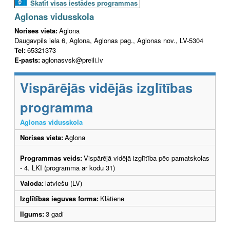
Skatīt visas iestādes programmas
Aglonas vidusskola
Norises vieta:
Aglona
Daugavpils iela 6, Aglona, Aglonas pag., Aglonas nov., LV-5304
Tel:
65321373
E-pasts:
aglonasvsk@preili.lv
Vispārējās vidējās izglītības
programma
Aglonas vidusskola
Norises vieta:
Aglona
Programmas veids:
Vispārējā vidējā izglītība pēc pamatskolas
- 4. LKI (programma ar kodu 31)
Valoda:
latviešu (LV)
Izglītības ieguves forma:
Klātiene
Ilgums:
3 gadi