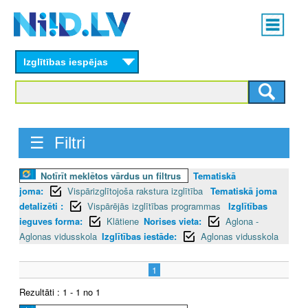
Skip
Main
to
menu
N
main
content
Izglītības iespējas
I
I
D
☰ Filtri
.
Notīrīt meklētos vārdus un filtrus
Tematiskā
L
joma:
Vispārizglītojoša rakstura izglītība
Tematiskā joma
V
detalizēti :
Vispārējās izglītības programmas
Izglītības
ieguves forma:
Klātiene
Norises vieta:
Aglona -
Aglonas vidusskola
Izglītības iestāde:
Aglonas vidusskola
1
Rezultāti : 1 - 1 no 1