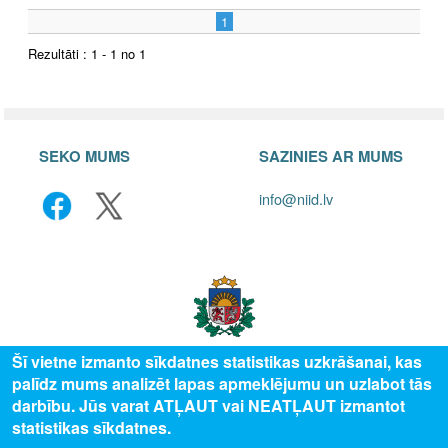
1
Rezultāti : 1 - 1 no 1
SEKO MUMS
SAZINIES AR MUMS
info@niid.lv
Šī vietne izmanto sīkdatnes statistikas uzkrāšanai, kas
palīdz mums analizēt lapas apmeklējumu un uzlabot tās
© 2025 Valsts izglītības attīstības aģentūra, publicētā satura visas tiesības
darbību. Jūs varat ATĻAUT vai NEATĻAUT izmantot
aizsargātas.
statistikas sīkdatnes.