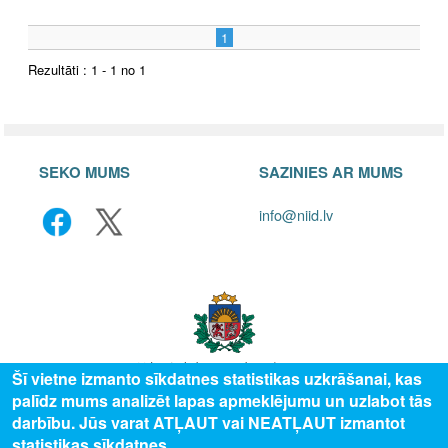
1
Rezultāti : 1 - 1 no 1
SEKO MUMS
SAZINIES AR MUMS
info@niid.lv
Šī vietne izmanto sīkdatnes statistikas uzkrāšanai, kas
palīdz mums analizēt lapas apmeklējumu un uzlabot tās
© 2025 Valsts izglītības attīstības aģentūra, publicētā satura visas tiesības
darbību. Jūs varat ATĻAUT vai NEATĻAUT izmantot
aizsargātas.
statistikas sīkdatnes.