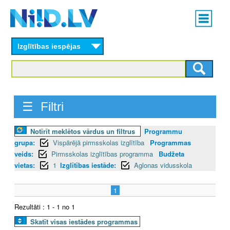
Skip
Main
to
menu
N
main
content
Izglītības iespējas
I
I
D
☰ Filtri
.
Notīrīt meklētos vārdus un filtrus
Programmu
L
grupa:
Vispārējā pirmsskolas izglītība
Programmas
V
veids:
Pirmsskolas izglītības programma
Budžeta
vietas:
1
Izglītības iestāde:
Aglonas vidusskola
1
Rezultāti : 1 - 1 no 1
Skatīt visas iestādes programmas