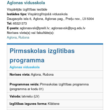
Aglonas vidusskola
Vispārējās izglītības iestāde
Iestādes tips:
Vispārizglītojošā vidusskola
Daugavpils iela 6, Aglona, Aglonas pag., Preiļu nov., LV-5304
Tel:
65321373
E-pasts:
aglonasvsk@preili.lv; aglonasvsk@pvg.edu.lv
Norises vieta(s) vai fakultāte(s):
Aglona
,
Rušona
Pirmsskolas izglītības
programma
Aglonas vidusskola
Norises vieta:
Aglona, Rušona
Programmas veids:
Pirmsskolas izglītības programma
(programma ar kodu 01)
Valoda:
latviešu (LV)
Izglītības ieguves forma:
Klātiene