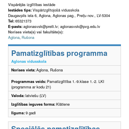
Vispārējās izglītības iestāde
Iestādes tips:
Vispārizglītojošā vidusskola
Daugavpils iela 6, Aglona, Aglonas pag., Preiļu nov., LV-5304
Tel:
65321373
E-pasts:
aglonasvsk@preili.lv; aglonasvsk@pvg.edu.lv
Norises vieta(s) vai fakultāte(s):
Aglona
,
Rušona
Pamatizglītības programma
Aglonas vidusskola
Norises vieta:
Aglona, Rušona
Programmas veids:
Pamatizglītība 1.-9.klase 1.-2. LKI
(programma ar kodu 21)
Valoda:
latviešu (LV)
Izglītības ieguves forma:
Klātiene
Ilgums:
9 gadi
Speciālās pamatizglītības