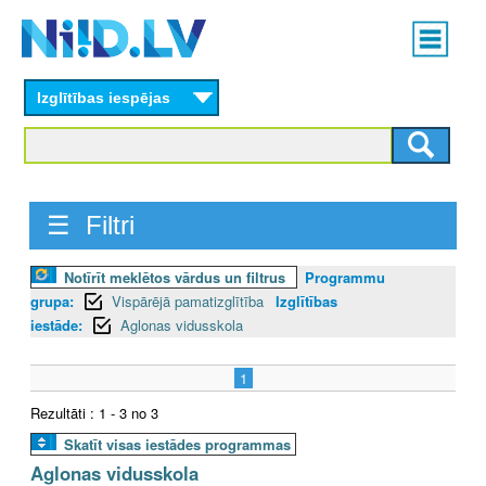
Skip
Main
to
menu
N
main
content
Izglītības iespējas
I
I
D
☰ Filtri
.
Notīrīt meklētos vārdus un filtrus
Programmu
L
grupa:
Vispārējā pamatizglītība
Izglītības
V
iestāde:
Aglonas vidusskola
1
Rezultāti : 1 - 3 no 3
Skatīt visas iestādes programmas
Aglonas vidusskola