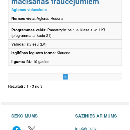
mācīšanās traucējumiem
Aglonas vidusskola
Norises vieta:
Aglona, Rušona
Programmas veids:
Pamatizglītība 1.-9.klase 1.-2. LKI
(programma ar kodu 21)
Valoda:
latviešu (LV)
Izglītības ieguves forma:
Klātiene
Ilgums:
līdz 10 gadiem
1
Rezultāti : 1 - 3 no 3
SEKO MUMS
SAZINIES AR MUMS
info@niid.lv