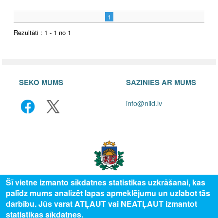
1
Rezultāti : 1 - 1 no 1
SEKO MUMS
SAZINIES AR MUMS
info@niid.lv
Šī vietne izmanto sīkdatnes statistikas uzkrāšanai, kas
palīdz mums analizēt lapas apmeklējumu un uzlabot tās
© 2025 Valsts izglītības attīstības aģentūra, publicētā satura visas tiesības
darbību. Jūs varat ATĻAUT vai NEATĻAUT izmantot
aizsargātas.
statistikas sīkdatnes.