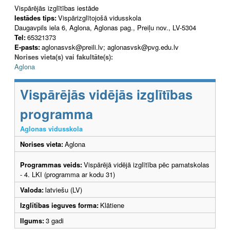
Vispārējās izglītības iestāde
Iestādes tips:
Vispārizglītojošā vidusskola
Daugavpils iela 6, Aglona, Aglonas pag., Preiļu nov., LV-5304
Tel:
65321373
E-pasts:
aglonasvsk@preili.lv; aglonasvsk@pvg.edu.lv
Norises vieta(s) vai fakultāte(s):
Aglona
Vispārējās vidējās izglītības
programma
Aglonas vidusskola
Norises vieta:
Aglona
Programmas veids:
Vispārējā vidējā izglītība pēc pamatskolas
- 4. LKI (programma ar kodu 31)
Valoda:
latviešu (LV)
Izglītības ieguves forma:
Klātiene
Ilgums:
3 gadi