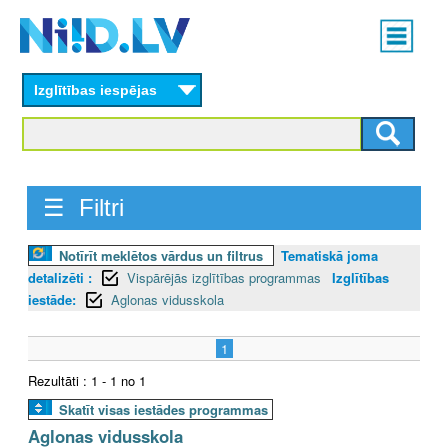
Skip
Main
to
menu
N
main
content
Izglītības iespējas
I
I
D
☰ Filtri
.
Notīrīt meklētos vārdus un filtrus
Tematiskā joma
L
detalizēti :
Vispārējās izglītības programmas
Izglītības
V
iestāde:
Aglonas vidusskola
1
Rezultāti : 1 - 1 no 1
Skatīt visas iestādes programmas
Aglonas vidusskola