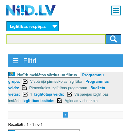
Skip
Main
to
menu
N
main
content
Izglītības iespējas
I
I
D
☰ Filtri
.
Notīrīt meklētos vārdus un filtrus
Programmu
L
grupa:
Vispārējā pirmsskolas izglītība
Programmas
V
veids:
Pirmsskolas izglītības programma
Budžeta
vietas:
1
Izglītotāja veids:
Vispārējās izglītības
iestāde
Izglītības iestāde:
Aglonas vidusskola
1
Rezultāti : 1 - 1 no 1