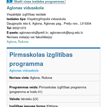
Skatīt visas iestādes programmas
Aglonas vidusskola
Vispārējās izglītības iestāde
Iestādes tips:
Vispārizglītojošā vidusskola
Daugavpils iela 6, Aglona, Aglonas pag., Preiļu nov., LV-5304
Tel:
65321373
E-pasts:
aglonasvsk@preili.lv; aglonasvsk@pvg.edu.lv
Norises vieta(s) vai fakultāte(s):
Aglona
,
Rušona
Pirmsskolas izglītības
programma
Aglonas vidusskola
Norises vieta:
Aglona, Rušona
Programmas veids:
Pirmsskolas izglītības programma
(programma ar kodu 01)
Valoda:
latviešu (LV)
Izglītības ieguves forma:
Klātiene