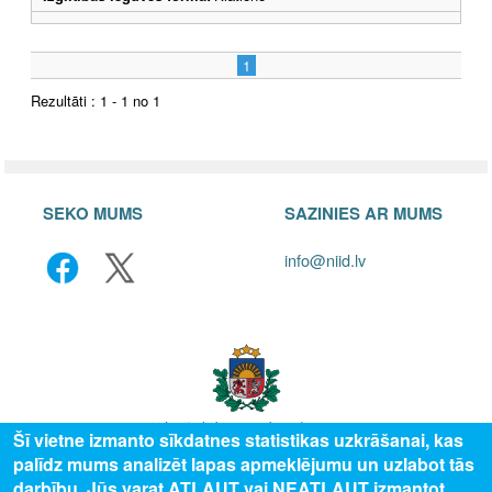
1
Rezultāti : 1 - 1 no 1
SEKO MUMS
SAZINIES AR MUMS
info@niid.lv
Šī vietne izmanto sīkdatnes statistikas uzkrāšanai, kas
palīdz mums analizēt lapas apmeklējumu un uzlabot tās
© 2025 Valsts izglītības attīstības aģentūra, publicētā satura visas tiesības
darbību. Jūs varat ATĻAUT vai NEATĻAUT izmantot